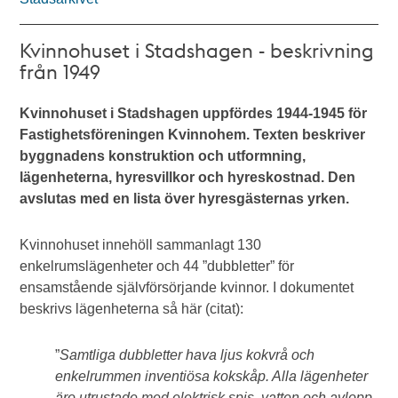
Kvinnohuset i Stadshagen - beskrivning
från 1949
Kvinnohuset i Stadshagen uppfördes 1944-1945 för
Fastighetsföreningen Kvinnohem. Texten beskriver
byggnadens konstruktion och utformning,
lägenheterna, hyresvillkor och hyreskostnad. Den
avslutas med en lista över hyresgästernas yrken.
Kvinnohuset innehöll sammanlagt 130
enkelrumslägenheter och 44 ”dubbletter” för
ensamstående självförsörjande kvinnor. I dokumentet
beskrivs lägenheterna så här (citat):
”
Samtliga dubbletter hava ljus kokvrå och
enkelrummen inventiösa kokskåp. Alla lägenheter
äro utrustade med elektrisk spis, vatten och avlopp,