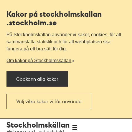
Kakor på stockholmskallan
.stockholm.se
På Stockholmskällan använder vi kakor, cookies, för att
sammanställa statistik och för att webbplatsen ska
fungera på ett bra sätt för dig.
Om kakor på Stockholmskällan
Godkänn alla kakor
Välj vilka kakor vi får använda
Till
Till
Stockholmskällan
navigationen
huvudinnehållet
Historia i ord, ljud och bild