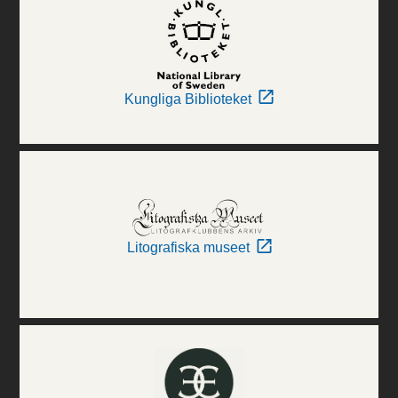
Kungliga Biblioteket
Litografiska museet