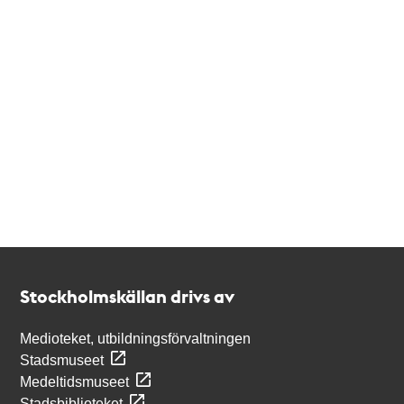
Kontakt
Stockholmskällan
Stockholmskällan drivs av
Medioteket, utbildningsförvaltningen
Stadsmuseet
Medeltidsmuseet
Stadsbiblioteket