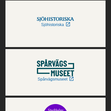
Sjöhistoriska
Spårvägsmuseet