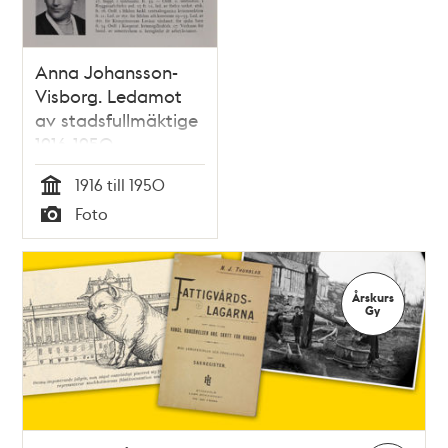
teman
Anna Johansson-
Visborg. Ledamot
av stadsfullmäktige
1916-1950
1916 till 1950
Tid
Foto
Typ
Årskurs
Gy