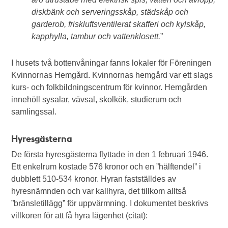
diskbänk och serveringsskåp, städskåp och
garderob, friskluftsventilerat skafferi och kylskåp,
kapphylla, tambur och vattenklosett.
”
I husets två bottenvåningar fanns lokaler för Föreningen
Kvinnornas Hemgård. Kvinnornas hemgård var ett slags
kurs- och folkbildningscentrum för kvinnor. Hemgården
innehöll sysalar, vävsal, skolkök, studierum och
samlingssal.
Hyresgästerna
De första hyresgästerna flyttade in den 1 februari 1946.
Ett enkelrum kostade 576 kronor och en ”hälftendel” i
dubblett 510-534 kronor. Hyran fastställdes av
hyresnämnden och var kallhyra, det tillkom alltså
”bränsletillägg” för uppvärmning. I dokumentet beskrivs
villkoren för att få hyra lägenhet (citat):