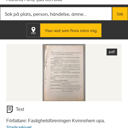
Fritextsök
Sök
Visa vad som finns nära mig
Text
Författare: Fastighetsföreningen Kvinnohem upa.
Stadsarkivet