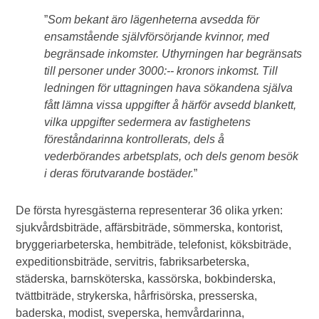
”
Som bekant äro lägenheterna avsedda för
ensamstående självförsörjande kvinnor, med
begränsade inkomster. Uthyrningen har begränsats
till personer under 3000:-- kronors inkomst. Till
ledningen för uttagningen hava sökandena själva
fått lämna vissa uppgifter å härför avsedd blankett,
vilka uppgifter sedermera av fastighetens
föreståndarinna kontrollerats, dels å
vederbörandes arbetsplats, och dels genom besök
i deras förutvarande bostäder.
”
De första hyresgästerna representerar 36 olika yrken:
sjukvårdsbiträde, affärsbiträde, sömmerska, kontorist,
bryggeriarbeterska, hembiträde, telefonist, köksbiträde,
expeditionsbiträde, servitris, fabriksarbeterska,
städerska, barnsköterska, kassörska, bokbinderska,
tvättbiträde, strykerska, hårfrisörska, presserska,
baderska, modist, sveperska, hemvårdarinna,