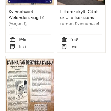
Kvinnohuset,
Litterär skylt: Citat
Welanders väg 12
ur Ulla Isakssons
(Värjan 1),
roman Kvinnohuset
Stadshagen
1946
1952
Tid
Tid
Text
Text
Typ
Typ