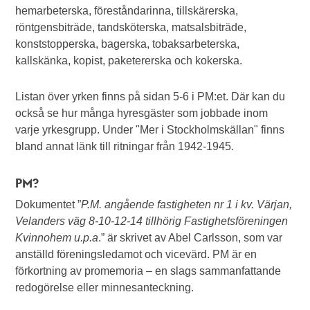
hemarbeterska, föreståndarinna, tillskärerska,
röntgensbiträde, tandsköterska, matsalsbiträde,
konststopperska, bagerska, tobaksarbeterska,
kallskänka, kopist, paketererska och kokerska.
Listan över yrken finns på sidan 5-6 i PM:et. Där kan du
också se hur många hyresgäster som jobbade inom
varje yrkesgrupp. Under "Mer i Stockholmskällan" finns
bland annat länk till ritningar från 1942-1945.
PM?
Dokumentet ”
P.M. angående fastigheten nr 1 i kv. Värjan,
Velanders väg 8-10-12-14 tillhörig Fastighetsföreningen
Kvinnohem u.p.a
.” är skrivet av Abel Carlsson, som var
anställd föreningsledamot och vicevärd. PM är en
förkortning av promemoria – en slags sammanfattande
redogörelse eller minnesanteckning.