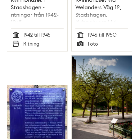
Stadshagen -
Welanders Väg 12,
ritningar från 1942-
Stadshagen.
1945
Kvinnohuset i 14
våningar byggdes
1942 till 1945
1946 till 1950
1946.
Tid
Tid
Ritning
Foto
Typ
Typ