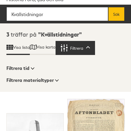
Sök
Fritextsök
Sök
Sökresultat
3
träffar på
Kvällstidningar
Visa karta
Visa lista
Filtrera
Filtrera
Filtrera tid
Filtrera materialtyper
Visningsläge
Totalt
3
träffar
Lista
Karta