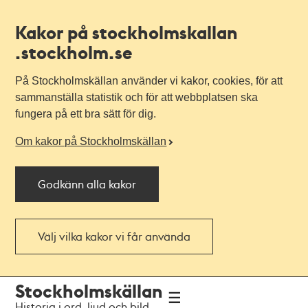
Kakor på stockholmskallan
.stockholm.se
På Stockholmskällan använder vi kakor, cookies, för att
sammanställa statistik och för att webbplatsen ska
fungera på ett bra sätt för dig.
Om kakor på Stockholmskällan
Godkänn alla kakor
Välj vilka kakor vi får använda
Till
Till
Stockholmskällan
navigationen
huvudinnehållet
Historia i ord, ljud och bild