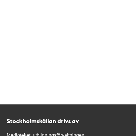
Kontakt
Stockholmskällan
Stockholmskällan drivs av
Medioteket, utbildningsförvaltningen