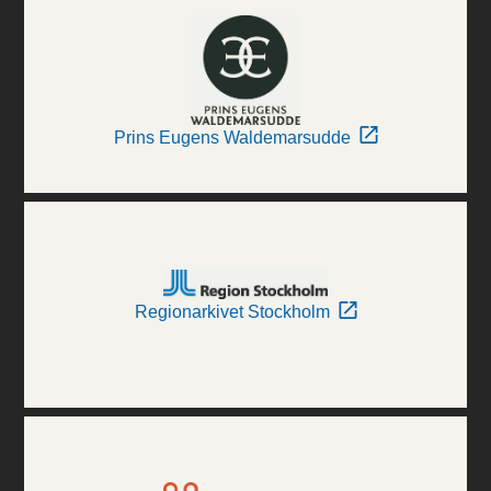
Prins Eugens Waldemarsudde
Regionarkivet Stockholm