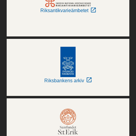
Riksantikvarieämbetet
Riksbankens arkiv