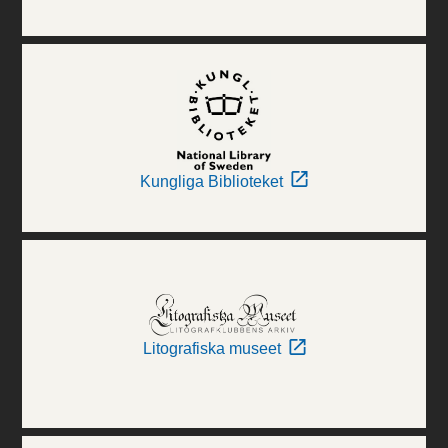
Kungliga Biblioteket
Litografiska museet