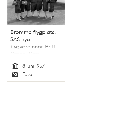
Bromma flygplats.
SAS nya
flygvärdinnor. Britt
Öman, Daisy
Orstadius, Helena
8 juni 1957
Hellichius, Birgitta
Tid
Foto
Forsell, Ulla-Britta
Typ
Erikson, Rose
Ekelund, Ellen
Strömberg