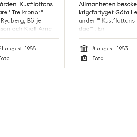
ården. Kustflottans
Allmänheten besöke
are "Tre kronor".
krigsfartyget Göta L
Rydberg, Börje
under ""Kustflottans
son och Kjell Arne
dag"". En
hl sitter på
sjunkbombkastare
erna på kryssarens
21 augusti 1955
8 augusti 1953
eltorn förom bryggan
Tid
Foto
Foto
Typ