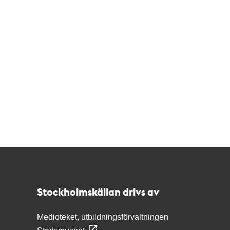
Kontakt
Stockholmskällan
Stockholmskällan drivs av
Medioteket, utbildningsförvaltningen