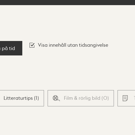
Visa innehåll utan tidsangivelse
a på tid
Litteraturtips
(
1
)
Film & rörlig bild
(
0
)