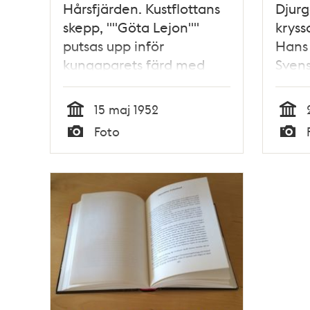
Hårsfjärden. Kustflottans
Djurg
skepp, ""Göta Lejon""
kryss
putsas upp inför
Hans 
kungaparets färd med
Svens
skeppet till Finland
Löfda
kanon
15 maj 1952
tripp
Tid
Tid
Foto
Typ
Typ