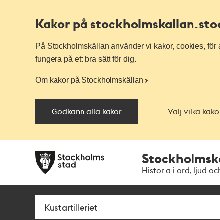
Kakor på stockholmskallan
.st
På Stockholmskällan använder vi kakor, cookies, för a
fungera på ett bra sätt för dig.
Om kakor på Stockholmskällan
Godkänn alla kakor
Välj vilka kak
Till
Till
Stockholmsk
navigationen
huvudinnehållet
Historia i ord, ljud oc
Sök
Fritextsök