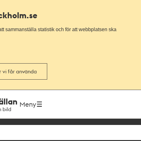
ockholm.se
tt sammanställa statistik och för att webbplatsen ska
or vi får använda
ällan
Meny
h bild