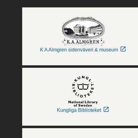
K A Almgren sidenväveri & museum
Kungliga Biblioteket