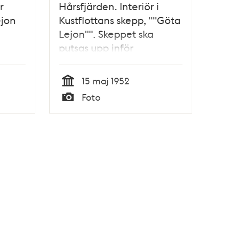
r
Hårsfjärden. Interiör i
ejon
Kustflottans skepp, ""Göta
Lejon"". Skeppet ska
putsas upp inför
kungaparets färd till
Finland
15 maj 1952
Tid
Foto
Typ