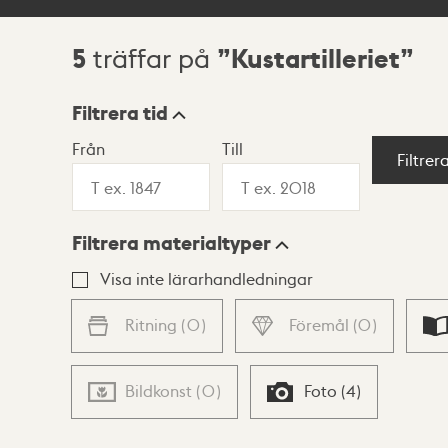
5
Kustartilleriet
träffar på
Sökresultat
Filtrera tid
Från
Till
Visningsläge
Filtrer
Filtrera materialtyper
Lista
Karta
Visa inte lärarhandledningar
Ritning
(
0
)
Föremål
(
0
)
Bildkonst
(
0
)
Foto
(
4
)