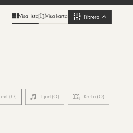
Visa karta
Visa lista
Filtrera
Filtrera
Text
(
0
)
Ljud
(
0
)
Karta
(
0
)