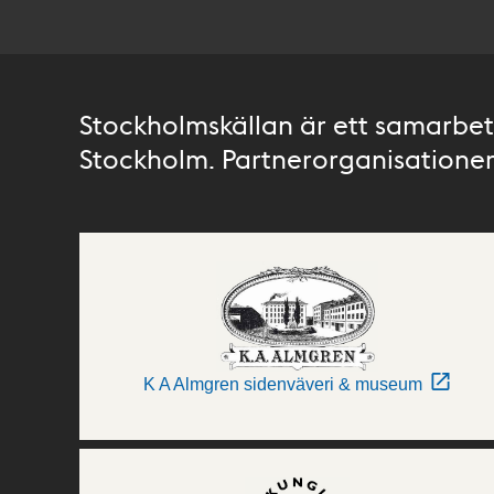
Stockholmskällan är ett samarbete
Stockholm. Partnerorganisationer 
K A Almgren sidenväveri & museum