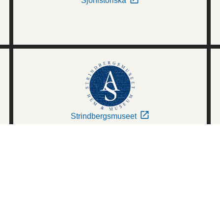
Sjöhistoriska
Strindbergsmuseet