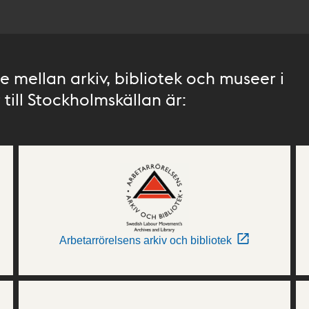
 mellan arkiv, bibliotek och museer i
till Stockholmskällan är:
Arbetarrörelsens arkiv och bibliotek