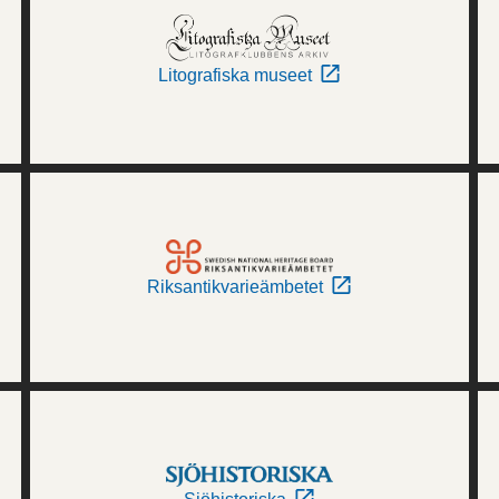
Litografiska museet
Riksantikvarieämbetet