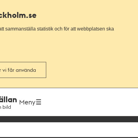
ockholm.se
tt sammanställa statistik och för att webbplatsen ska
or vi får använda
ällan
Meny
h bild