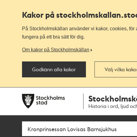
Kakor på stockholmskallan
.st
På Stockholmskällan använder vi kakor, cookies, för a
fungera på ett bra sätt för dig.
Om kakor på Stockholmskällan
Godkänn alla kakor
Välj vilka kak
Till
Till
Stockholmsk
navigationen
huvudinnehållet
Historia i ord, ljud oc
Sök
Fritextsök