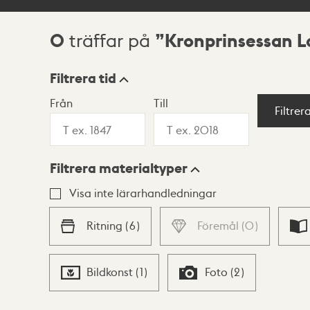
0
Kronprinsessan L
träffar på
Sökresultat
Filtrera tid
Från
Till
Visningsläge
Filtrer
Filtrera materialtyper
Lista
Karta
Visa inte lärarhandledningar
Ritning
(
6
)
Föremål
(
0
)
Bildkonst
(
1
)
Foto
(
2
)