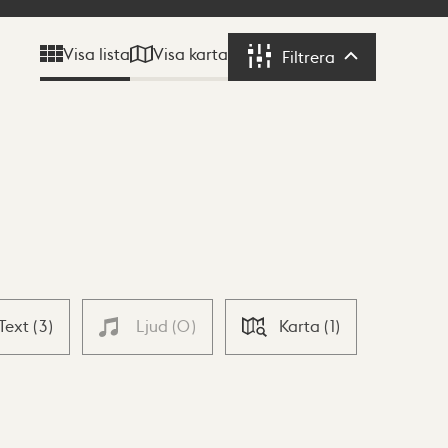
Visa karta
Visa lista
Filtrera
Filtrera
Text
(
3
)
Ljud
(
0
)
Karta
(
1
)