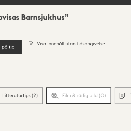
ovisas Barnsjukhus
Visa innehåll utan tidsangivelse
a på tid
Litteraturtips
(
2
)
Film & rörlig bild
(
0
)