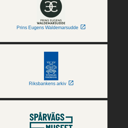
Prins Eugens Waldemarsudde
Riksbankens arkiv