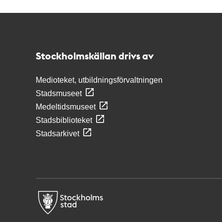
Kontakt
Stockholmskällan
Stockholmskällan drivs av
Medioteket, utbildningsförvaltningen
Stadsmuseet
Medeltidsmuseet
Stadsbiblioteket
Stadsarkivet