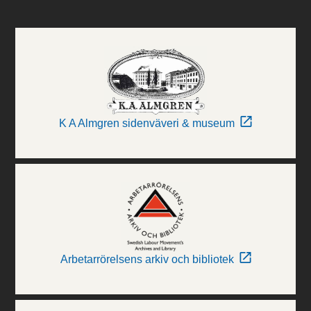
K A Almgren sidenväveri & museum
Arbetarrörelsens arkiv och bibliotek