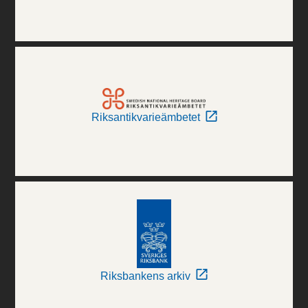
Riksantikvarieämbetet
Riksbankens arkiv