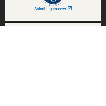
Strindbergsmuseet
Thielska Galleriet
Världskulturmuseerna