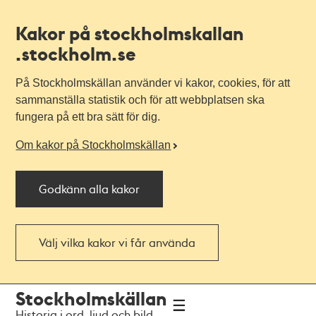
Kakor på stockholmskallan
.stockholm.se
På Stockholmskällan använder vi kakor, cookies, för att
sammanställa statistik och för att webbplatsen ska
fungera på ett bra sätt för dig.
Om kakor på Stockholmskällan
Godkänn alla kakor
Välj vilka kakor vi får använda
Till
Till
Stockholmskällan
navigationen
huvudinnehållet
Historia i ord, ljud och bild