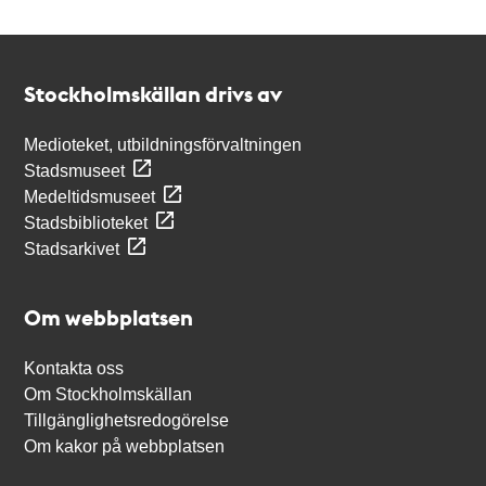
Kontakt
Stockholmskällan
Stockholmskällan drivs av
Medioteket, utbildningsförvaltningen
Stadsmuseet
Medeltidsmuseet
Stadsbiblioteket
Stadsarkivet
Om webbplatsen
Kontakta oss
Om Stockholmskällan
Tillgänglighetsredogörelse
Om kakor på webbplatsen