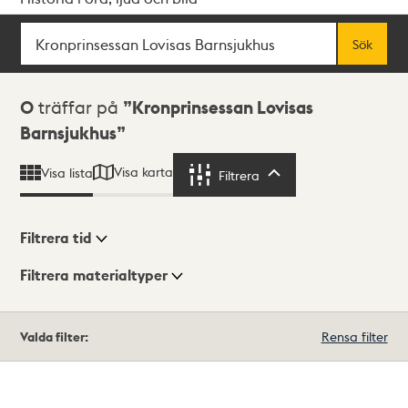
Sök
Fritextsök
Sök
Sökresultat
0
träffar på
Kronprinsessan Lovisas
Barnsjukhus
Visa karta
Visa lista
Filtrera
Filtrera
Filtrera tid
Filtrera materialtyper
Visningsläge
Totalt
Valda filter:
Rensa filter
0
träffar
Lista
Karta