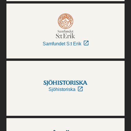
Samfundet S:t Erik
Sjöhistoriska