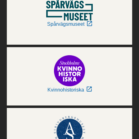
Spårvägsmuseet
Kvinnohistoriska