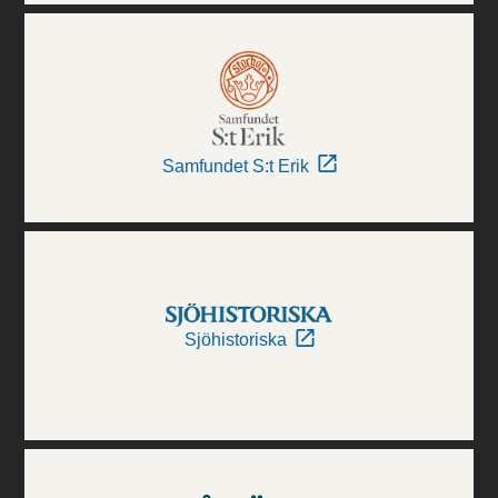
Samfundet S:t Erik
Sjöhistoriska