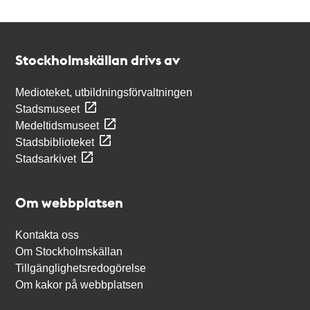
Kontakt
Stockholmskällan
Stockholmskällan drivs av
Medioteket, utbildningsförvaltningen
Stadsmuseet
Medeltidsmuseet
Stadsbiblioteket
Stadsarkivet
Om webbplatsen
Kontakta oss
Om Stockholmskällan
Tillgänglighetsredogörelse
Om kakor på webbplatsen