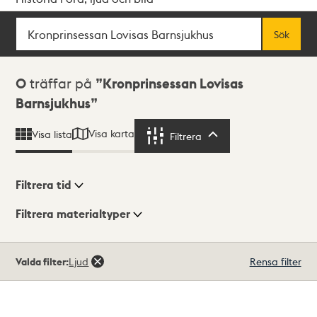
Sök
Fritextsök
Sök
Sökresultat
0
träffar på
Kronprinsessan Lovisas
Barnsjukhus
Visa karta
Visa lista
Filtrera
Filtrera
Filtrera tid
Filtrera materialtyper
Visningsläge
Totalt
Valda filter:
Ljud
Rensa filter
0
träffar
Lista
Karta