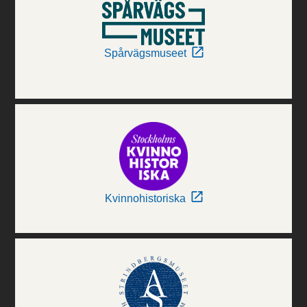
Spårvägsmuseet
Kvinnohistoriska