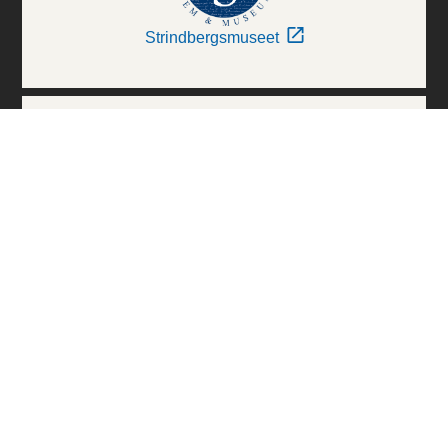
Strindbergsmuseet
Thielska Galleriet
Världskulturmuseerna