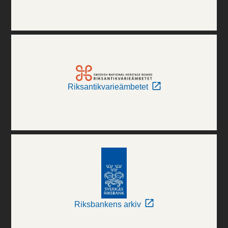
Riksantikvarieämbetet
Riksbankens arkiv