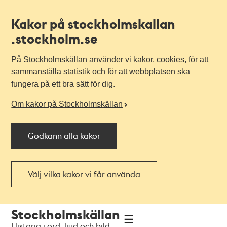
Kakor på stockholmskallan
.stockholm.se
På Stockholmskällan använder vi kakor, cookies, för att
sammanställa statistik och för att webbplatsen ska
fungera på ett bra sätt för dig.
Om kakor på Stockholmskällan
Godkänn alla kakor
Välj vilka kakor vi får använda
Till
Till
Stockholmskällan
navigationen
huvudinnehållet
Historia i ord, ljud och bild