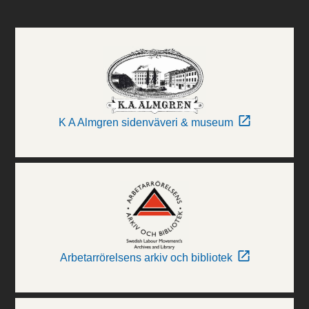
K A Almgren sidenväveri & museum
Arbetarrörelsens arkiv och bibliotek