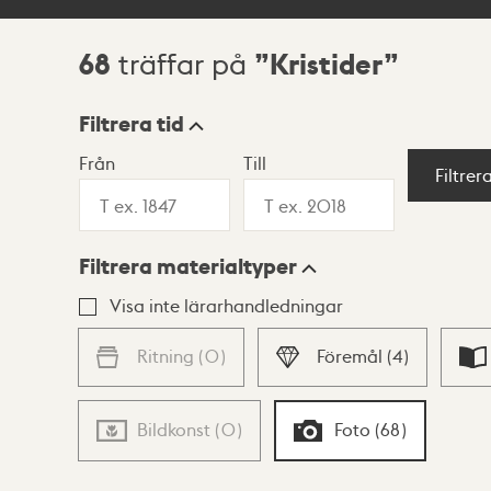
68
Kristider
träffar på
Sökresultat
Filtrera tid
Från
Till
Visningsläge
Filtrer
Filtrera materialtyper
Lista
Karta
Visa inte lärarhandledningar
Ritning
(
0
)
Föremål
(
4
)
Bildkonst
(
0
)
Foto
(
68
)