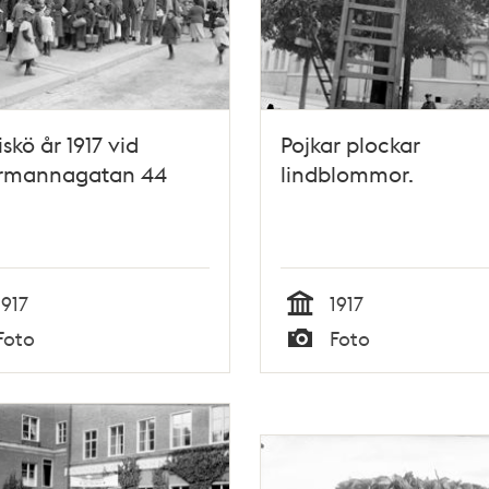
iskö år 1917 vid
Pojkar plockar
rmannagatan 44
lindblommor.
1917
1917
Tid
Foto
Foto
Typ