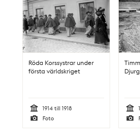
Röda Korssystrar under
Timm
första världskriget
Djurg
1914 till 1918
Tid
Tid
Foto
Typ
Typ