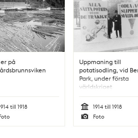
er på
Uppmaning till
årdsbrunnsviken
potatisodling, vid Ber
Park, under första
världskriget
1914 till 1918
1914 till 1918
Tid
Foto
Foto
Typ