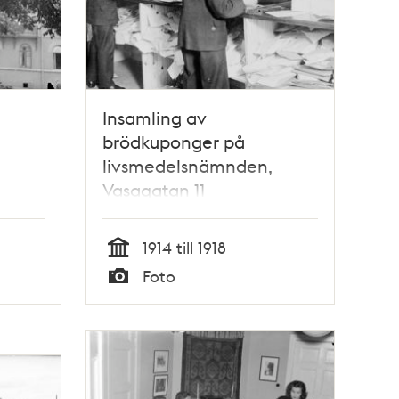
Insamling av
brödkuponger på
livsmedelsnämnden,
Vasagatan 11
1914 till 1918
Tid
Foto
Typ