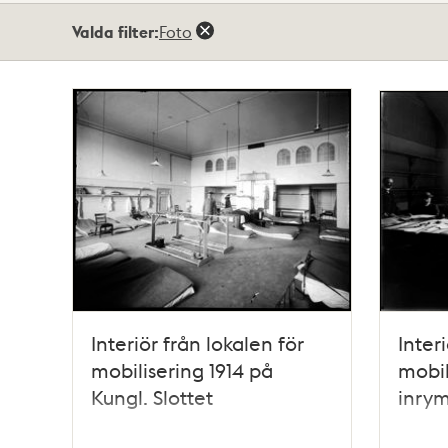
Totalt
Valda filter:
Foto
68
träffar
Interiör från lokalen för
Inter
mobilisering 1914 på
mobil
Kungl. Slottet
inrym