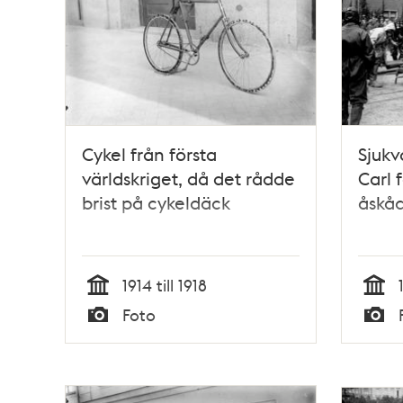
Cykel från första
Sjukv
världskriget, då det rådde
Carl 
brist på cykeldäck
åskå
1914 till 1918
Tid
Tid
Foto
Typ
Typ