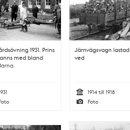
årdsövning 1931. Prins
Järnvägsvagn lasta
fanns med bland
ved
darna.
1931
1914 till 1918
Tid
Foto
Foto
Typ