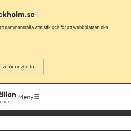
ockholm.se
tt sammanställa statistik och för att webbplatsen ska
or vi får använda
ällan
Meny
h bild