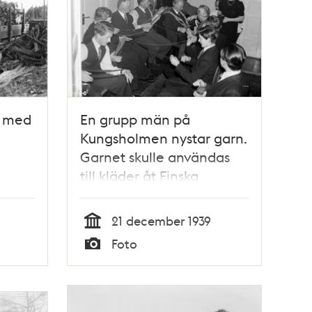
d med
En grupp män på
Kungsholmen nystar garn.
Garnet skulle användas
till kläder åt Finska
soldater
21 december 1939
Tid
Foto
Typ