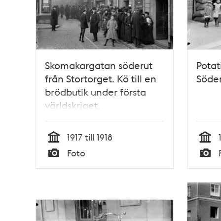
Skomakargatan söderut
Potat
från Stortorget. Kö till en
Söde
brödbutik under första
världskriget.
1917 till 1918
Tid
Tid
Foto
Typ
Typ