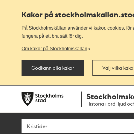
Kakor på stockholmskallan
.st
På Stockholmskällan använder vi kakor, cookies, för a
fungera på ett bra sätt för dig.
Om kakor på Stockholmskällan
Godkänn alla kakor
Välj vilka kak
Till
Till
Stockholmsk
navigationen
huvudinnehållet
Historia i ord, ljud oc
Sök
Fritextsök