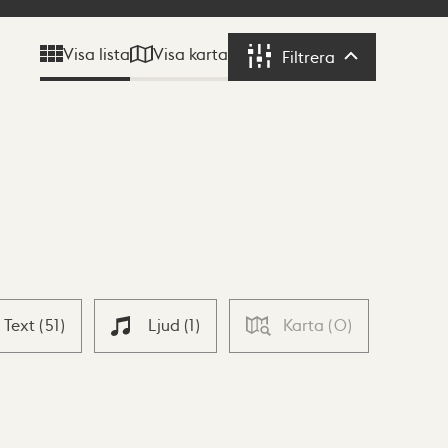
Visa karta
Visa lista
Filtrera
Filtrera
Text
(
51
)
Ljud
(
1
)
Karta
(
0
)