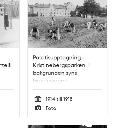
Potatisupptagning i
zelii
Kristinebergsparken. I
bakgrunden syns
Geijersvägen.
1914 till 1918
Tid
Foto
Typ