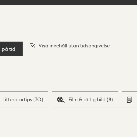
Visa innehåll utan tidsangivelse
a på tid
Litteraturtips
(
30
)
Film & rörlig bild
(
8
)