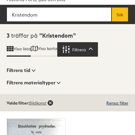
Sök
Fritextsök
Sök
Sökresultat
3
träffar på
Kristendom
Visa karta
Visa lista
Filtrera
Filtrera
Filtrera tid
Filtrera materialtyper
Visningsläge
Totalt
Valda filter:
Bildkonst
Rensa filter
3
träffar
Lista
Karta