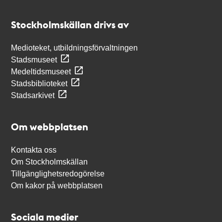
Kontakt
Stockholmskällan
Stockholmskällan drivs av
Medioteket, utbildningsförvaltningen
Stadsmuseet
Medeltidsmuseet
Stadsbiblioteket
Stadsarkivet
Om webbplatsen
Kontakta oss
Om Stockholmskällan
Tillgänglighetsredogörelse
Om kakor på webbplatsen
Sociala medier