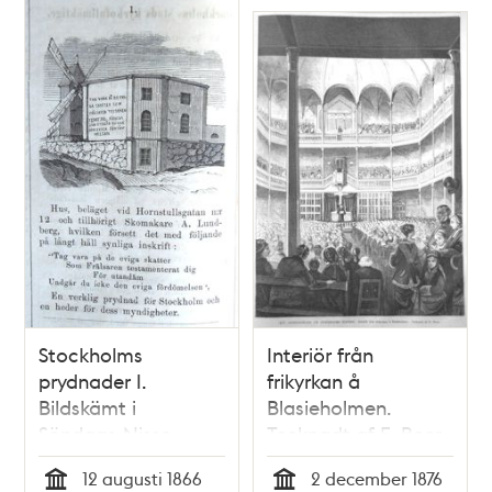
Stockholms
Interiör från
prydnader I.
frikyrkan å
Bildskämt i
Blasieholmen.
Söndags-Nisse –
Tecknadt af E. Beer.
Illustreradt
12 augusti 1866
2 december 1876
Veckoblad för