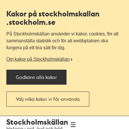
Kakor på stockholmskallan
.stockholm.se
På Stockholmskällan använder vi kakor, cookies, för att
sammanställa statistik och för att webbplatsen ska
fungera på ett bra sätt för dig.
Om kakor på Stockholmskällan
Godkänn alla kakor
Välj vilka kakor vi får använda
Till
Till
Stockholmskällan
navigationen
huvudinnehållet
Historia i ord, ljud och bild