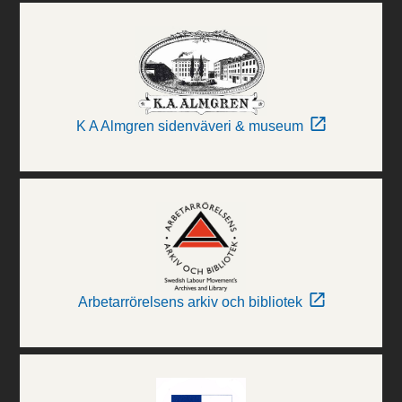
K A Almgren sidenväveri & museum
Arbetarrörelsens arkiv och bibliotek