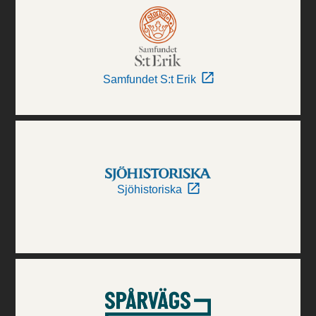
Samfundet S:t Erik
Sjöhistoriska