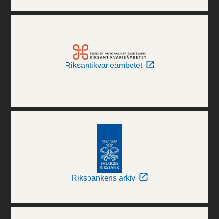
Riksantikvarieämbetet
Riksbankens arkiv