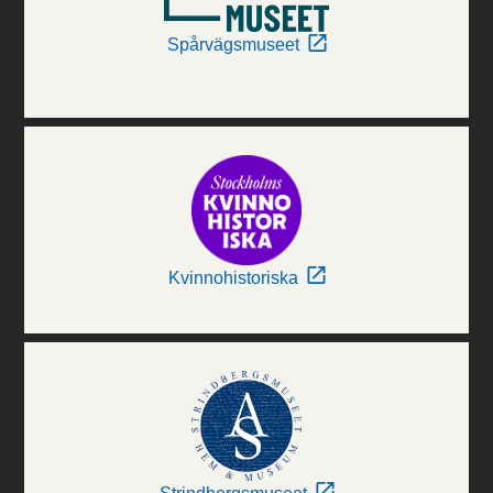
Spårvägsmuseet
Kvinnohistoriska