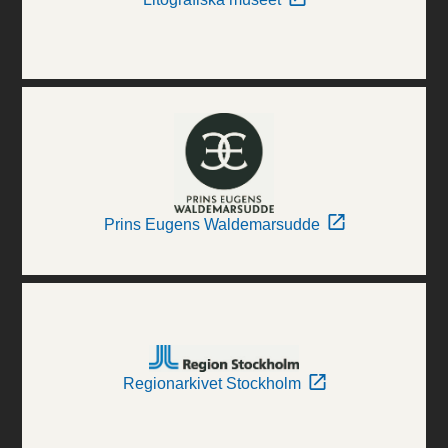
Prins Eugens Waldemarsudde
Regionarkivet Stockholm