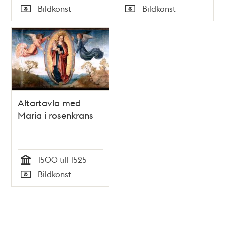
Tid
Tid
Bildkonst
Bildkonst
Skämt, Humor och
Typ
Typ
Satir, nr 33, den 12
augusti 1866
Altartavla med
Maria i rosenkrans
1500 till 1525
Tid
Bildkonst
Typ