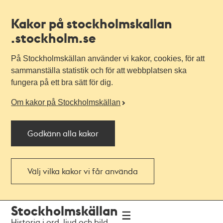
Kakor på stockholmskallan
.stockholm.se
På Stockholmskällan använder vi kakor, cookies, för att
sammanställa statistik och för att webbplatsen ska
fungera på ett bra sätt för dig.
Om kakor på Stockholmskällan
Godkänn alla kakor
Välj vilka kakor vi får använda
Till
Till
Stockholmskällan
navigationen
huvudinnehållet
Historia i ord, ljud och bild