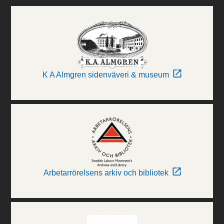
K A Almgren sidenväveri & museum
Arbetarrörelsens arkiv och bibliotek