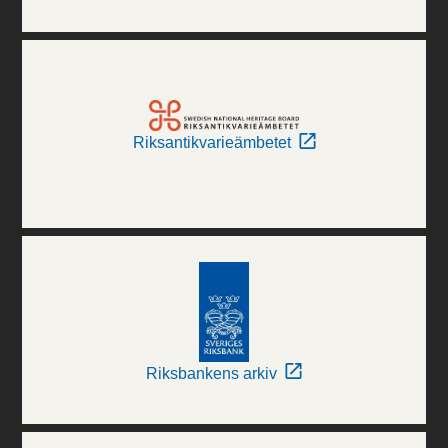
Riksantikvarieämbetet
Riksbankens arkiv