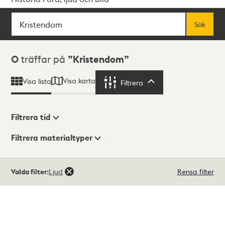
Sök
Fritextsök
Sök
Sökresultat
0
träffar på
Kristendom
Visa karta
Visa lista
Filtrera
Filtrera
Filtrera tid
Filtrera materialtyper
Visningsläge
Totalt
Valda filter:
Ljud
Rensa filter
0
träffar
Lista
Karta