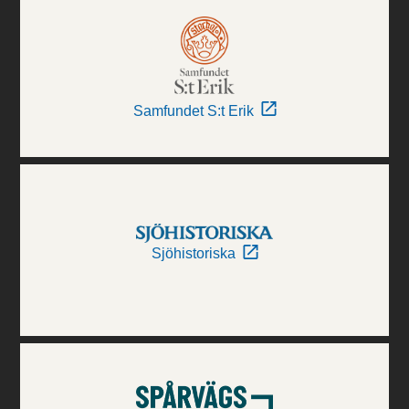
Samfundet S:t Erik
Sjöhistoriska