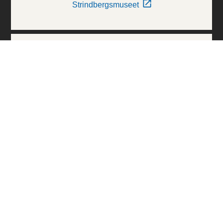
Strindbergsmuseet
Thielska Galleriet
Världskulturmuseerna