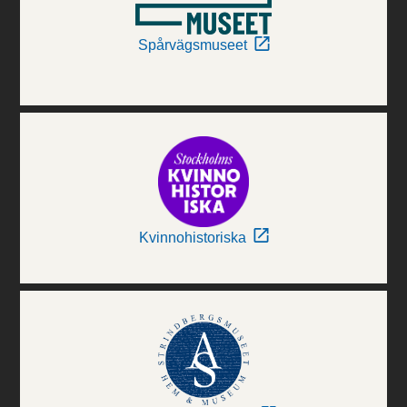
Spårvägsmuseet
Kvinnohistoriska