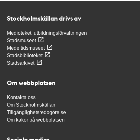
Kontakt
Stockholmskällan
Stockholmskällan drivs av
Medioteket, utbildningsförvaltningen
Stadsmuseet
Medeltidsmuseet
Stadsbiblioteket
Stadsarkivet
Om webbplatsen
Kontakta oss
Om Stockholmskällan
Tillgänglighetsredogörelse
Om kakor på webbplatsen
Sociala medier