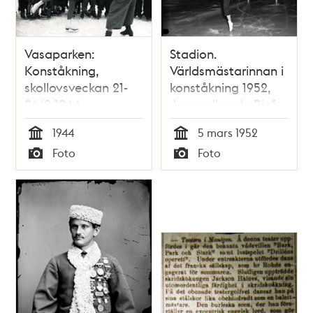
av Gundi Busch
Vasaparken:
Stadion.
Konståkning,
Världsmästarinnan i
skollovsveckan 21-
konståkning 1952,
26/2 1944
Jacqueline du Bief
1944
5 mars 1952
Tid
Tid
Foto
Foto
Typ
Typ