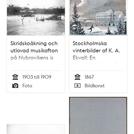
mars 1866
Illustreradt
Veckoblad för
Skämt, Humor och
Satir, nr 4, den 27
januari 1867
Skridskoåkning och
Stockholmska
utlovad musikafton
vinterbilder af K. A.
på Nybrovikens is
Ekvall: En
representation på
isen af M:r Jackson
1903 till 1909
1867
Haines. Teckning i
Tid
Tid
Foto
Bildkonst
Ny Illustrerad
Typ
Typ
Tidning, nr 4 den 26
januari 1867