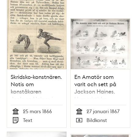
Skridsko-konstnären.
En Amatör som
Notis om
varit och sett på
konståkaren
Jackson Haines.
Jackson Haines i
Humoristiska
Söndags-Nisse –
minnen från
25 mars 1866
27 januari 1867
Illustreradt
Nybroviken,
Tid
Tid
Text
Bildkonst
Veckoblad för
tecknade av RUDIS.
Typ
Typ
Skämt, Humor och
Bildskämt i
Satir, nr 12, den 25
Söndags-Nisse –