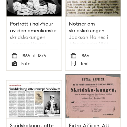
Porträtt i halvfigur
Notiser om
av den amerikanske
skridskokungen
skridskokungen
Jackson Haines i
Jackson Haines
Aftonbladet 1866
iförd pälsmössa och
1865 till 1875
1866
pälsbrämad jacka
Tid
Tid
Foto
Text
med medaljer på
Typ
Typ
bröstet
Skridskokung satte
Extra Affisch. Att