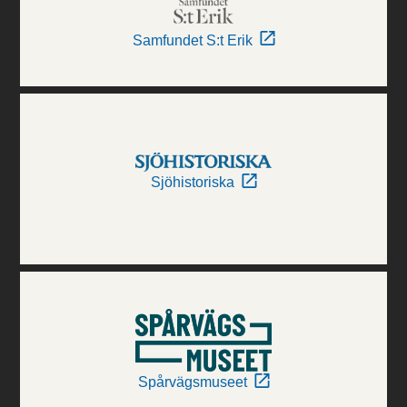
Samfundet S:t Erik
Sjöhistoriska
Spårvägsmuseet