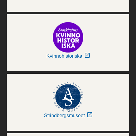
Kvinnohistoriska
Strindbergsmuseet