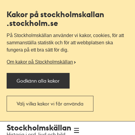
Kakor på stockholmskallan
.stockholm.se
På Stockholmskällan använder vi kakor, cookies, för att
sammanställa statistik och för att webbplatsen ska
fungera på ett bra sätt för dig.
Om kakor på Stockholmskällan
Godkänn alla kakor
Välj vilka kakor vi får använda
Till
Till
Stockholmskällan
navigationen
huvudinnehållet
Historia i ord, ljud och bild