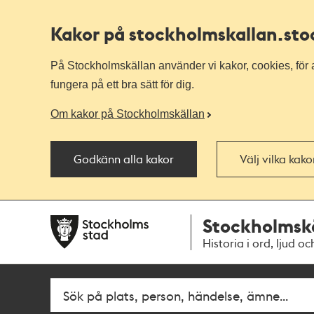
Kakor på stockholmskallan
.st
På Stockholmskällan använder vi kakor, cookies, för a
fungera på ett bra sätt för dig.
Om kakor på Stockholmskällan
Godkänn alla kakor
Välj vilka kak
Till
Till
Stockholmsk
navigationen
huvudinnehållet
Historia i ord, ljud oc
Fritextsök