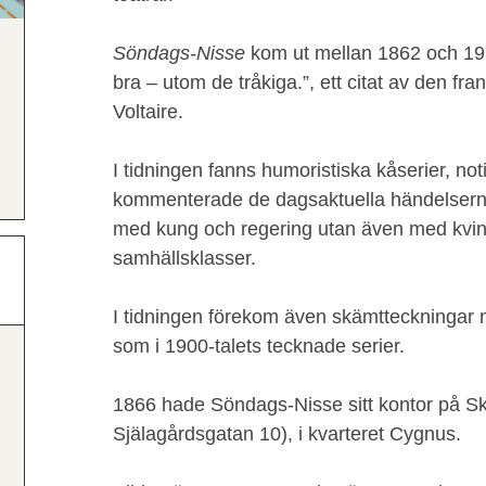
Söndags-Nisse
kom ut mellan 1862 och 1924
bra – utom de tråkiga.”, ett citat av den fra
Voltaire.
I tidningen fanns humoristiska kåserier, no
kommenterade de dagsaktuella händelserna
med kung och regering utan även med kvin
samhällsklasser.
I tidningen förekom även skämtteckningar m
som i 1900-talets tecknade serier.
1866 hade Söndags-Nisse sitt kontor på S
Själagårdsgatan 10), i kvarteret Cygnus.