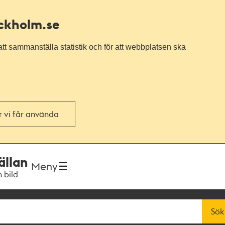
ockholm.se
tt sammanställa statistik och för att webbplatsen ska
or vi får använda
ällan
Meny
h bild
Sök