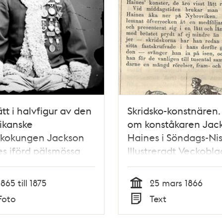
ätt i halvfigur av den
Skridsko-konstnären.
ikanske
om konståkaren Jac
skokungen Jackson
Haines i Söndags-Nis
s iförd pälsmössa
Illustreradt Veckobla
pälsbrämad jacka
Skämt, Humor och Sat
edaljer på bröstet
nr 12, den 25 mars 18
1865 till 1875
25 mars 1866
Tid
Foto
Text
Typ