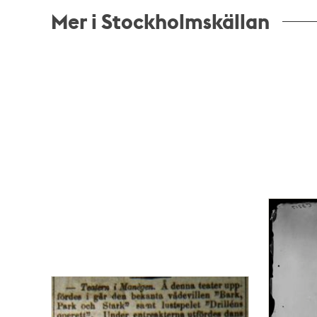
Mer i Stockholmskällan
Relaterade
poster
och
teman