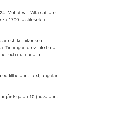
. Mottot var ”Alla sätt äro
nske 1700-talsfilosofen
tiser och krönikor som
. Tidningen drev inte bara
nor och män ur alla
ed tillhörande text, ungefär
kärgårdsgatan 10 (nuvarande