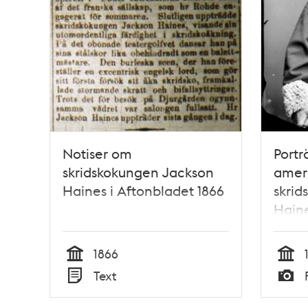
Notiser om
Portr
skridskokungen Jackson
amer
Haines i Aftonbladet 1866
skrid
Haine
och 
med m
1866
Tid
Tid
Text
Typ
Typ