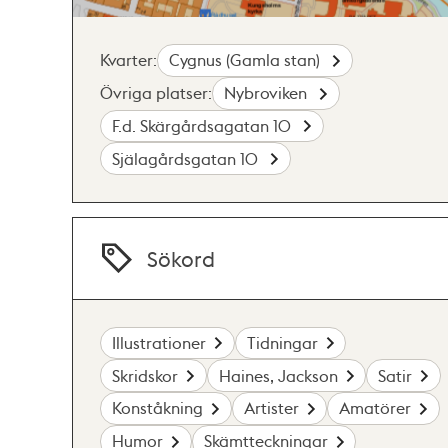
Kvarter:
Cygnus (Gamla stan)
Övriga platser:
Nybroviken
F.d. Skärgårdsagatan 10
Själagårdsgatan 10
Sökord
Illustrationer
Tidningar
Skridskor
Haines, Jackson
Satir
Konståkning
Artister
Amatörer
Humor
Skämtteckningar