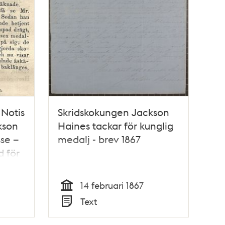
 Notis
Skridskokungen Jackson
kson
Haines tackar för kunglig
se –
medalj - brev 1867
d för
ir,
66
14 februari 1867
Tid
Text
Typ