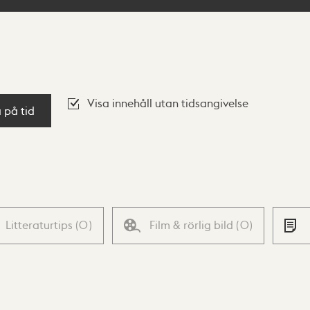
Visa innehåll utan tidsangivelse
a på tid
Litteraturtips
(
0
)
Film & rörlig bild
(
0
)