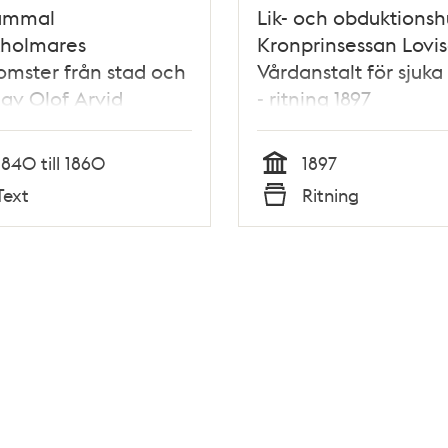
ammal
Lik- och obduktionsh
kholmares
Kronprinsessan Lovis
mster från stad och
Vårdanstalt för sjuka
 av Olof Arvid
- ritning 1897
sberg
1840 till 1860
1897
Tid
Text
Ritning
Typ