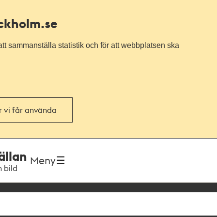
ockholm.se
tt sammanställa statistik och för att webbplatsen ska
or vi får använda
ällan
Meny
h bild