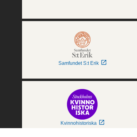
Samfundet S:t Erik
Kvinnohistoriska