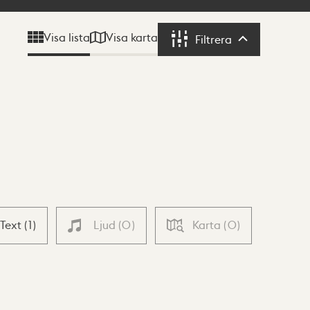
Visa karta
Visa lista
Filtrera
Filtrera
Text
(
1
)
Ljud
(
0
)
Karta
(
0
)