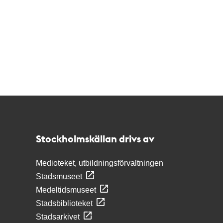
Kontakt
Stockholmskällan
Stockholmskällan drivs av
Medioteket, utbildningsförvaltningen
Stadsmuseet
Medeltidsmuseet
Stadsbiblioteket
Stadsarkivet