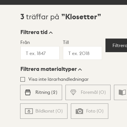
3
Klosetter
träffar på
Sökresultat
Filtrera tid
Från
Till
Visningsläge
Filtrer
Filtrera materialtyper
Lista
Karta
Visa inte lärarhandledningar
Ritning
(
2
)
Föremål
(
0
)
Bildkonst
(
0
)
Foto
(
0
)