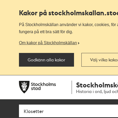
Kakor på stockholmskallan
.st
På Stockholmskällan använder vi kakor, cookies, för a
fungera på ett bra sätt för dig.
Om kakor på Stockholmskällan
Godkänn alla kakor
Välj vilka kak
Till
Till
Stockholmsk
navigationen
huvudinnehållet
Historia i ord, ljud oc
Sök
Fritextsök