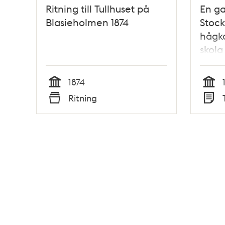
Ritning till Tullhuset på
En g
Blasieholmen 1874
Stoc
hågko
skola
Strid
1874
Tid
Tid
Ritning
Typ
Typ