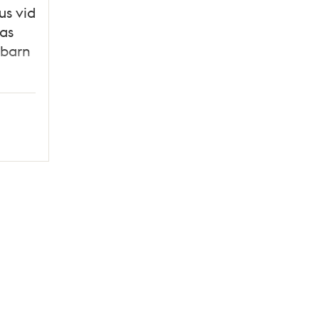
us vid
as
 barn