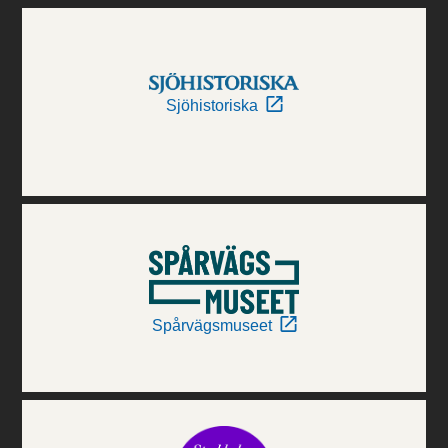
Sjöhistoriska
Spårvägsmuseet