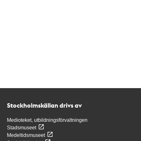
Kontakt
Stockholmskällan
Stockholmskällan drivs av
Medioteket, utbildningsförvaltningen
Stadsmuseet
Medeltidsmuseet