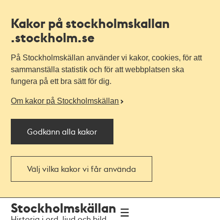
Kakor på stockholmskallan
.stockholm.se
På Stockholmskällan använder vi kakor, cookies, för att
sammanställa statistik och för att webbplatsen ska
fungera på ett bra sätt för dig.
Om kakor på Stockholmskällan
Godkänn alla kakor
Välj vilka kakor vi får använda
Till
Till
Stockholmskällan
navigationen
huvudinnehållet
Historia i ord, ljud och bild