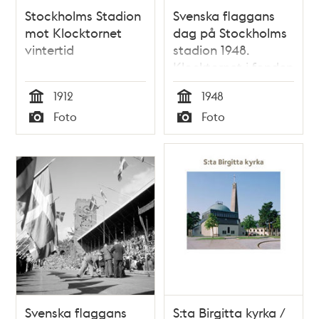
Stockholms Stadion
Svenska flaggans
mot Klocktornet
dag på Stockholms
vintertid
stadion 1948.
Klocktornet i fonden
1912
1948
Tid
Tid
Foto
Foto
Typ
Typ
Svenska flaggans
S:ta Birgitta kyrka /