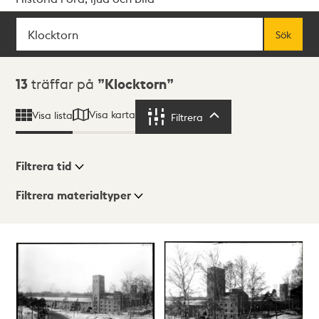
Sök
Fritextsök
Sök
Sökresultat
13
träffar på
Klocktorn
Visa karta
Visa lista
Filtrera
Filtrera
Filtrera tid
Filtrera materialtyper
Visningsläge
Totalt
13
träffar
Lista
Karta