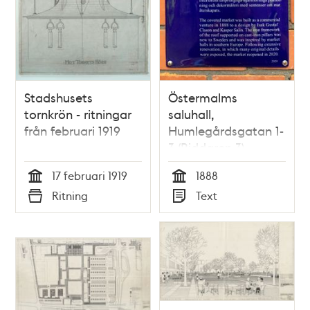
Stadshusets
Östermalms
tornkrön - ritningar
saluhall,
från februari 1919
Humlegårdsgatan 1-
3 (Riddaren 3)
17 februari 1919
1888
Tid
Tid
Ritning
Text
Typ
Typ