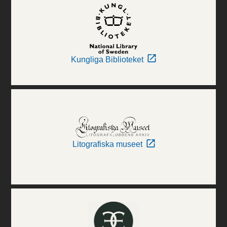
Kungliga Biblioteket
Litografiska museet