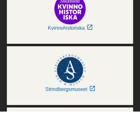
Kvinnohistoriska
Strindbergsmuseet