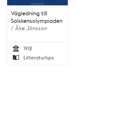
Vägledning till
Solskensolympiaden
/ Åke Jönsson
1912
Tid
Litteraturtips
Typ