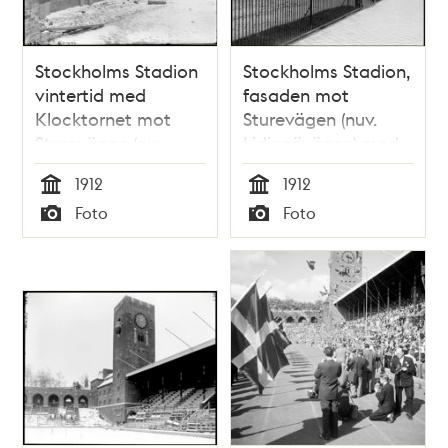
Stockholms Stadion
Stockholms Stadion,
vintertid med
fasaden mot
Klocktornet mot
Sturevägen (nuv.
Sturevägen (nuv.
Lidingövägen) med
Lidingövägen).
Klocktornet
1912
1912
Tid
Tid
Foto
Foto
Typ
Typ