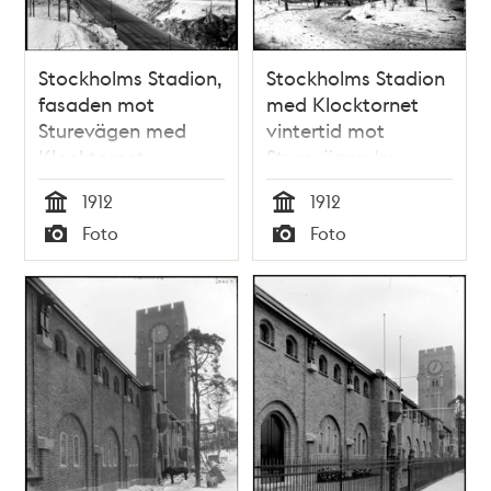
Stockholms Stadion,
Stockholms Stadion
fasaden mot
med Klocktornet
Sturevägen med
vintertid mot
Klocktornet,
Sturevägen (nuv.
vintertid.
Lidingövägen).
1912
1912
Tid
Tid
Foto
Foto
Typ
Typ