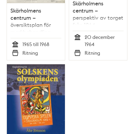
Skärholmens
Skärholmens
centrum –
centrum –
perspektiv av torget
översiktsplan för
från 1964
markbehandling
20 december
(torg och
Tid
1965 till 1968
1964
planteringar m.m.)
Tid
Ritning
Ritning
Typ
Typ