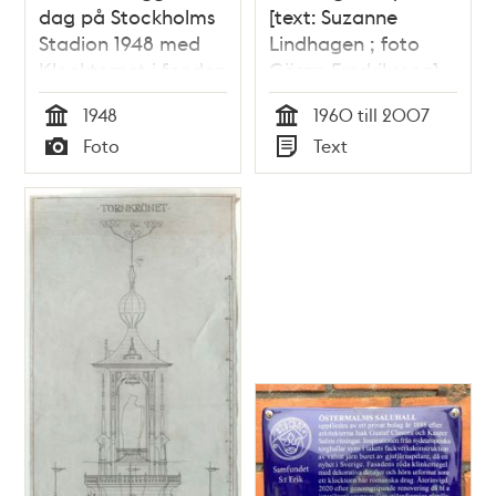
dag på Stockholms
[text: Suzanne
Stadion 1948 med
Lindhagen ; foto
Klocktornet i fonden
Göran Fredriksson]
1948
1960 till 2007
Tid
Tid
Foto
Text
Typ
Typ