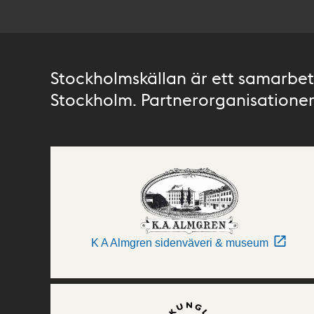
Stockholmskällan är ett samarbete
Stockholm. Partnerorganisationer 
K A Almgren sidenväveri & museum