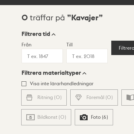
0
Kavajer
träffar på
Sökresultat
Filtrera tid
Från
Till
Visningsläge
Filtrer
Filtrera materialtyper
Lista
Karta
Visa inte lärarhandledningar
Ritning
(
0
)
Föremål
(
0
)
Bildkonst
(
0
)
Foto
(
6
)