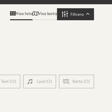
Visa karta
Visa lista
Filtrera
Filtrera
Text
(
0
)
Ljud
(
0
)
Karta
(
0
)