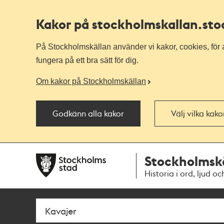
Kakor på stockholmskallan
.st
På Stockholmskällan använder vi kakor, cookies, för a
fungera på ett bra sätt för dig.
Om kakor på Stockholmskällan
Godkänn alla kakor
Välj vilka kak
Till
Till
Stockholmsk
navigationen
huvudinnehållet
Historia i ord, ljud oc
Sök
Fritextsök