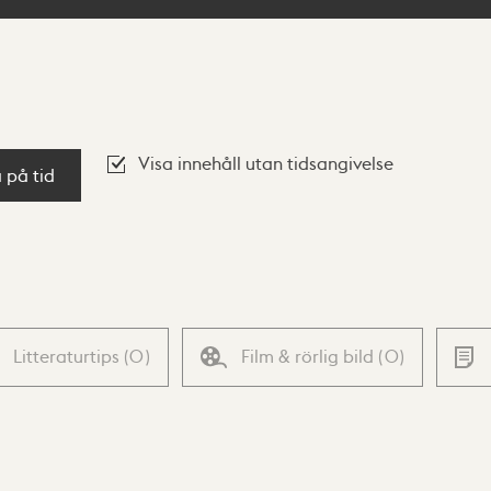
Visa innehåll utan tidsangivelse
a på tid
Litteraturtips
(
0
)
Film & rörlig bild
(
0
)