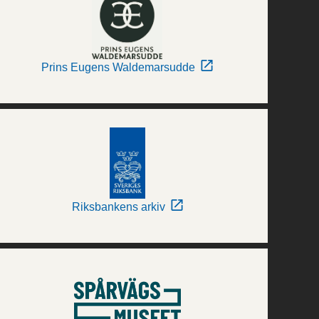
Prins Eugens Waldemarsudde
Riksbankens arkiv