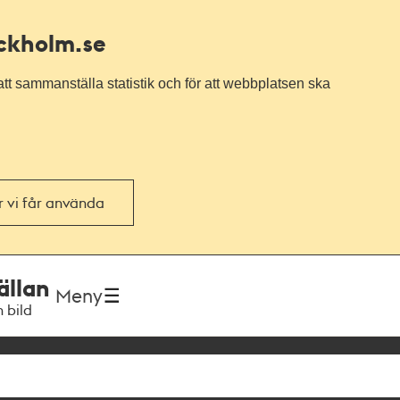
ockholm.se
tt sammanställa statistik och för att webbplatsen ska
or vi får använda
ällan
Meny
h bild