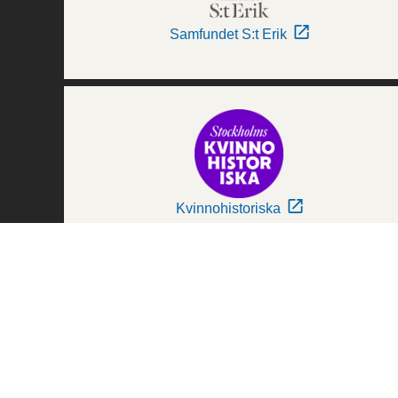
Samfundet S:t Erik
Kvinnohistoriska
Världskulturmuseerna