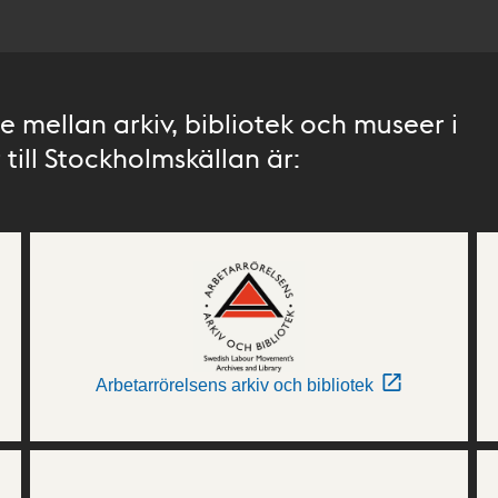
 mellan arkiv, bibliotek och museer i
till Stockholmskällan är:
Arbetarrörelsens arkiv och bibliotek