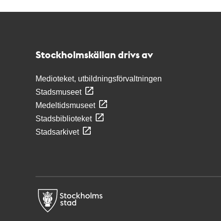
Kontakt
Stockholmskällan
Stockholmskällan drivs av
Medioteket, utbildningsförvaltningen
Stadsmuseet
Medeltidsmuseet
Stadsbiblioteket
Stadsarkivet