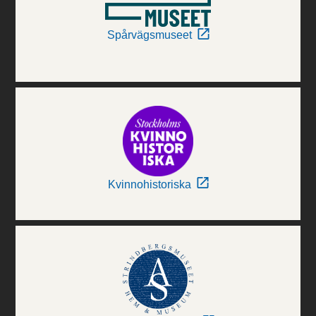
Spårvägsmuseet
Kvinnohistoriska