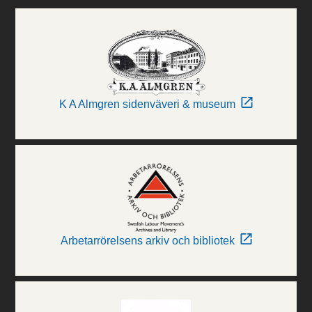
K A Almgren sidenväveri & museum
Arbetarrörelsens arkiv och bibliotek