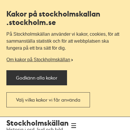
Kakor på stockholmskallan
.stockholm.se
På Stockholmskällan använder vi kakor, cookies, för att
sammanställa statistik och för att webbplatsen ska
fungera på ett bra sätt för dig.
Om kakor på Stockholmskällan
Godkänn alla kakor
Välj vilka kakor vi får använda
Till
Till
Stockholmskällan
navigationen
huvudinnehållet
Historia i ord, ljud och bild