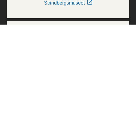
Strindbergsmuseet
Thielska Galleriet
Världskulturmuseerna