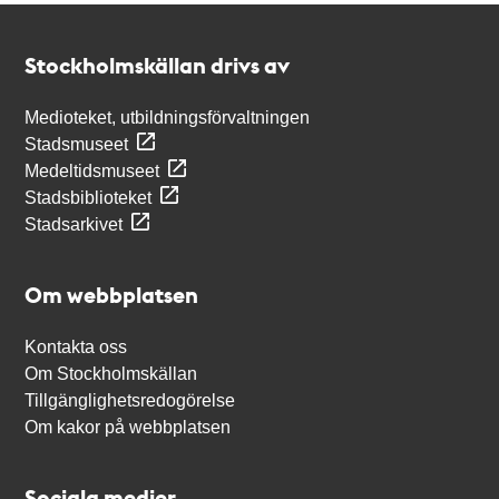
Kontakt
Stockholmskällan
Stockholmskällan drivs av
Medioteket, utbildningsförvaltningen
Stadsmuseet
Medeltidsmuseet
Stadsbiblioteket
Stadsarkivet
Om webbplatsen
Kontakta oss
Om Stockholmskällan
Tillgänglighetsredogörelse
Om kakor på webbplatsen
Sociala medier