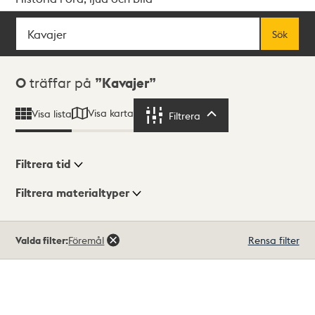
Sök
Fritextsök
Sök
Sökresultat
0
träffar på
Kavajer
Visa karta
Visa lista
Filtrera
Filtrera
Filtrera tid
Filtrera materialtyper
Visningsläge
Totalt
Valda filter:
Föremål
Rensa filter
0
träffar
Lista
Karta