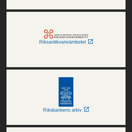
Riksantikvarieämbetet
Riksbankens arkiv