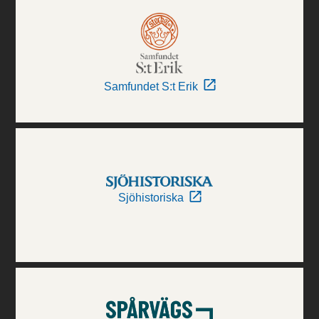
Samfundet S:t Erik
Sjöhistoriska