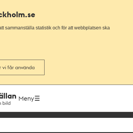
ockholm.se
tt sammanställa statistik och för att webbplatsen ska
or vi får använda
ällan
Meny
h bild