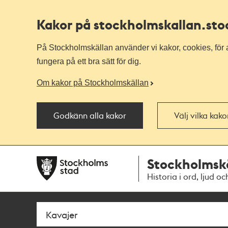
Kakor på stockholmskallan
.st
På Stockholmskällan använder vi kakor, cookies, för a
fungera på ett bra sätt för dig.
Om kakor på Stockholmskällan
Godkänn alla kakor
Välj vilka kak
Till
Till
Stockholmsk
navigationen
huvudinnehållet
Historia i ord, ljud oc
Sök
Fritextsök