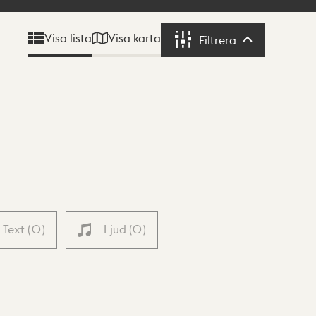
Visa karta
Visa lista
Filtrera
Filtrera
Text
(
0
)
Ljud
(
0
)