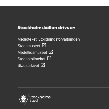
Kontakt
Stockholmskällan
Stockholmskällan drivs av
Medioteket, utbildningsförvaltningen
Stadsmuseet
Medeltidsmuseet
Stadsbiblioteket
Stadsarkivet