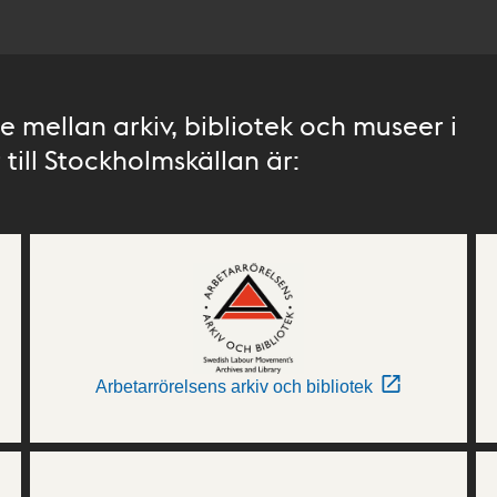
 mellan arkiv, bibliotek och museer i
till Stockholmskällan är:
Arbetarrörelsens arkiv och bibliotek