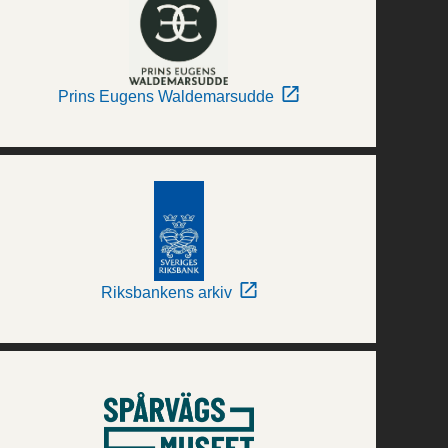
Prins Eugens Waldemarsudde
Riksbankens arkiv