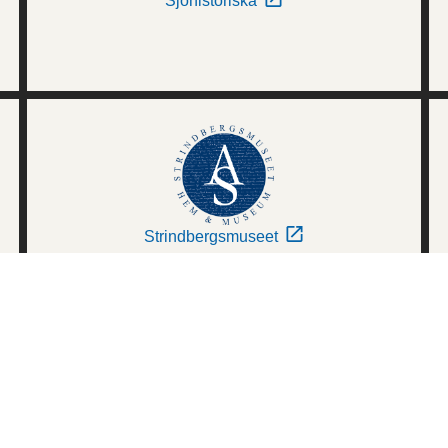
Sjöhistoriska
Strindbergsmuseet