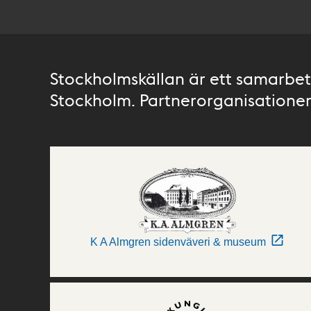
Stockholmskällan är ett samarbete
Stockholm. Partnerorganisationer 
K A Almgren sidenväveri & museum