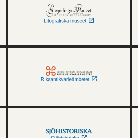
Litografiska museet
Riksantikvarieämbetet