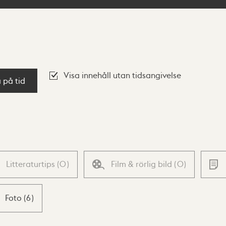
Visa innehåll utan tidsangivelse
a på tid
Litteraturtips
(
0
)
Film & rörlig bild
(
0
)
Foto
(
6
)