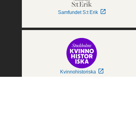
Samfundet S:t Erik
Kvinnohistoriska
Världskulturmuseerna