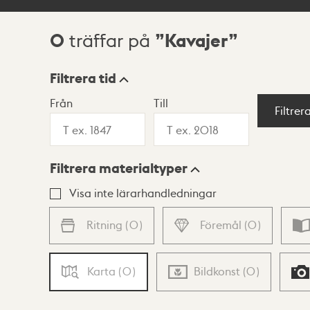
0
Kavajer
träffar på
Sökresultat
Filtrera tid
Från
Till
Visningsläge
Filtrer
Filtrera materialtyper
Lista
Karta
Visa inte lärarhandledningar
Ritning
(
0
)
Föremål
(
0
)
Karta
(
0
)
Bildkonst
(
0
)