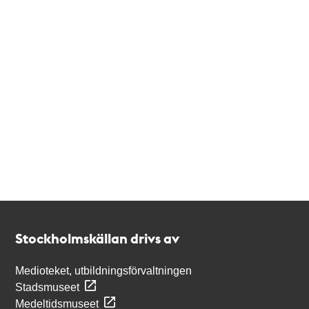
Kontakt
Stockholmskällan
Stockholmskällan drivs av
Medioteket, utbildningsförvaltningen
Stadsmuseet
Medeltidsmuseet