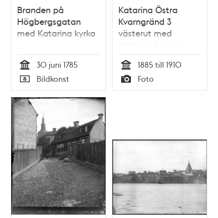
Branden på
Katarina Östra
Högbergsgatan
Kvarngränd 3
med Katarina kyrka
västerut med
Katarina kyrkas torn
i fonden. Nuv.
30 juni 1785
1885 till 1910
Sandbacksgatan 5
Tid
Tid
Bildkonst
Foto
Typ
Typ