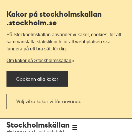
Kakor på stockholmskallan
.stockholm.se
På Stockholmskällan använder vi kakor, cookies, för att
sammanställa statistik och för att webbplatsen ska
fungera på ett bra sätt för dig.
Om kakor på Stockholmskällan
Godkänn alla kakor
Välj vilka kakor vi får använda
Till
Till
Stockholmskällan
navigationen
huvudinnehållet
Historia i ord, ljud och bild