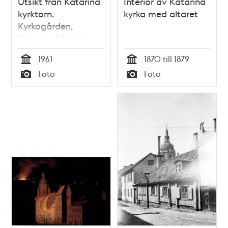
Utsikt från Katarina
Interiör av Katarina
kyrktorn.
kyrka med altaret
Kyrkogården,
Katarina Västra
Kyrkogata och kv.
1961
1870 till 1879
Sturen Större med
Tid
Tid
Foto
Foto
f.d. Katarina
Typ
Typ
realskola