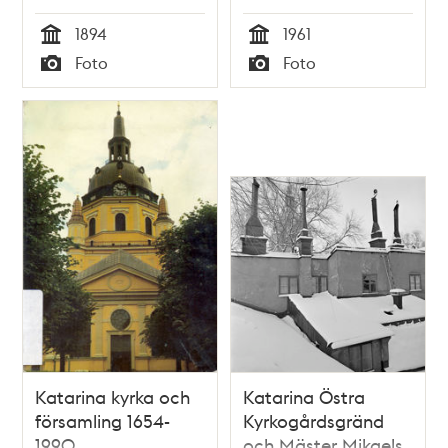
1894
1961
Tid
Tid
Foto
Foto
Typ
Typ
Katarina kyrka och
Katarina Östra
församling 1654-
Kyrkogårdsgränd
1990
och Mäster Mikaels