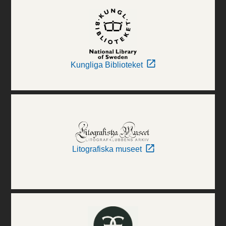
Kungliga Biblioteket
Litografiska museet