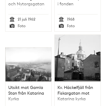
och Nytorgsgatan
i fonden
mot Katarina kyrka
21 juli 1962
1968
Tid
Tid
Foto
Foto
Typ
Typ
Utsikt mot Gamla
Kv. Häckelfjäll från
Stan från Katarina
Fiskargatan mot
Kyrka
Katarina kyrka