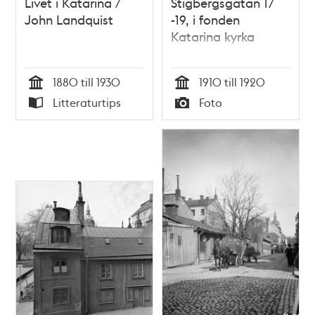
Livet i Katarina /
Stigbergsgatan 17
John Landquist
-19, i fonden
Katarina kyrka
1880 till 1930
1910 till 1920
Tid
Tid
Litteraturtips
Foto
Typ
Typ