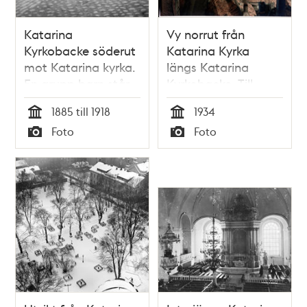
Katarina
Vy norrut från
Kyrkobacke söderut
Katarina Kyrka
mot Katarina kyrka.
längs Katarina
En grupp barn står
Kyrkobacke. Till
på Katarina
vänster
1885 till 1918
1934
Kyrkobacke vid Lilla
Svartensgatan
Tid
Tid
Foto
Foto
Fiskaregränd (nuv.
Typ
Typ
Roddargatan)