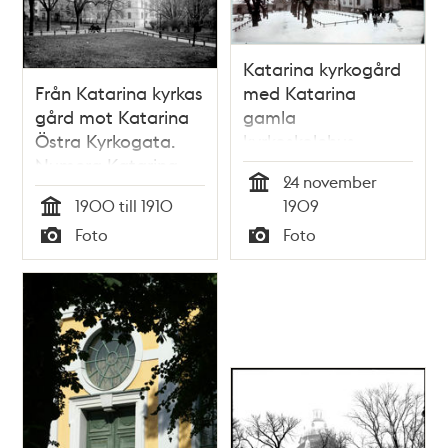
Katarina kyrkogård
Från Katarina kyrkas
med Katarina
gård mot Katarina
gamla
Östra Kyrkogata.
kyrkoskolehus
Numera Katarina
24 november
Östra
Tid
1900 till 1910
1909
Kyrkogårdsgränd
Tid
Foto
Foto
Typ
Typ