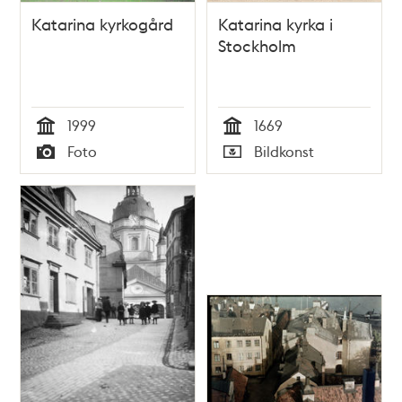
Katarina kyrkogård
Katarina kyrka i
Stockholm
1999
1669
Tid
Tid
Foto
Bildkonst
Typ
Typ