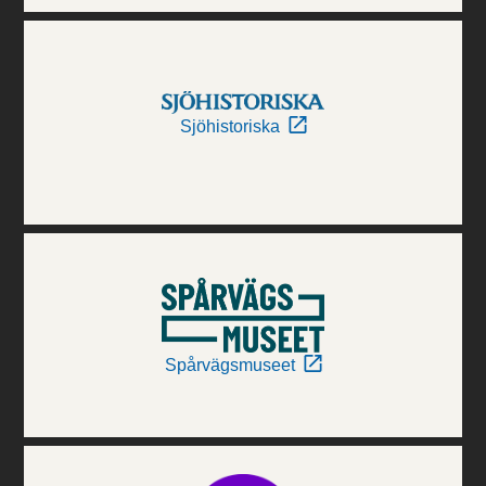
Sjöhistoriska
Spårvägsmuseet