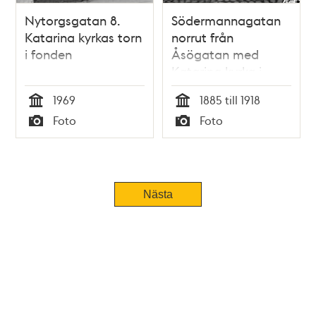
Nytorgsgatan 8.
Södermannagatan
Katarina kyrkas torn
norrut från
i fonden
Åsögatan med
Katarina kyrka i
fonden
1969
1885 till 1918
Tid
Tid
Foto
Foto
Typ
Typ
Nästa