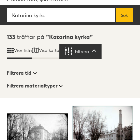
Sök
Fritextsök
Sök
Sökresultat
133
träffar på
Katarina kyrka
Visa karta
Visa lista
Filtrera
Filtrera
Filtrera tid
Filtrera materialtyper
Visningsläge
Totalt
133
träffar
Lista
Karta