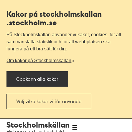
Kakor på stockholmskallan
.stockholm.se
På Stockholmskällan använder vi kakor, cookies, för att
sammanställa statistik och för att webbplatsen ska
fungera på ett bra sätt för dig.
Om kakor på Stockholmskällan
Godkänn alla kakor
Välj vilka kakor vi får använda
Till
Till
Stockholmskällan
navigationen
huvudinnehållet
Historia i ord, ljud och bild