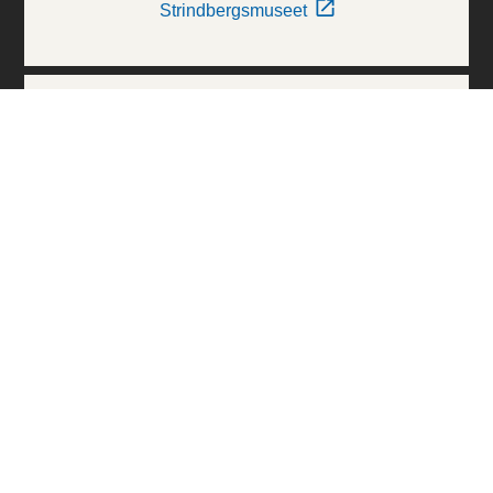
Strindbergsmuseet
Thielska Galleriet
Världskulturmuseerna