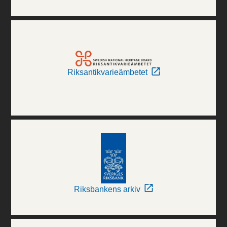
Riksantikvarieämbetet
Riksbankens arkiv