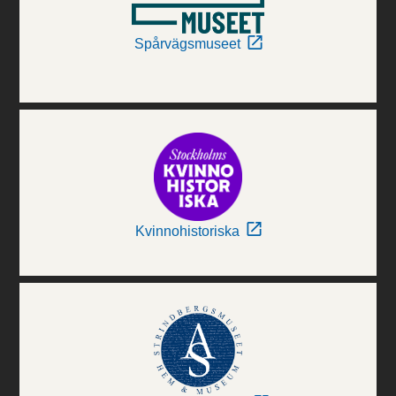
Spårvägsmuseet
Kvinnohistoriska