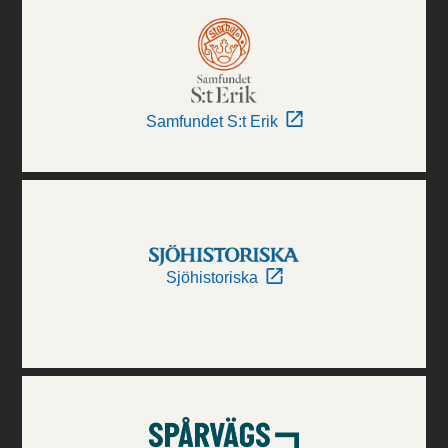
Samfundet S:t Erik
Sjöhistoriska