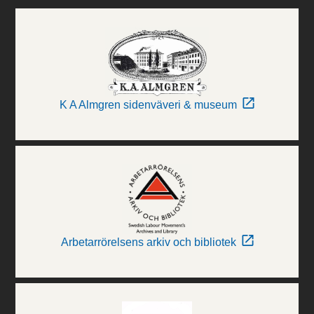
K A Almgren sidenväveri & museum
Arbetarrörelsens arkiv och bibliotek