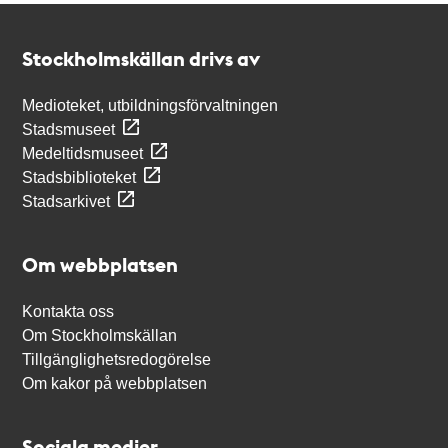
Kontakt
Stockholmskällan
Stockholmskällan drivs av
Medioteket, utbildningsförvaltningen
Stadsmuseet
Medeltidsmuseet
Stadsbiblioteket
Stadsarkivet
Om webbplatsen
Kontakta oss
Om Stockholmskällan
Tillgänglighetsredogörelse
Om kakor på webbplatsen
Sociala medier