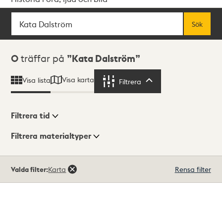
Sök
Fritextsök
Sök
Sökresultat
0
träffar på
Kata Dalström
Visa karta
Visa lista
Filtrera
Filtrera
Filtrera tid
Filtrera materialtyper
Visningsläge
Totalt
Valda filter:
Karta
Rensa filter
0
träffar
Lista
Karta