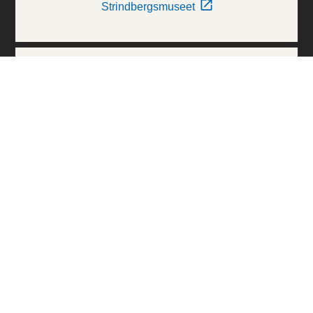
Strindbergsmuseet
Thielska Galleriet
Världskulturmuseerna