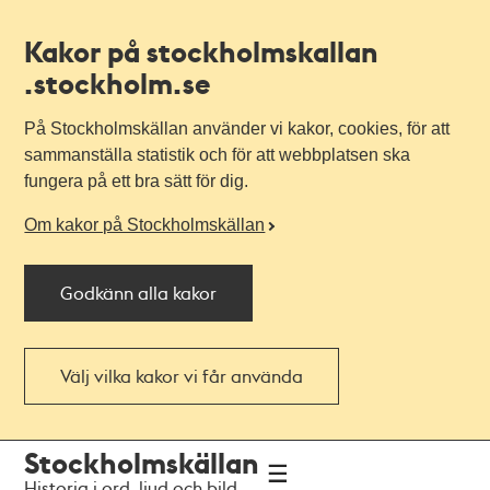
Kakor på stockholmskallan
.stockholm.se
På Stockholmskällan använder vi kakor, cookies, för att
sammanställa statistik och för att webbplatsen ska
fungera på ett bra sätt för dig.
Om kakor på Stockholmskällan
Godkänn alla kakor
Välj vilka kakor vi får använda
Till
Till
Stockholmskällan
navigationen
huvudinnehållet
Historia i ord, ljud och bild