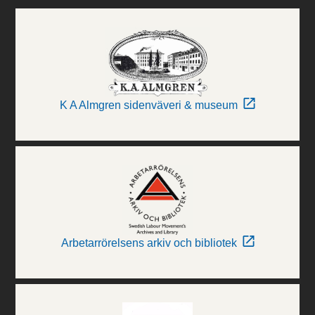
K A Almgren sidenväveri & museum
Arbetarrörelsens arkiv och bibliotek