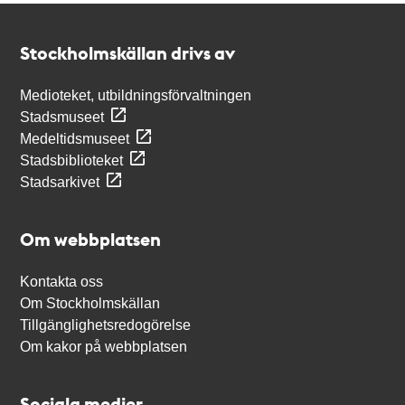
Kontakt
Stockholmskällan
Stockholmskällan drivs av
Medioteket, utbildningsförvaltningen
Stadsmuseet
Medeltidsmuseet
Stadsbiblioteket
Stadsarkivet
Om webbplatsen
Kontakta oss
Om Stockholmskällan
Tillgänglighetsredogörelse
Om kakor på webbplatsen
Sociala medier