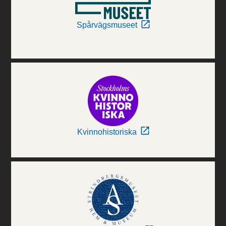
Spårvägsmuseet
Kvinnohistoriska