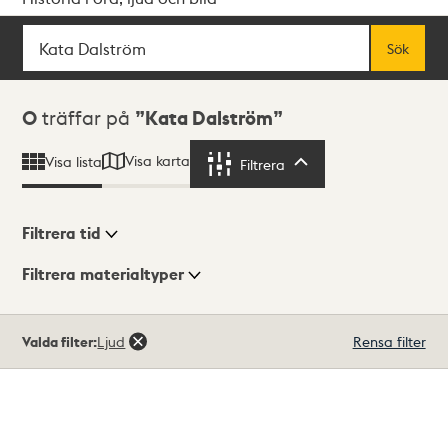
Sök
Fritextsök
Sök
Sökresultat
0
träffar på
Kata Dalström
Visa karta
Visa lista
Filtrera
Filtrera
Filtrera tid
Filtrera materialtyper
Visningsläge
Totalt
Valda filter:
Ljud
Rensa filter
0
träffar
Lista
Karta