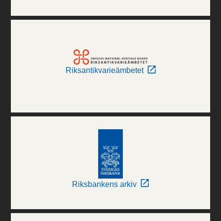
Riksantikvarieämbetet
Riksbankens arkiv