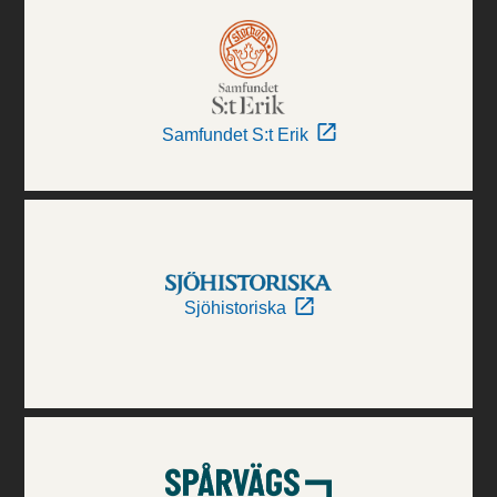
Samfundet S:t Erik
Sjöhistoriska