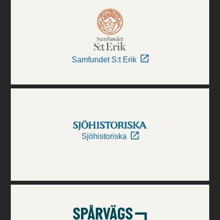
Samfundet S:t Erik
Sjöhistoriska