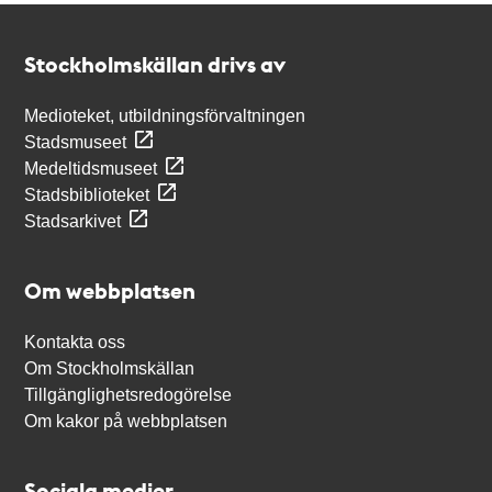
Kontakt
Stockholmskällan
Stockholmskällan drivs av
Medioteket, utbildningsförvaltningen
Stadsmuseet
Medeltidsmuseet
Stadsbiblioteket
Stadsarkivet
Om webbplatsen
Kontakta oss
Om Stockholmskällan
Tillgänglighetsredogörelse
Om kakor på webbplatsen
Sociala medier