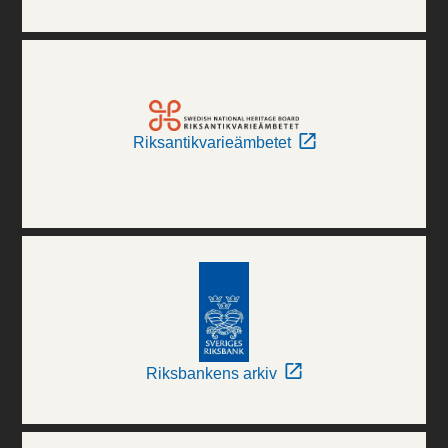
Riksantikvarieämbetet
Riksbankens arkiv