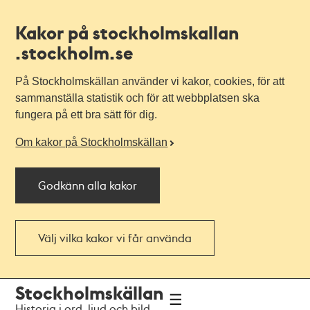
Kakor på stockholmskallan
.stockholm.se
På Stockholmskällan använder vi kakor, cookies, för att
sammanställa statistik och för att webbplatsen ska
fungera på ett bra sätt för dig.
Om kakor på Stockholmskällan
Godkänn alla kakor
Välj vilka kakor vi får använda
Till
Till
Stockholmskällan
navigationen
huvudinnehållet
Historia i ord, ljud och bild