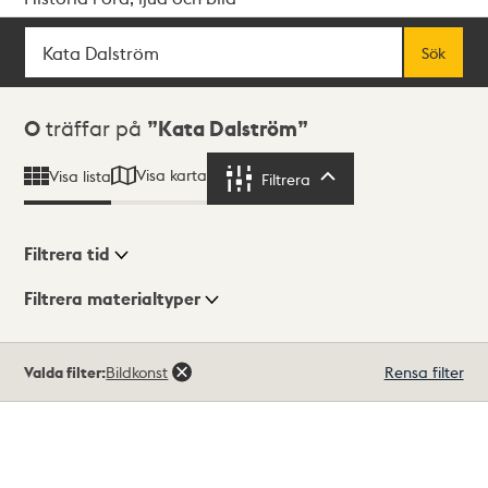
Sök
Fritextsök
Sök
Sökresultat
0
träffar på
Kata Dalström
Visa karta
Visa lista
Filtrera
Filtrera
Filtrera tid
Filtrera materialtyper
Visningsläge
Totalt
Valda filter:
Bildkonst
Rensa filter
0
träffar
Lista
Karta