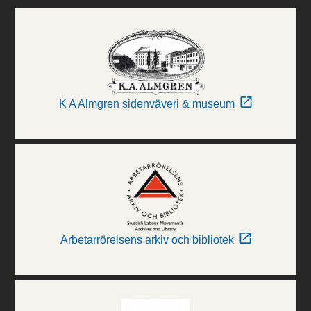
K A Almgren sidenväveri & museum
Arbetarrörelsens arkiv och bibliotek