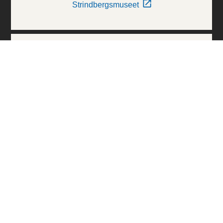
Strindbergsmuseet
Thielska Galleriet
Världskulturmuseerna