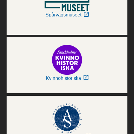
Spårvägsmuseet
Kvinnohistoriska