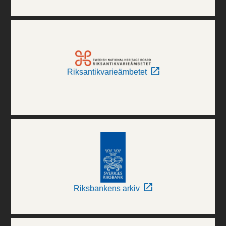
Riksantikvarieämbetet
Riksbankens arkiv