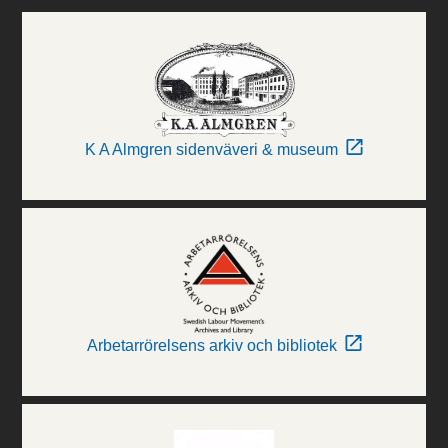
K A Almgren sidenväveri & museum
Arbetarrörelsens arkiv och bibliotek