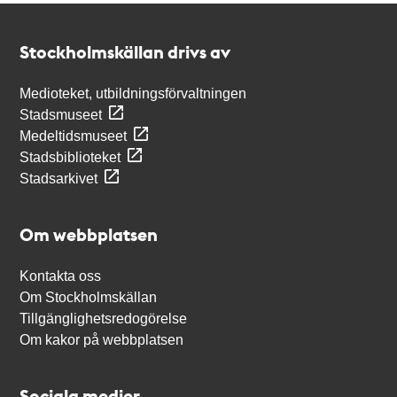
Kontakt
Stockholmskällan
Stockholmskällan drivs av
Medioteket, utbildningsförvaltningen
Stadsmuseet
Medeltidsmuseet
Stadsbiblioteket
Stadsarkivet
Om webbplatsen
Kontakta oss
Om Stockholmskällan
Tillgänglighetsredogörelse
Om kakor på webbplatsen
Sociala medier