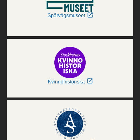
Spårvägsmuseet
Kvinnohistoriska