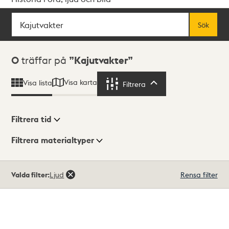
Sök
Fritextsök
Sök
Sökresultat
0
träffar på
Kajutvakter
Visa karta
Visa lista
Filtrera
Filtrera
Filtrera tid
Filtrera materialtyper
Visningsläge
Totalt
Valda filter:
Ljud
Rensa filter
0
träffar
Lista
Karta