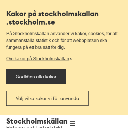
Kakor på stockholmskallan
.stockholm.se
På Stockholmskällan använder vi kakor, cookies, för att
sammanställa statistik och för att webbplatsen ska
fungera på ett bra sätt för dig.
Om kakor på Stockholmskällan
Godkänn alla kakor
Välj vilka kakor vi får använda
Till
Till
Stockholmskällan
navigationen
huvudinnehållet
Historia i ord, ljud och bild