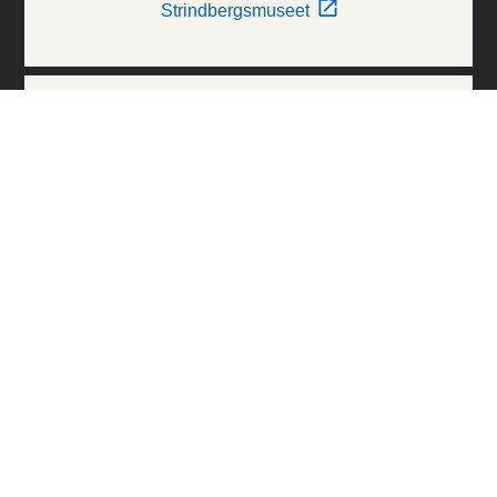
Strindbergsmuseet
Thielska Galleriet
Världskulturmuseerna