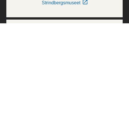
Strindbergsmuseet
Thielska Galleriet
Världskulturmuseerna