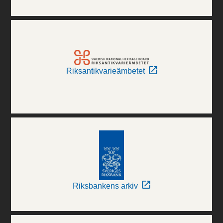
Riksantikvarieämbetet
Riksbankens arkiv