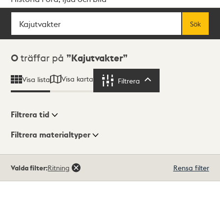
Sök
Fritextsök
Sök
Sökresultat
0
träffar på
Kajutvakter
Visa karta
Visa lista
Filtrera
Filtrera
Filtrera tid
Filtrera materialtyper
Visningsläge
Totalt
Valda filter:
Ritning
Rensa filter
0
träffar
Lista
Karta