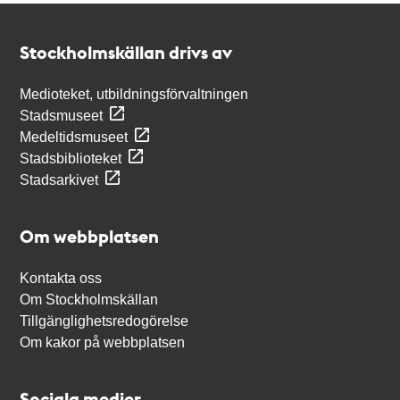
Kontakt
Stockholmskällan
Stockholmskällan drivs av
Medioteket, utbildningsförvaltningen
Stadsmuseet
Medeltidsmuseet
Stadsbiblioteket
Stadsarkivet
Om webbplatsen
Kontakta oss
Om Stockholmskällan
Tillgänglighetsredogörelse
Om kakor på webbplatsen
Sociala medier