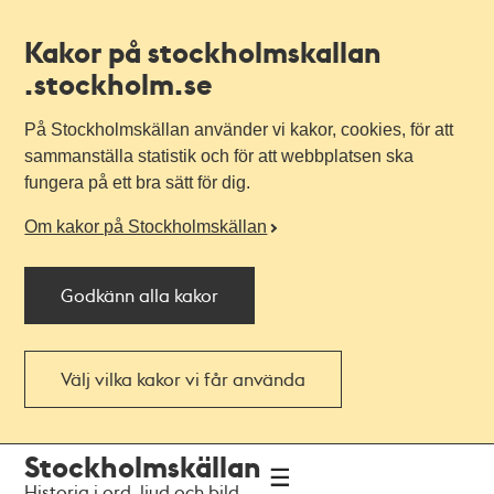
Kakor på stockholmskallan
.stockholm.se
På Stockholmskällan använder vi kakor, cookies, för att
sammanställa statistik och för att webbplatsen ska
fungera på ett bra sätt för dig.
Om kakor på Stockholmskällan
Godkänn alla kakor
Välj vilka kakor vi får använda
Till
Till
Stockholmskällan
navigationen
huvudinnehållet
Historia i ord, ljud och bild