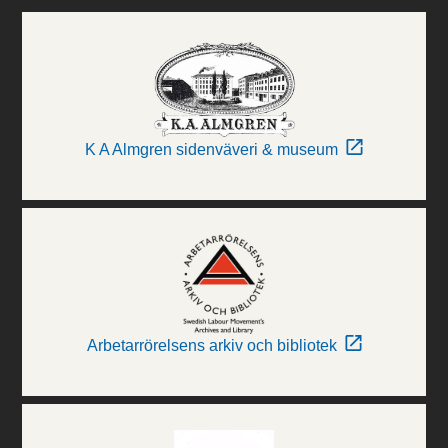
K A Almgren sidenväveri & museum
Arbetarrörelsens arkiv och bibliotek