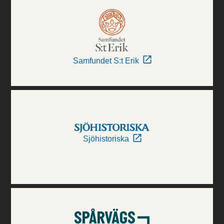
Samfundet S:t Erik
Sjöhistoriska