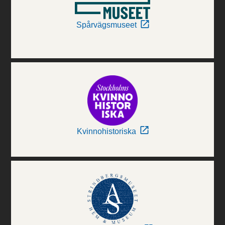
Spårvägsmuseet
Kvinnohistoriska