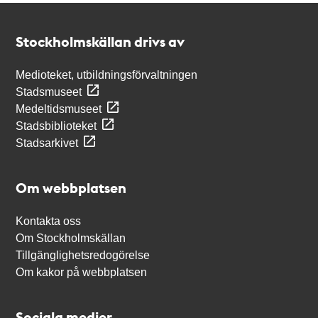
Kontakt
Stockholmskällan
Stockholmskällan drivs av
Medioteket, utbildningsförvaltningen
Stadsmuseet
Medeltidsmuseet
Stadsbiblioteket
Stadsarkivet
Om webbplatsen
Kontakta oss
Om Stockholmskällan
Tillgänglighetsredogörelse
Om kakor på webbplatsen
Sociala medier