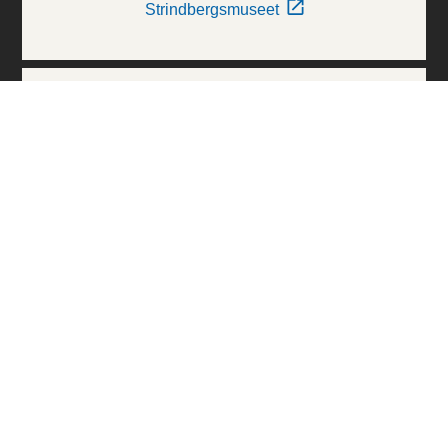
Strindbergsmuseet
Thielska Galleriet
Världskulturmuseerna