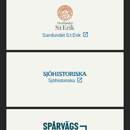
Samfundet S:t Erik
Sjöhistoriska