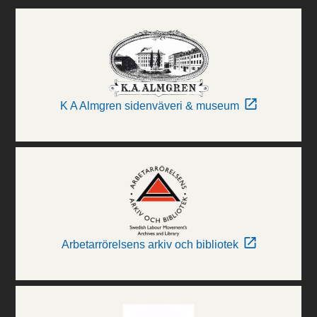
K A Almgren sidenväveri & museum
Arbetarrörelsens arkiv och bibliotek