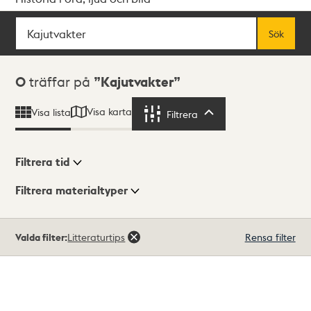
Sök
Fritextsök
Sök
Sökresultat
0
träffar på
Kajutvakter
Visa karta
Visa lista
Filtrera
Filtrera
Filtrera tid
Filtrera materialtyper
Visningsläge
Totalt
Valda filter:
Litteraturtips
Rensa filter
0
träffar
Lista
Karta