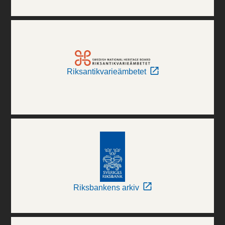
Riksantikvarieämbetet
Riksbankens arkiv