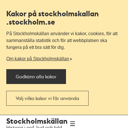
Kakor på stockholmskallan
.stockholm.se
På Stockholmskällan använder vi kakor, cookies, för att
sammanställa statistik och för att webbplatsen ska
fungera på ett bra sätt för dig.
Om kakor på Stockholmskällan
Godkänn alla kakor
Välj vilka kakor vi får använda
Till
Till
Stockholmskällan
navigationen
huvudinnehållet
Historia i ord, ljud och bild