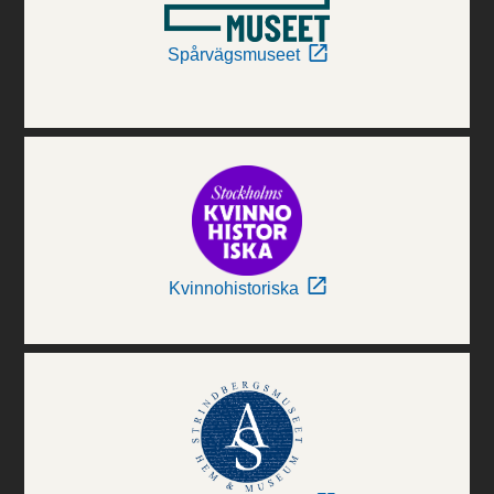
Spårvägsmuseet
Kvinnohistoriska