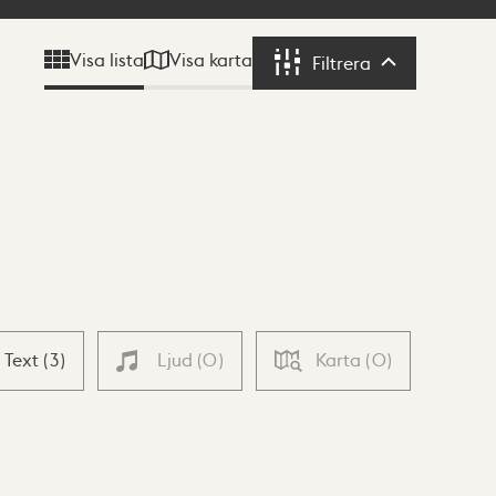
Visa karta
Visa lista
Filtrera
Filtrera
Text
(
3
)
Ljud
(
0
)
Karta
(
0
)