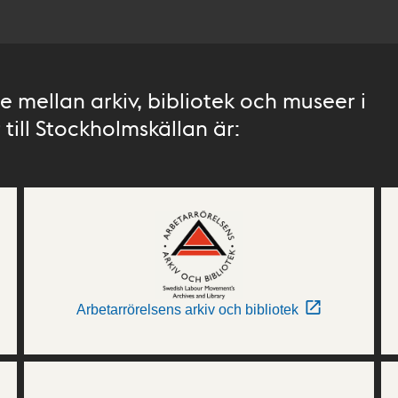
 mellan arkiv, bibliotek och museer i
till Stockholmskällan är:
Arbetarrörelsens arkiv och bibliotek