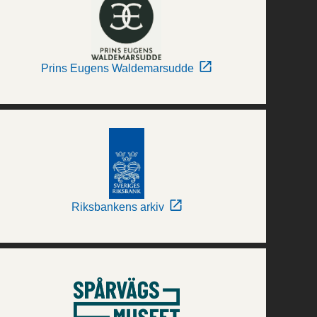
Prins Eugens Waldemarsudde
Riksbankens arkiv