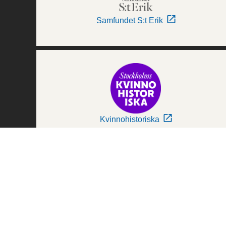
Samfundet S:t Erik
Kvinnohistoriska
Världskulturmuseerna