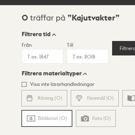
0
Kajutvakter
träffar på
Sökresultat
Filtrera tid
Från
Till
Visningsläge
Filtrer
Filtrera materialtyper
Lista
Karta
Visa inte lärarhandledningar
Ritning
(
0
)
Föremål
(
0
)
Bildkonst
(
0
)
Foto
(
0
)