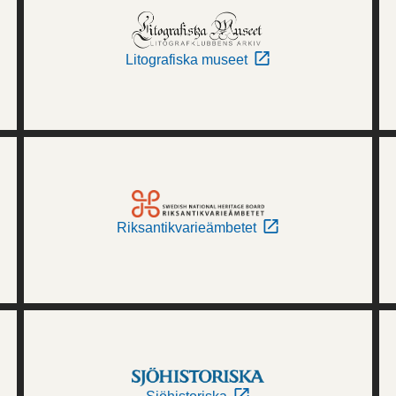
Litografiska museet
Riksantikvarieämbetet