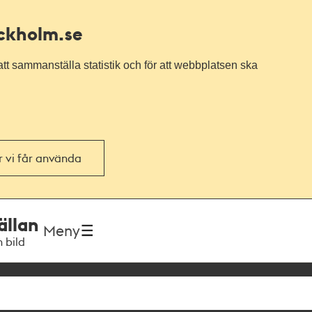
ockholm.se
tt sammanställa statistik och för att webbplatsen ska
or vi får använda
ällan
Meny
h bild