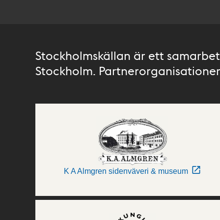
Stockholmskällan är ett samarbete
Stockholm. Partnerorganisationer 
K A Almgren sidenväveri & museum