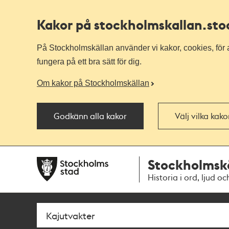
Kakor på stockholmskallan
.st
På Stockholmskällan använder vi kakor, cookies, för a
fungera på ett bra sätt för dig.
Om kakor på Stockholmskällan
Godkänn alla kakor
Välj vilka kak
Till
Till
Stockholmsk
navigationen
huvudinnehållet
Historia i ord, ljud oc
Sök
Fritextsök