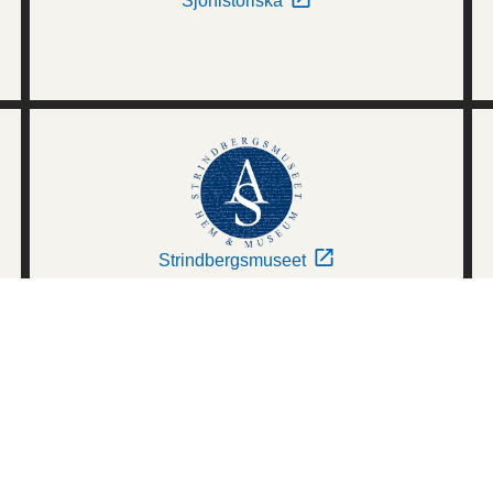
Sjöhistoriska
Strindbergsmuseet