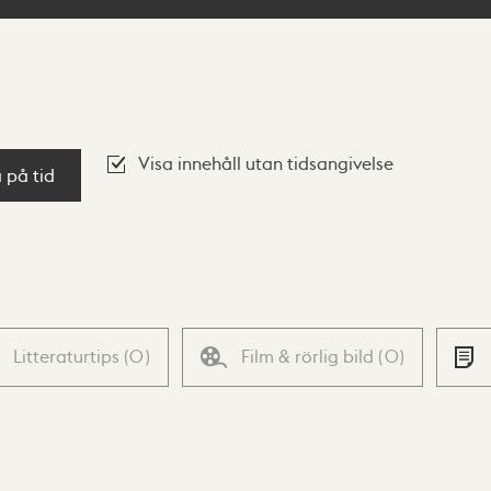
Visa innehåll utan tidsangivelse
a på tid
Litteraturtips
(
0
)
Film & rörlig bild
(
0
)