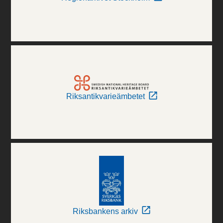
Riksantikvarieämbetet
Riksbankens arkiv