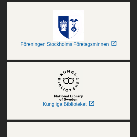
Föreningen Stockholms Företagsminnen
Kungliga Biblioteket