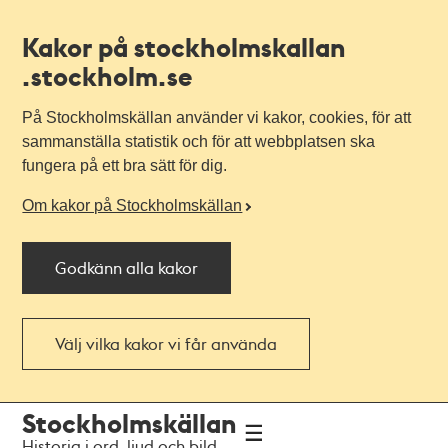
Kakor på stockholmskallan
.stockholm.se
På Stockholmskällan använder vi kakor, cookies, för att
sammanställa statistik och för att webbplatsen ska
fungera på ett bra sätt för dig.
Om kakor på Stockholmskällan
Godkänn alla kakor
Välj vilka kakor vi får använda
Till
Till
Stockholmskällan
navigationen
huvudinnehållet
Historia i ord, ljud och bild