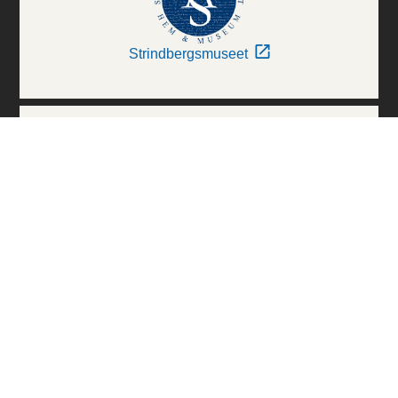
Strindbergsmuseet
Thielska Galleriet
Världskulturmuseerna