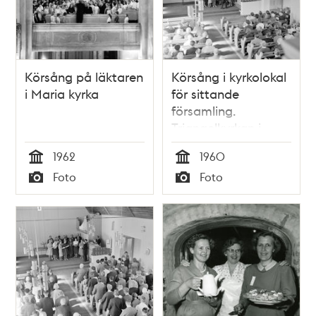
Körsång på läktaren
Körsång i kyrkolokal
i Maria kyrka
för sittande
församling.
Triangelkyrkan i
Enskede
1962
1960
Tid
Tid
Foto
Foto
Typ
Typ