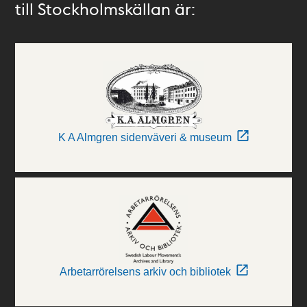
till Stockholmskällan är:
K A Almgren sidenväveri & museum
Arbetarrörelsens arkiv och bibliotek