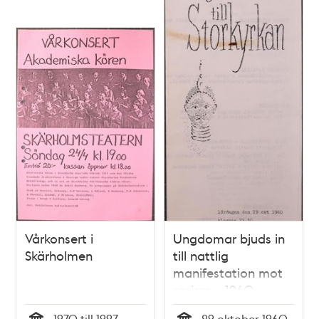
Vårkonsert i
Ungdomar bjuds in
Skärholmen
till nattlig
manifestation mot
rasism – 1960
1970 till 1997
29 oktober 1960