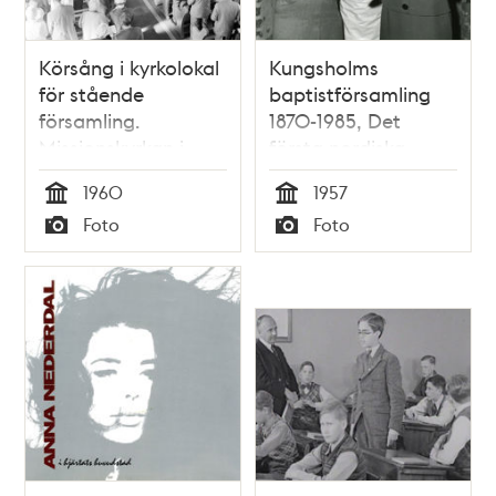
Körsång i kyrkolokal
Kungsholms
för stående
baptistförsamling
församling.
1870-1985, Det
Missionskyrkan i
första nordiska
Enskede
sångartinget,
1960
1957
påsken 1957
Tid
Tid
Foto
Foto
Typ
Typ