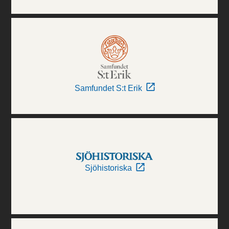
Samfundet S:t Erik
Sjöhistoriska