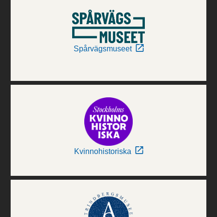
Spårvägsmuseet
Kvinnohistoriska