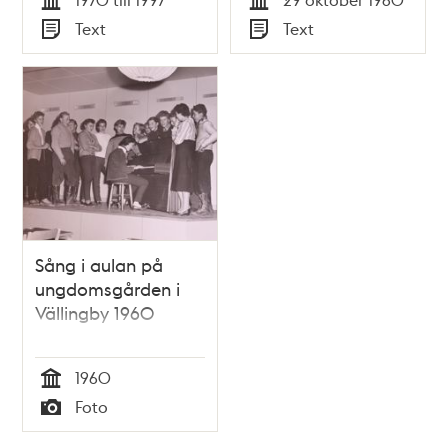
Tid
Tid
Text
Text
Typ
Typ
Sång i aulan på
ungdomsgården i
Vällingby 1960
1960
Tid
Foto
Typ