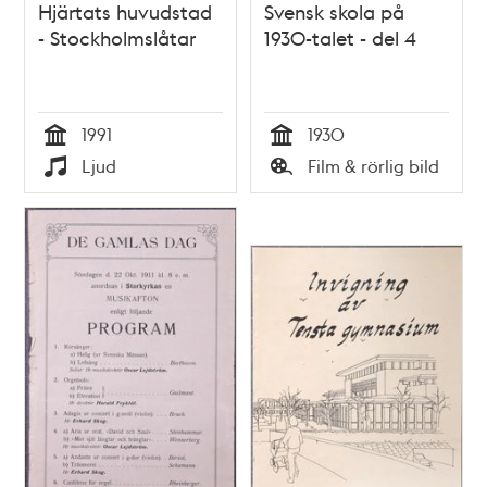
Hjärtats huvudstad
Svensk skola på
- Stockholmslåtar
1930-talet - del 4
1991
1930
Tid
Tid
Ljud
Film & rörlig bild
Typ
Typ