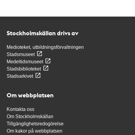
Kontakt
Stockholmskällan
Stockholmskällan drivs av
Medioteket, utbildningsförvaltningen
Stadsmuseet
Medeltidsmuseet
Stadsbiblioteket
Stadsarkivet
Om webbplatsen
Kontakta oss
Om Stockholmskällan
Tillgänglighetsredogörelse
Om kakor på webbplatsen