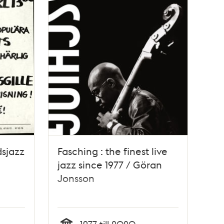
dsjazz
Fasching : the finest live
jazz since 1977 / Göran
Jonsson
1977 till 2020