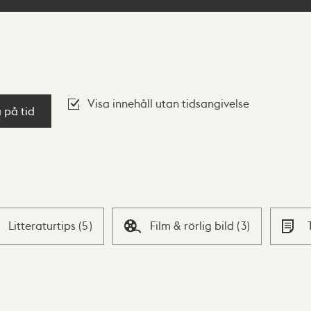
Visa innehåll utan tidsangivelse
a på tid
Litteraturtips
(
5
)
Film & rörlig bild
(
3
)