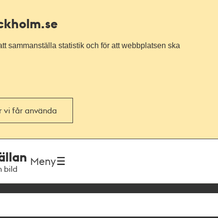
ockholm.se
tt sammanställa statistik och för att webbplatsen ska
or vi får använda
ällan
Meny
h bild