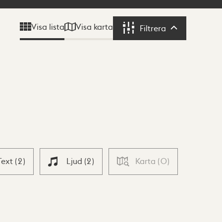
Visa karta
Visa lista
Filtrera
Filtrera
Text
(
2
)
Ljud
(
2
)
Karta
(
0
)