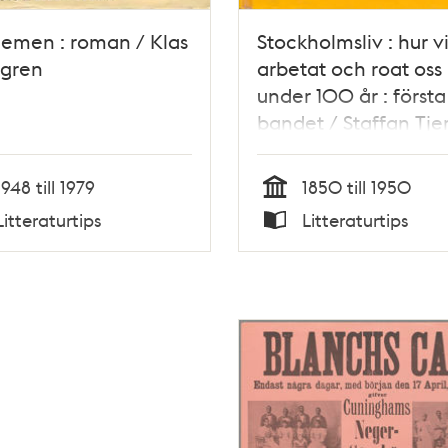
emen : roman / Klas
Stockholmsliv : hur vi
rgren
arbetat och roat oss
under 100 år : första
bandet / Staffan Tje
1948 till 1979
1850 till 1950
Tid
Litteraturtips
Litteraturtips
Typ