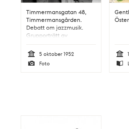
Timmermansgatan 48,
Gentl
Timmermansgården.
Öste
Debatt om jazzmusik.
Grupporträtt av
debattörerna Sven
Wilson, Karl-Erik Lindgren,
5 oktober 1952
Moses Pergament och
Tid
Tid
Foto
Julius Jacobsen
Typ
Typ