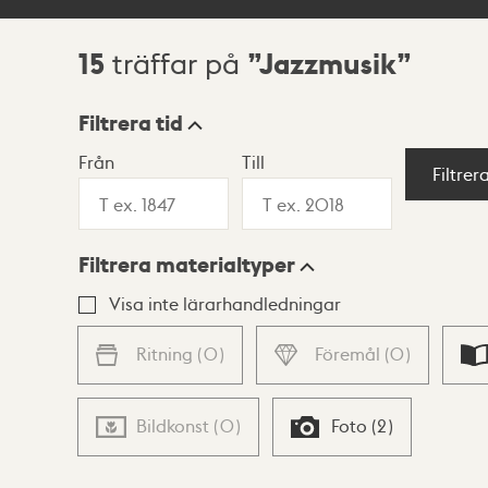
15
Jazzmusik
träffar på
Sökresultat
Filtrera tid
Från
Till
Visningsläge
Filtrer
Filtrera materialtyper
Lista
Karta
Visa inte lärarhandledningar
Ritning
(
0
)
Föremål
(
0
)
Bildkonst
(
0
)
Foto
(
2
)