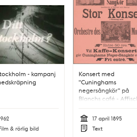
Stockholm - kampanj
Konsert med
nedskräpning
"Cuninghams
negersångkör" på
Blanchs café - Affisc
1962
17 april 1895
Tid
Film & rörlig bild
Text
Typ