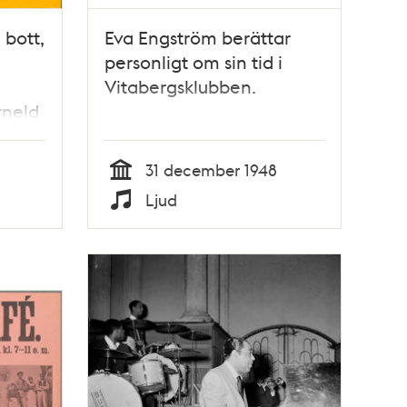
 bott,
Eva Engström berättar
personligt om sin tid i
Vitabergsklubben.
rneld
31 december 1948
Tid
Ljud
Typ