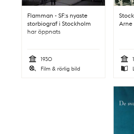
Flamman - SF:s nyaste
Stock
storbiograf i Stockholm
Arne
har öppnats
1930
Tid
Tid
Film & rörlig bild
Typ
Typ