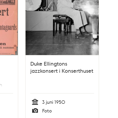
Duke Ellingtons
jazzkonsert i Konserthuset
h
3 juni 1950
Tid
Foto
Typ