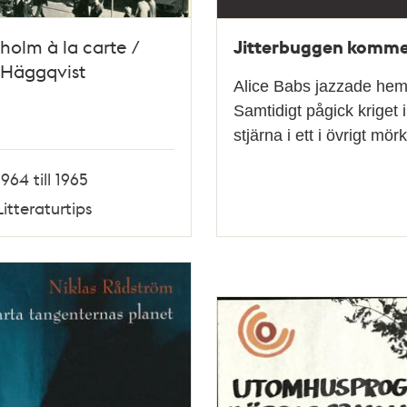
Jitterbuggen kommer 
holm à la carte /
 Häggqvist
Alice Babs jazzade hem 
Samtidigt pågick kriget 
stjärna i ett i övrigt mö
1964 till 1965
Litteraturtips