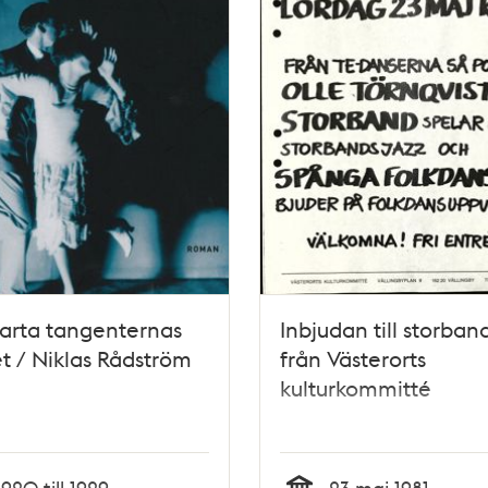
arta tangenternas
Inbjudan till storban
t / Niklas Rådström
från Västerorts
kulturkommitté
1920 till 1929
23 maj 1981