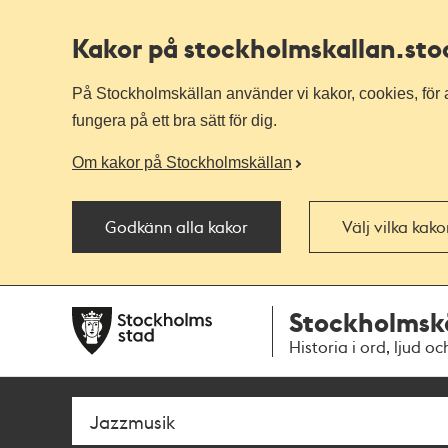
Kakor på stockholmskallan
.st
På Stockholmskällan använder vi kakor, cookies, för a
fungera på ett bra sätt för dig.
Om kakor på Stockholmskällan
Godkänn alla kakor
Välj vilka kak
Till
Till
Stockholmsk
navigationen
huvudinnehållet
Historia i ord, ljud oc
Sök
Fritextsök