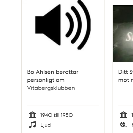
Bo Ahlsén berättar
Ditt 
personligt om
mot 
Vitabergsklubben
1940 till 1950
Tid
Tid
Ljud
Typ
Typ