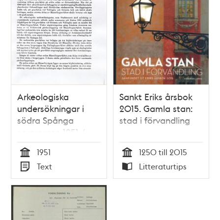
Arkeologiska
Sankt Eriks årsbok
undersökningar i
2015. Gamla stan:
södra Spånga
stad i förvandling
sommaren 1951 /
Margareta
1951
1250 till 2015
Biörnstad
Tid
Tid
Text
Litteraturtips
Typ
Typ