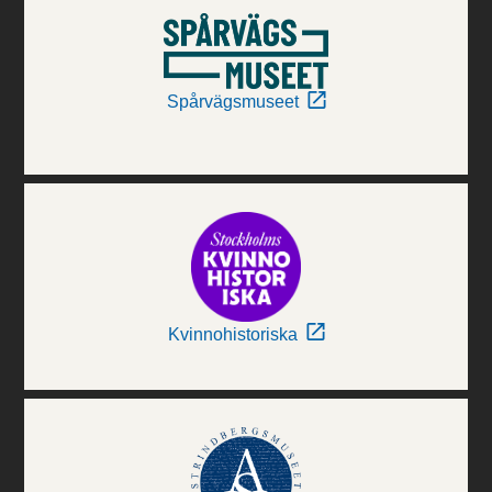
Spårvägsmuseet
Kvinnohistoriska