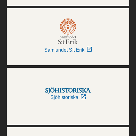
Samfundet S:t Erik
Sjöhistoriska