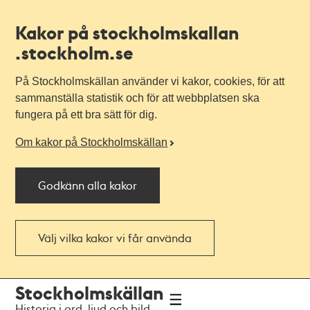
Kakor på stockholmskallan
.stockholm.se
På Stockholmskällan använder vi kakor, cookies, för att
sammanställa statistik och för att webbplatsen ska
fungera på ett bra sätt för dig.
Om kakor på Stockholmskällan
Godkänn alla kakor
Välj vilka kakor vi får använda
Till
Till
Stockholmskällan
navigationen
huvudinnehållet
Historia i ord, ljud och bild