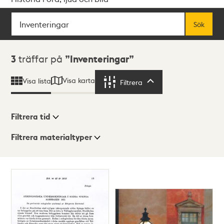
Sök
Fritextsök
Sök
Sökresultat
3
träffar på
Inventeringar
Visa karta
Visa lista
Filtrera
Filtrera
Filtrera tid
Filtrera materialtyper
Visningsläge
Totalt
3
träffar
Lista
Karta