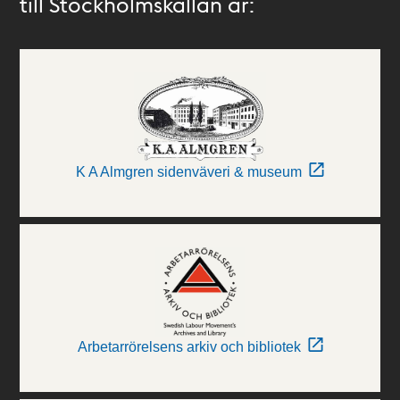
till Stockholmskällan är:
K A Almgren sidenväveri & museum
Arbetarrörelsens arkiv och bibliotek