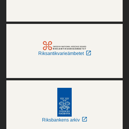
Riksantikvarieämbetet
Riksbankens arkiv