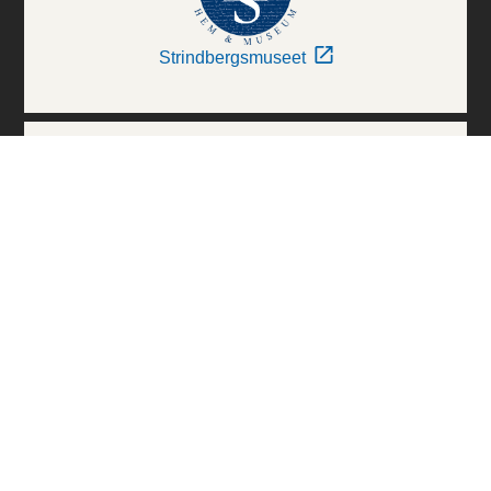
Strindbergsmuseet
Thielska Galleriet
Världskulturmuseerna