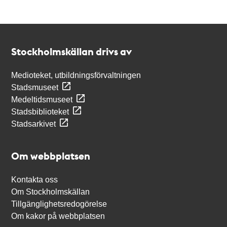
Kontakt
Stockholmskällan
Stockholmskällan drivs av
Medioteket, utbildningsförvaltningen
Stadsmuseet
Medeltidsmuseet
Stadsbiblioteket
Stadsarkivet
Om webbplatsen
Kontakta oss
Om Stockholmskällan
Tillgänglighetsredogörelse
Om kakor på webbplatsen