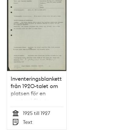
Inventeringsblankett
från 1920-talet om
platsen för en
runsten i Skesta,
Spånga.
1925 till 1927
Tid
Text
Typ