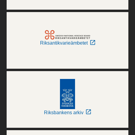
Riksantikvarieämbetet
Riksbankens arkiv