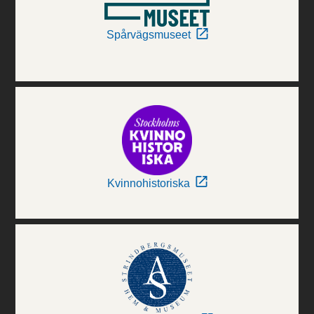
Spårvägsmuseet
Kvinnohistoriska