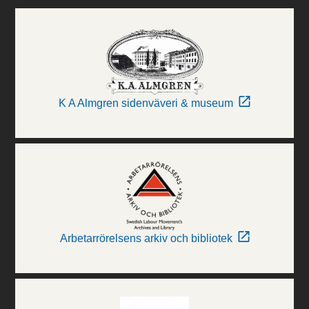
K A Almgren sidenväveri & museum
Arbetarrörelsens arkiv och bibliotek