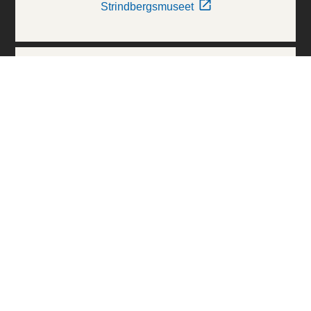
Strindbergsmuseet
Thielska Galleriet
Världskulturmuseerna