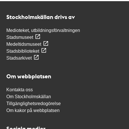
Kontakt
Stockholmskällan
Stockholmskällan drivs av
Medioteket, utbildningsförvaltningen
Stadsmuseet
Medeltidsmuseet
Stadsbiblioteket
Stadsarkivet
Om webbplatsen
Kontakta oss
Om Stockholmskällan
Tillgänglighetsredogörelse
Om kakor på webbplatsen
Sociala medier