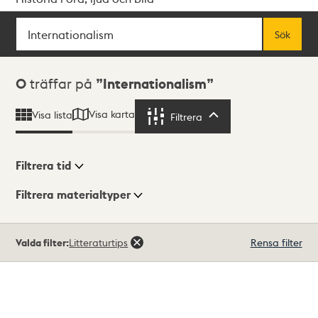
Sök
Fritextsök
Sök
Sökresultat
0
träffar på
Internationalism
Visa karta
Visa lista
Filtrera
Filtrera
Filtrera tid
Filtrera materialtyper
Visningsläge
Totalt
Valda filter:
Litteraturtips
Rensa filter
0
träffar
Lista
Karta