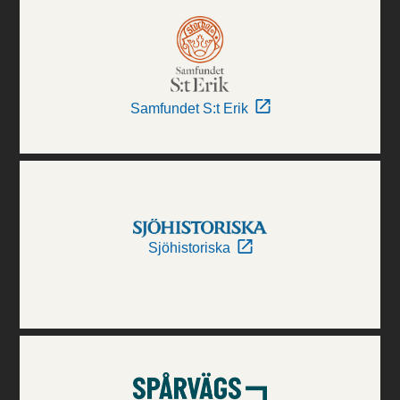
Samfundet S:t Erik
Sjöhistoriska