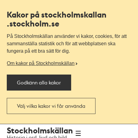
Kakor på stockholmskallan
.stockholm.se
På Stockholmskällan använder vi kakor, cookies, för att
sammanställa statistik och för att webbplatsen ska
fungera på ett bra sätt för dig.
Om kakor på Stockholmskällan
Godkänn alla kakor
Välj vilka kakor vi får använda
Till
Till
Stockholmskällan
navigationen
huvudinnehållet
Historia i ord, ljud och bild