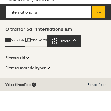
Sök
Fritextsök
Sök
Sökresultat
0
träffar på
Internationalism
Visa karta
Visa lista
Filtrera
Filtrera
Filtrera tid
Filtrera materialtyper
Visningsläge
Totalt
Valda filter:
Foto
Rensa filter
0
träffar
Lista
Karta