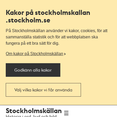
Kakor på stockholmskallan
.stockholm.se
På Stockholmskällan använder vi kakor, cookies, för att
sammanställa statistik och för att webbplatsen ska
fungera på ett bra sätt för dig.
Om kakor på Stockholmskällan
Godkänn alla kakor
Välj vilka kakor vi får använda
Till
Till
Stockholmskällan
navigationen
huvudinnehållet
Historia i ord, ljud och bild