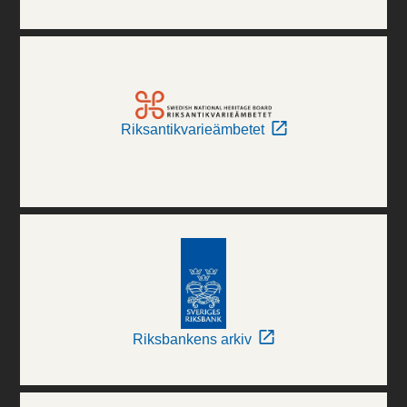
Riksantikvarieämbetet
Riksbankens arkiv