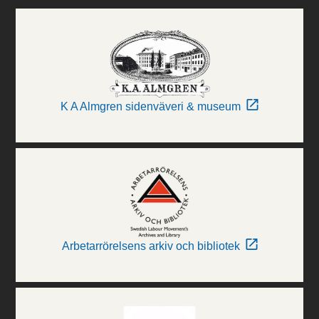
K A Almgren sidenväveri & museum
Arbetarrörelsens arkiv och bibliotek