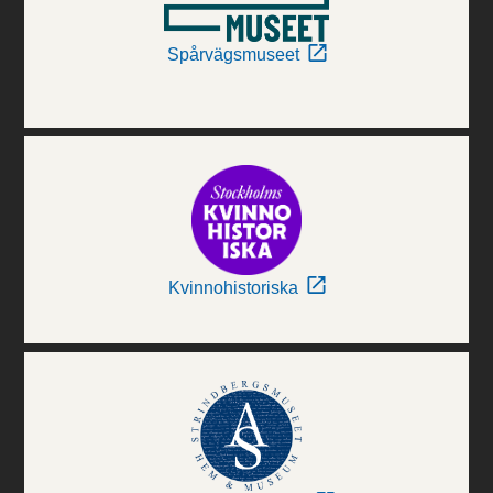
Spårvägsmuseet
Kvinnohistoriska