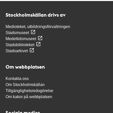
Kontakt
Stockholmskällan
Stockholmskällan drivs av
Medioteket, utbildningsförvaltningen
Stadsmuseet
Medeltidsmuseet
Stadsbiblioteket
Stadsarkivet
Om webbplatsen
Kontakta oss
Om Stockholmskällan
Tillgänglighetsredogörelse
Om kakor på webbplatsen
Sociala medier