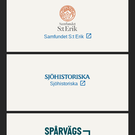
Samfundet S:t Erik
Sjöhistoriska