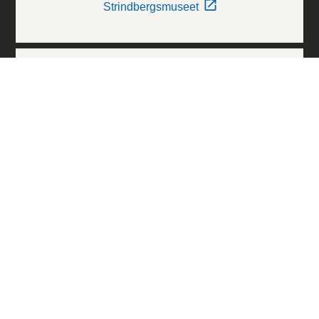
Strindbergsmuseet
Thielska Galleriet
Världskulturmuseerna