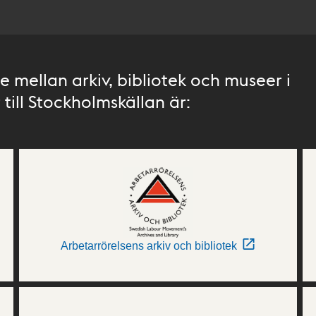
 mellan arkiv, bibliotek och museer i
till Stockholmskällan är:
Arbetarrörelsens arkiv och bibliotek