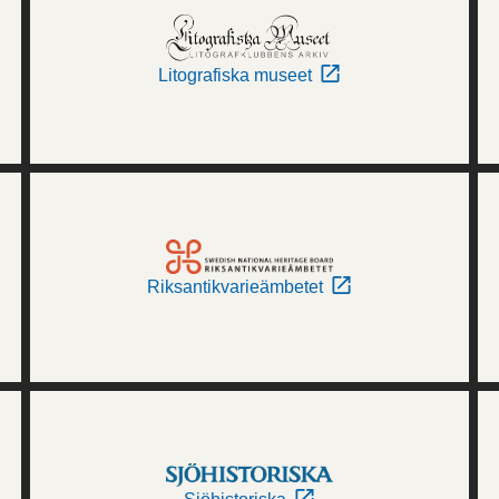
Litografiska museet
Riksantikvarieämbetet