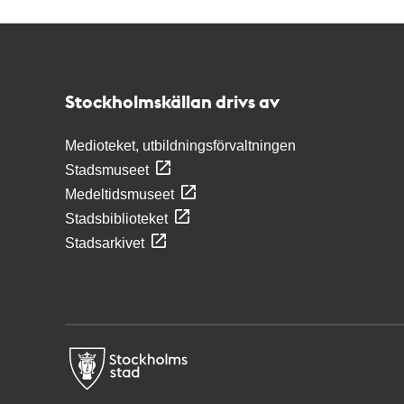
Kontakt
Stockholmskällan
Stockholmskällan drivs av
Medioteket, utbildningsförvaltningen
Stadsmuseet
Medeltidsmuseet
Stadsbiblioteket
Stadsarkivet