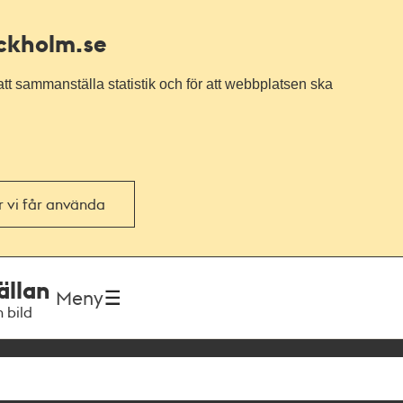
ockholm.se
tt sammanställa statistik och för att webbplatsen ska
or vi får använda
ällan
Meny
h bild