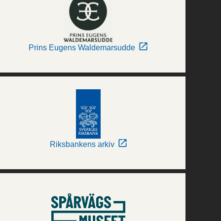
Prins Eugens Waldemarsudde
Riksbankens arkiv