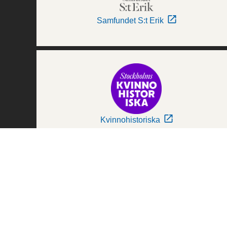
Samfundet S:t Erik
Kvinnohistoriska
Världskulturmuseerna