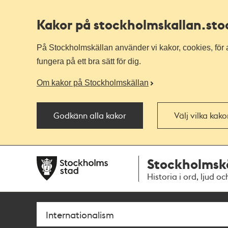
Kakor på stockholmskallan
.st
På Stockholmskällan använder vi kakor, cookies, för a
fungera på ett bra sätt för dig.
Om kakor på Stockholmskällan
Godkänn alla kakor
Välj vilka kak
Till
Till
Stockholmsk
navigationen
huvudinnehållet
Historia i ord, ljud oc
Sök
Fritextsök