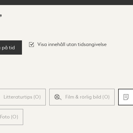
Visa innehåll utan tidsangivelse
a på tid
Litteraturtips
(
0
)
Film & rörlig bild
(
0
)
Foto
(
0
)