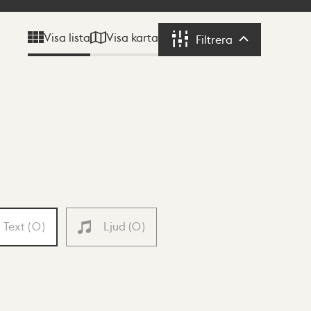
Visa karta
Visa lista
Filtrera
Filtrera
Text
(
0
)
Ljud
(
0
)