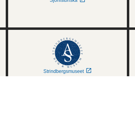
Sjöhistoriska
Strindbergsmuseet