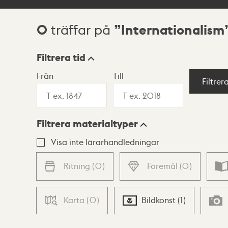
0
Internationalism
träffar på
Sökresultat
Filtrera tid
Från
Till
Visningsläge
Filtrer
Filtrera materialtyper
Lista
Karta
Visa inte lärarhandledningar
Ritning
(
0
)
Föremål
(
0
)
Karta
(
0
)
Bildkonst
(
1
)