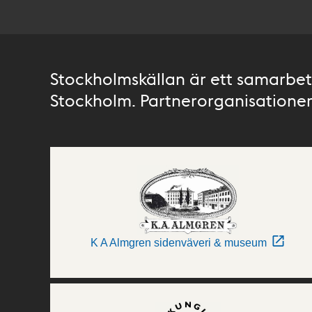
Stockholmskällan är ett samarbete
Stockholm. Partnerorganisationer 
K A Almgren sidenväveri & museum