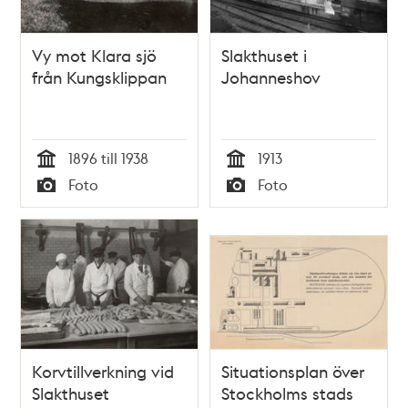
Vy mot Klara sjö
Slakthuset i
från Kungsklippan
Johanneshov
1896 till 1938
1913
Tid
Tid
Foto
Foto
Typ
Typ
Korvtillverkning vid
Situationsplan över
Slakthuset
Stockholms stads