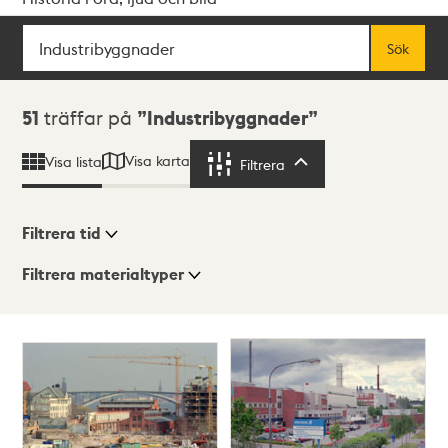
Sök
Fritextsök
Sök
Sökresultat
51
träffar på
Industribyggnader
Visa karta
Visa lista
Filtrera
Filtrera
Filtrera tid
Filtrera materialtyper
Visningsläge
Totalt
51
träffar
Lista
Karta