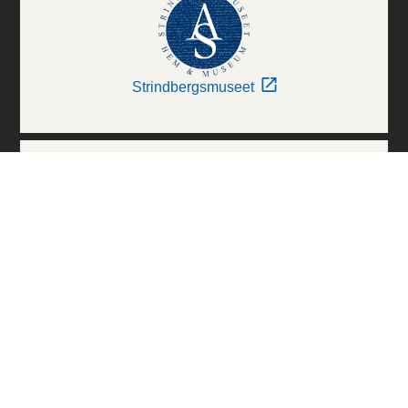
Strindbergsmuseet
Thielska Galleriet