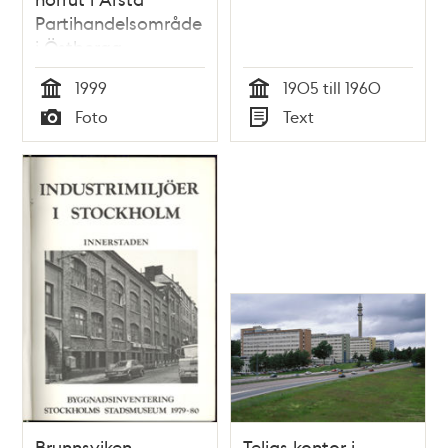
Partihandelsområde
i Östberga
1999
1905 till 1960
Tid
Tid
Foto
Text
Typ
Typ
Brunnsviken
Telias kontor i