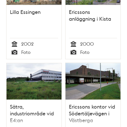
Lilla Essingen
Ericssons
anläggning i Kista
2002
2000
Tid
Tid
Foto
Foto
Typ
Typ
Sätra,
Ericssons kontor vid
industriområde vid
Södertäljevägen i
E4:an
Västberga