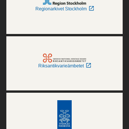
Regionarkivet Stockholm
Riksantikvarieämbetet