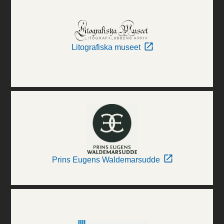
Litografiska museet
Prins Eugens Waldemarsudde