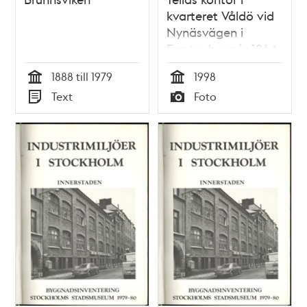
kvarteret Våldö vid
Nynäsvägen i
Farsta, byggår 1964
1888 till 1979
1998
Tid
Tid
Text
Foto
Typ
Typ