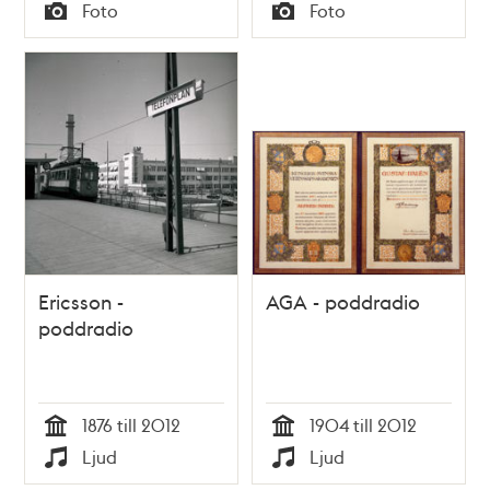
Tid
Tid
Foto
Foto
Typ
Typ
Ericsson -
AGA - poddradio
poddradio
1876 till 2012
1904 till 2012
Tid
Tid
Ljud
Ljud
Typ
Typ