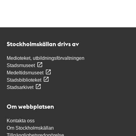
Kontakt
Stockholmskällan
Stockholmskällan drivs av
Medioteket, utbildningsförvaltningen
Stadsmuseet
Medeltidsmuseet
Stadsbiblioteket
Stadsarkivet
Om webbplatsen
Kontakta oss
Om Stockholmskällan
Tillgänglighetsredogörelse