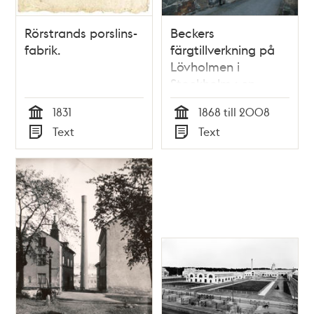
Rörstrands porslins-
Beckers
fabrik.
färgtillverkning på
Lövholmen i
Stockholm : en
industrihistorisk
1831
1868 till 2008
undersökning / Leif
Tid
Tid
Text
Text
Bivegård, Jonas
Typ
Typ
Vikström