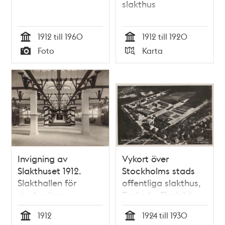
slakthus
1912 till 1960
1912 till 1920
Tid
Tid
Foto
Karta
Typ
Typ
Invigning av
Vykort över
Slakthuset 1912.
Stockholms stads
Slakthallen för
offentliga slakthus,
storboskap
Enskede. Flygbild.
dekorerad för
1912
1924 till 1930
invigning