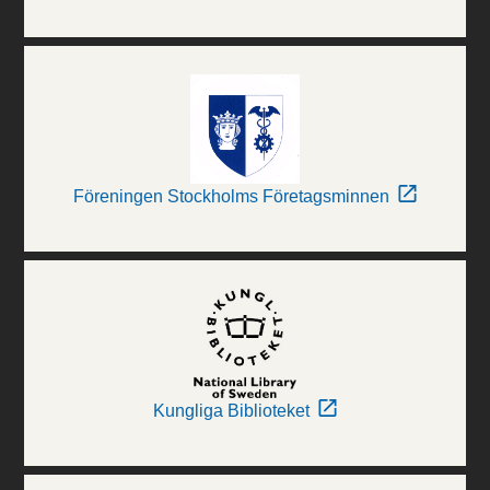
Föreningen Stockholms Företagsminnen
Kungliga Biblioteket