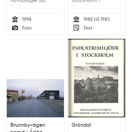
Torshamnsgatan i
Stockholms
Kista
stadsmuseum
1998
1982 till 1983
Tid
Tid
Foto
Text
Typ
Typ
Brunnbyvägen
Gröndal
norrut i Årsta