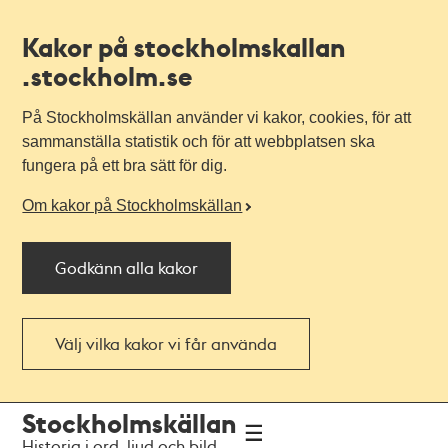
Kakor på stockholmskallan
.stockholm.se
På Stockholmskällan använder vi kakor, cookies, för att
sammanställa statistik och för att webbplatsen ska
fungera på ett bra sätt för dig.
Om kakor på Stockholmskällan
Godkänn alla kakor
Välj vilka kakor vi får använda
Till
Till
Stockholmskällan
navigationen
huvudinnehållet
Historia i ord, ljud och bild