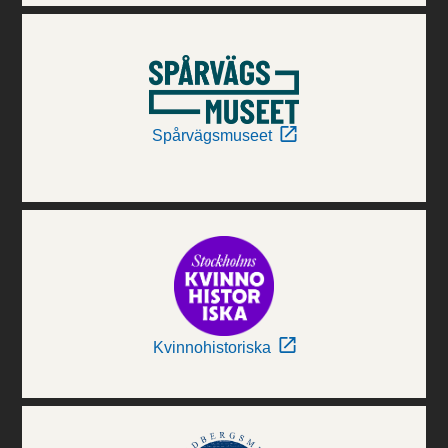
Spårvägsmuseet
Kvinnohistoriska