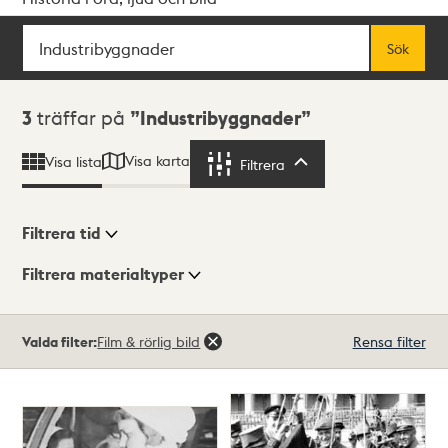
Sök
Fritextsök
Sök
Sökresultat
3
träffar på
Industribyggnader
Visa karta
Visa lista
Filtrera
Filtrera
Filtrera tid
Filtrera materialtyper
Visningsläge
Totalt
Valda filter:
Film & rörlig bild
Rensa filter
3
träffar
Lista
Karta