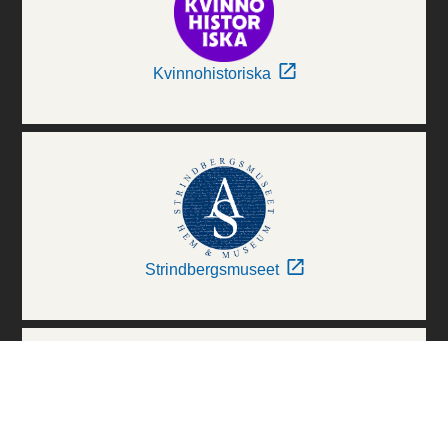
Kvinnohistoriska
Strindbergsmuseet