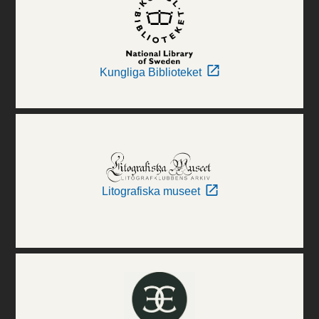
Kungliga Biblioteket
Litografiska museet