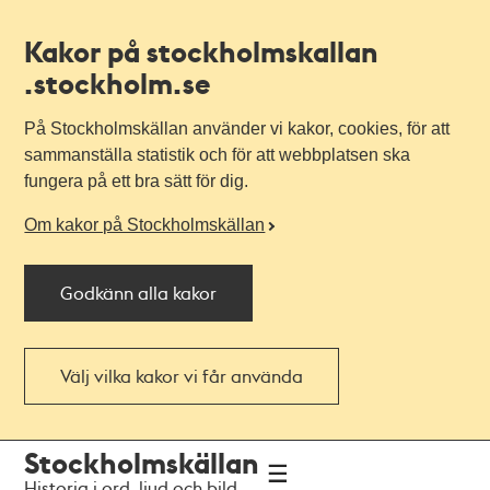
Kakor på stockholmskallan
.stockholm.se
På Stockholmskällan använder vi kakor, cookies, för att
sammanställa statistik och för att webbplatsen ska
fungera på ett bra sätt för dig.
Om kakor på Stockholmskällan
Godkänn alla kakor
Välj vilka kakor vi får använda
Till
Till
Stockholmskällan
navigationen
huvudinnehållet
Historia i ord, ljud och bild