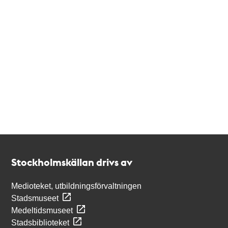
Kontakt
Stockholmskällan
Stockholmskällan drivs av
Medioteket, utbildningsförvaltningen
Stadsmuseet
Medeltidsmuseet
Stadsbiblioteket