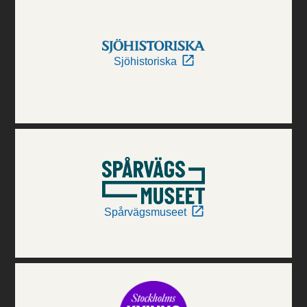
Sjöhistoriska
Spårvägsmuseet