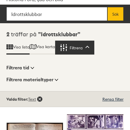
Sök
Fritextsök
Sök
Sökresultat
2
träffar på
Idrottsklubbar
Visa karta
Visa lista
Filtrera
Filtrera
Filtrera tid
Filtrera materialtyper
Visningsläge
Totalt
Valda filter:
Text
Rensa filter
2
träffar
Lista
Karta