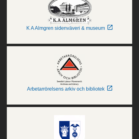
K A Almgren sidenväveri & museum
Arbetarrörelsens arkiv och bibliotek