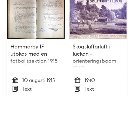
Hammarby IF
Skogsluffarluft i
utökas med en
luckan -
fotbollssektion 1915
orienteringsboom
1940
10 augusti 1915
1940
Tid
Tid
Text
Text
Typ
Typ