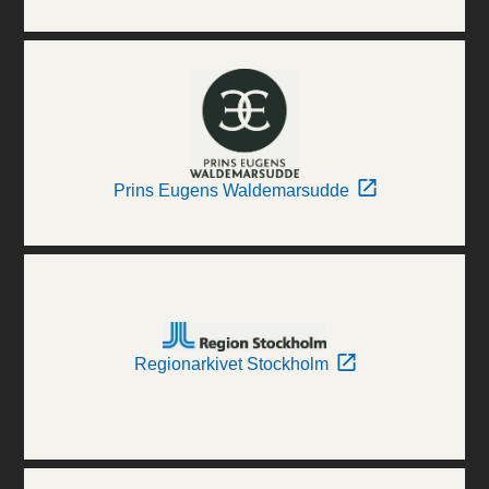
Prins Eugens Waldemarsudde
Regionarkivet Stockholm