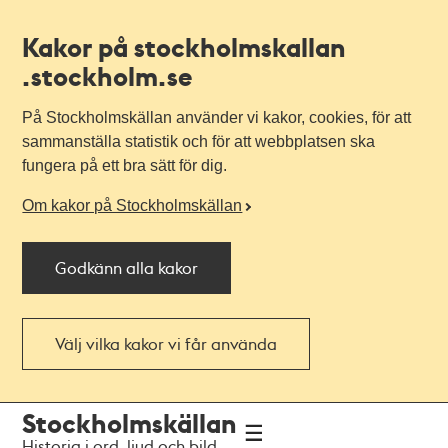
Kakor på stockholmskallan
.stockholm.se
På Stockholmskällan använder vi kakor, cookies, för att
sammanställa statistik och för att webbplatsen ska
fungera på ett bra sätt för dig.
Om kakor på Stockholmskällan
Godkänn alla kakor
Välj vilka kakor vi får använda
Till
Till
Stockholmskällan
navigationen
huvudinnehållet
Historia i ord, ljud och bild