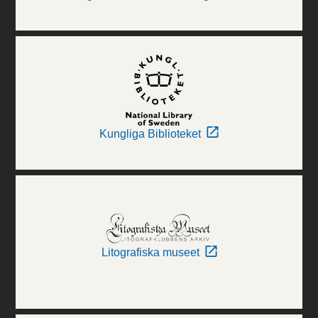
Kungliga Biblioteket
Litografiska museet