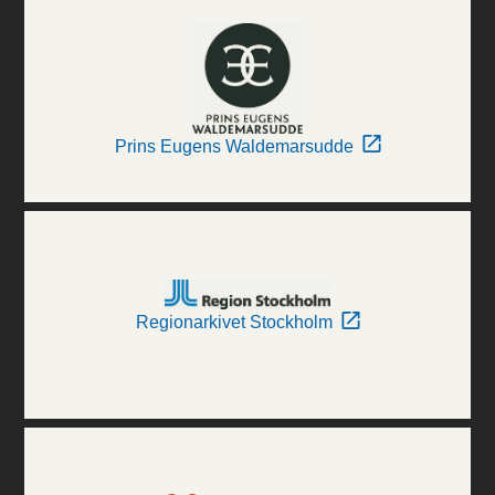
Prins Eugens Waldemarsudde
Regionarkivet Stockholm