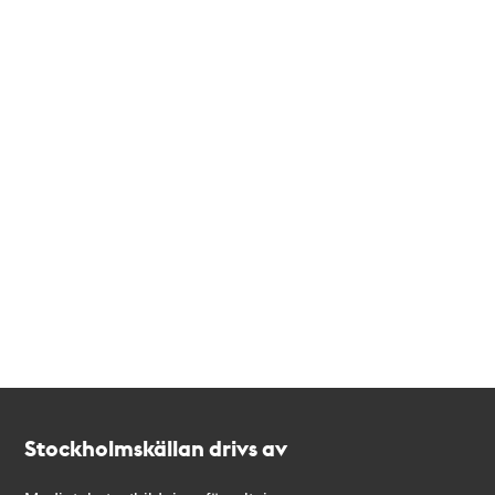
Kontakt
Stockholmskällan
Stockholmskällan drivs av