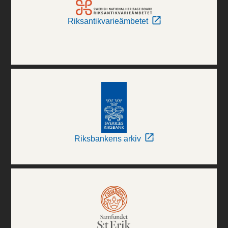
Riksantikvarieämbetet
Riksbankens arkiv