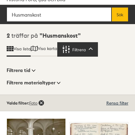
Sök
Fritextsök
Sök
Sökresultat
2
träffar på
Husmanskost
Visa karta
Visa lista
Filtrera
Filtrera
Filtrera tid
Filtrera materialtyper
Visningsläge
Totalt
Valda filter:
Foto
Rensa filter
2
träffar
Lista
Karta