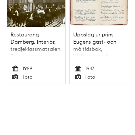
Restaurang
Uppslag ur prins
Damberg. Interiör,
Eugens gäst- och
tredjeklassmatsalen.
måltidsbok,
Folkrestaurangen
Waldemarsudde
togs över av SARA-
1929
1947
bolaget den 1
Tid
Tid
Foto
Foto
januari 1935 men
Typ
Typ
drevs tidigare av
källarmästare A G
Damberg, som
avled i slutet av
1934. Restaurangen
öppnade 1903.