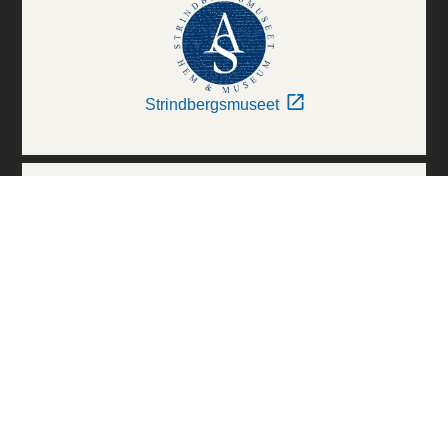
Strindbergsmuseet
Thielska Galleriet