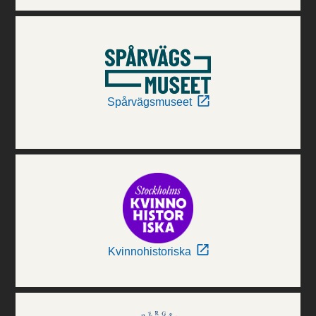
Spårvägsmuseet
Kvinnohistoriska