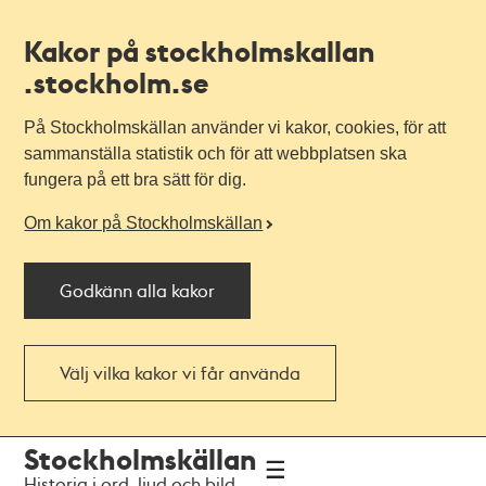
Kakor på stockholmskallan
.stockholm.se
På Stockholmskällan använder vi kakor, cookies, för att
sammanställa statistik och för att webbplatsen ska
fungera på ett bra sätt för dig.
Om kakor på Stockholmskällan
Godkänn alla kakor
Välj vilka kakor vi får använda
Till
Till
Stockholmskällan
navigationen
huvudinnehållet
Historia i ord, ljud och bild