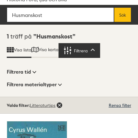
Sök
Fritextsök
Sök
Sökresultat
1
träff på
Husmanskost
Visa karta
Visa lista
Filtrera
Filtrera
Filtrera tid
Filtrera materialtyper
Visningsläge
Totalt
Valda filter:
Litteraturtips
Rensa filter
1
träffar
Lista
Karta