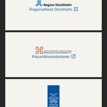
Regionarkivet Stockholm
Riksantikvarieämbetet