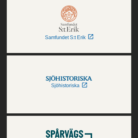
Samfundet S:t Erik
Sjöhistoriska