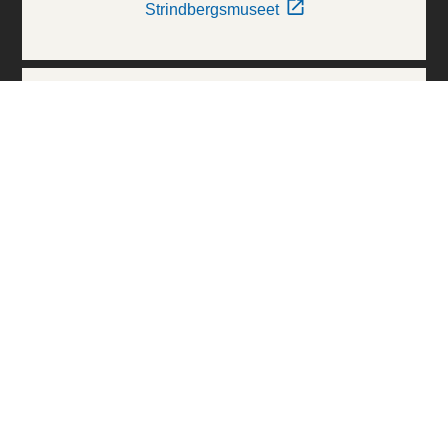
Strindbergsmuseet
Thielska Galleriet
Världskulturmuseerna