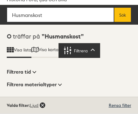
Sök
Fritextsök
Sök
Sökresultat
0
träffar på
Husmanskost
Visa karta
Visa lista
Filtrera
Filtrera
Filtrera tid
Filtrera materialtyper
Visningsläge
Totalt
Valda filter:
Ljud
Rensa filter
0
träffar
Lista
Karta