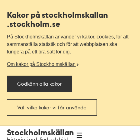
Kakor på stockholmskallan
.stockholm.se
På Stockholmskällan använder vi kakor, cookies, för att
sammanställa statistik och för att webbplatsen ska
fungera på ett bra sätt för dig.
Om kakor på Stockholmskällan
Godkänn alla kakor
Välj vilka kakor vi får använda
Till
Till
Stockholmskällan
navigationen
huvudinnehållet
Historia i ord, ljud och bild