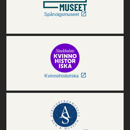
Spårvägsmuseet
Kvinnohistoriska