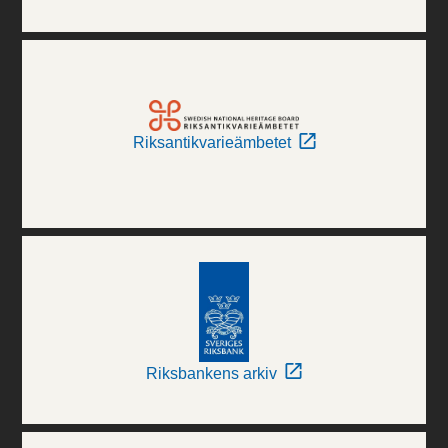
Riksantikvarieämbetet
Riksbankens arkiv