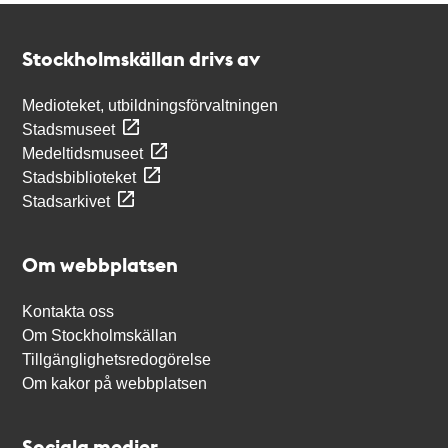
Kontakt
Stockholmskällan
Stockholmskällan drivs av
Medioteket, utbildningsförvaltningen
Stadsmuseet
Medeltidsmuseet
Stadsbiblioteket
Stadsarkivet
Om webbplatsen
Kontakta oss
Om Stockholmskällan
Tillgänglighetsredogörelse
Om kakor på webbplatsen
Sociala medier