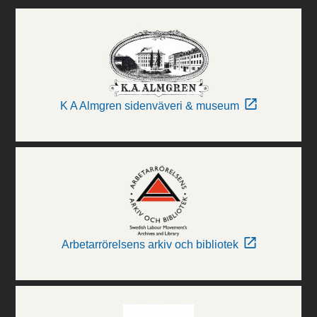
K A Almgren sidenväveri & museum
Arbetarrörelsens arkiv och bibliotek