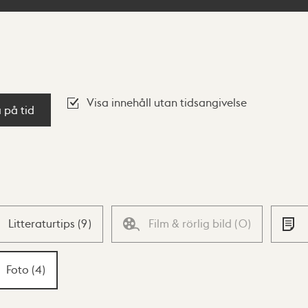
Visa innehåll utan tidsangivelse
a på tid
Litteraturtips
(
9
)
Film & rörlig bild
(
0
)
Foto
(
4
)