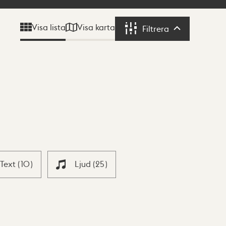
Visa karta
Visa lista
Filtrera
Filtrera
Text
(
10
)
Ljud
(
25
)