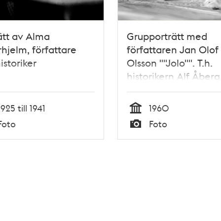
ätt av Alma
Grupporträtt med
hjelm, författare
författaren Jan Olof
istoriker
Olsson ""Jolo"". T.h.
historikern Alf Åberg
Bonniers förlag,
Sveavägen 56
1925 till 1941
1960
Tid
Foto
Foto
Typ