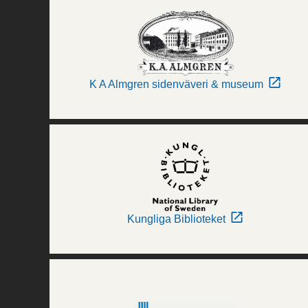
K A Almgren sidenväveri & museum
Kungliga Biblioteket