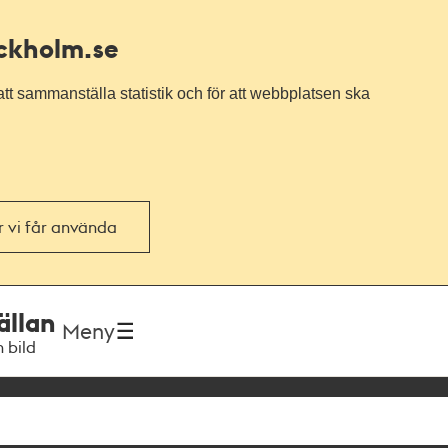
ockholm.se
tt sammanställa statistik och för att webbplatsen ska
or vi får använda
ällan
Meny
h bild