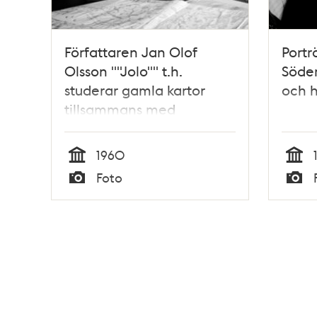
Författaren Jan Olof
Portr
Olsson ""Jolo"" t.h.
Söder
studerar gamla kartor
och h
tillsammans med
historikern Alf Åberg i
Krigsarkivet
1960
Tid
Tid
Foto
Typ
Typ