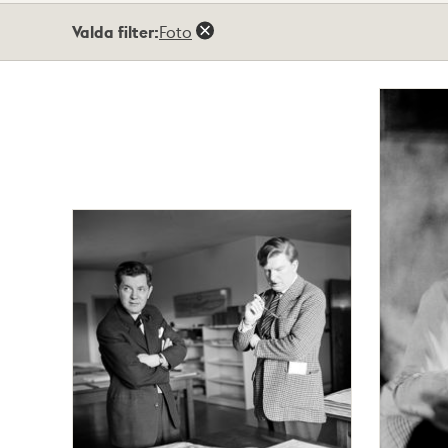
Totalt
Valda filter:
Foto
4
träffar