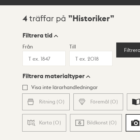
4
Historiker
träffar på
Sökresultat
Filtrera tid
Från
Till
Visningsläge
Filtrer
Filtrera materialtyper
Lista
Karta
Visa inte lärarhandledningar
Ritning
(
0
)
Föremål
(
0
)
Karta
(
0
)
Bildkonst
(
0
)