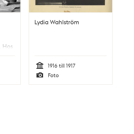
Lydia Wahlström
. Hos
1916 till 1917
Tid
Foto
Typ