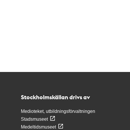
Kontakt
Stockholmskällan
Stockholmskällan drivs av
Medioteket, utbildningsförvaltningen
Stadsmuseet
Medeltidsmuseet