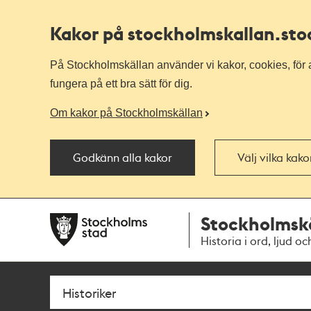
Kakor på stockholmskallan
.st
På Stockholmskällan använder vi kakor, cookies, för a
fungera på ett bra sätt för dig.
Om kakor på Stockholmskällan
Godkänn alla kakor
Välj vilka kak
Till
Till
Stockholmsk
navigationen
huvudinnehållet
Historia i ord, ljud oc
Sök
Fritextsök