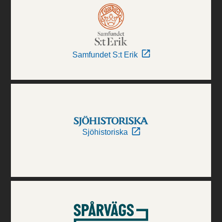
Samfundet S:t Erik
Sjöhistoriska