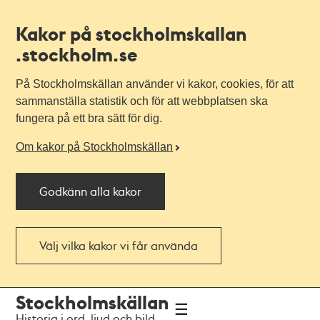
Kakor på stockholmskallan
.stockholm.se
På Stockholmskällan använder vi kakor, cookies, för att
sammanställa statistik och för att webbplatsen ska
fungera på ett bra sätt för dig.
Om kakor på Stockholmskällan
Godkänn alla kakor
Välj vilka kakor vi får använda
Till
Till
Stockholmskällan
navigationen
huvudinnehållet
Historia i ord, ljud och bild