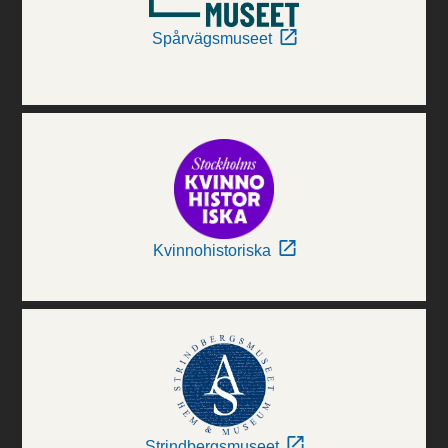
Spårvägsmuseet
Kvinnohistoriska
Strindbergsmuseet