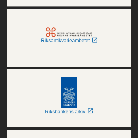
Riksantikvarieämbetet
Riksbankens arkiv