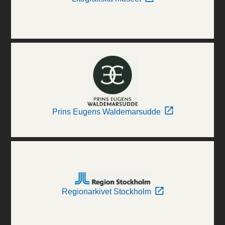
Prins Eugens Waldemarsudde
Regionarkivet Stockholm