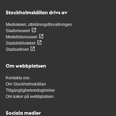
Kontakt
Stockholmskällan
Stockholmskällan drivs av
Medioteket, utbildningsförvaltningen
Stadsmuseet
Medeltidsmuseet
Stadsbiblioteket
Stadsarkivet
Om webbplatsen
Kontakta oss
Om Stockholmskällan
Tillgänglighetsredogörelse
Om kakor på webbplatsen
Sociala medier