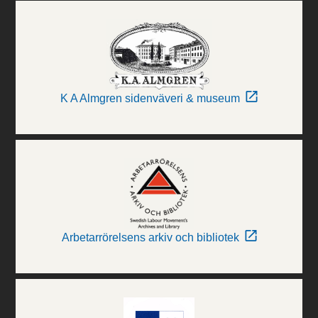
K A Almgren sidenväveri & museum
Arbetarrörelsens arkiv och bibliotek