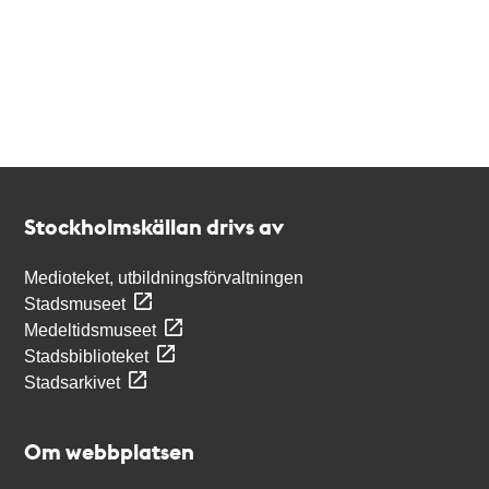
Kontakt
Stockholmskällan
Stockholmskällan drivs av
Medioteket, utbildningsförvaltningen
Stadsmuseet
Medeltidsmuseet
Stadsbiblioteket
Stadsarkivet
Om webbplatsen