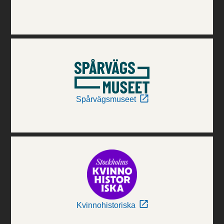
Spårvägsmuseet
Kvinnohistoriska