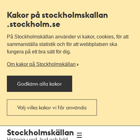
Kakor på stockholmskallan
.stockholm.se
På Stockholmskällan använder vi kakor, cookies, för att
sammanställa statistik och för att webbplatsen ska
fungera på ett bra sätt för dig.
Om kakor på Stockholmskällan
Godkänn alla kakor
Välj vilka kakor vi får använda
Till
Till
Stockholmskällan
navigationen
huvudinnehållet
Historia i ord, ljud och bild