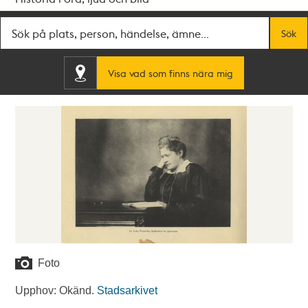
Fritextsök
Sök
Visa vad som finns nära mig
Foto
Upphov: Okänd.
Stadsarkivet