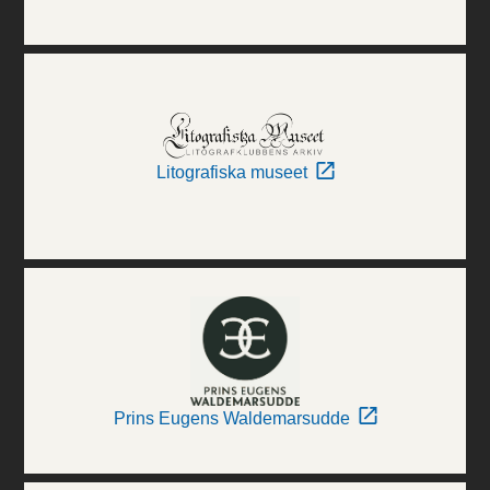
Litografiska museet
Prins Eugens Waldemarsudde