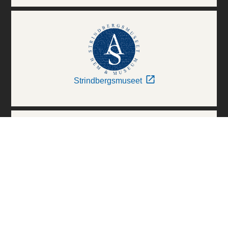
Strindbergsmuseet
Thielska Galleriet