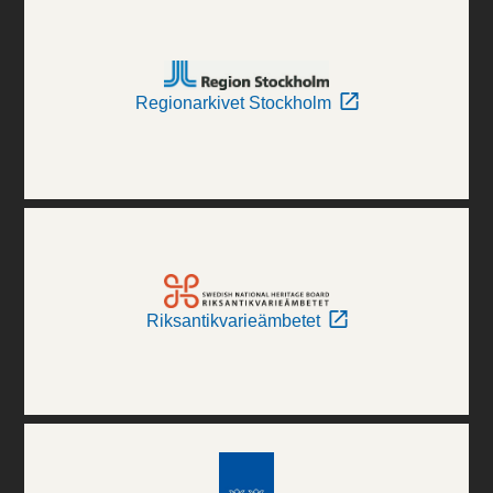
Regionarkivet Stockholm
Riksantikvarieämbetet