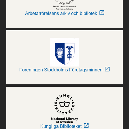
Arbetarrörelsens arkiv och bibliotek
Föreningen Stockholms Företagsminnen
Kungliga Biblioteket