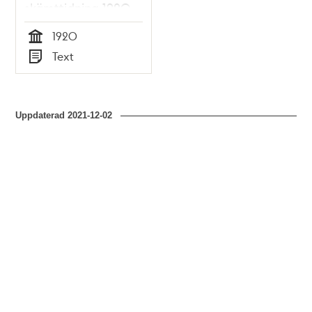
skämttidning 1920
1920
Tid
Text
Typ
Uppdaterad
2021-12-02