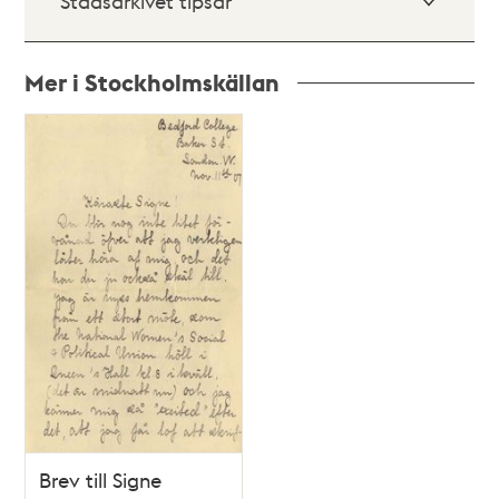
Stadsarkivet tipsar
Mer i Stockholmskällan
Relaterade
poster
och
teman
Brev till Signe