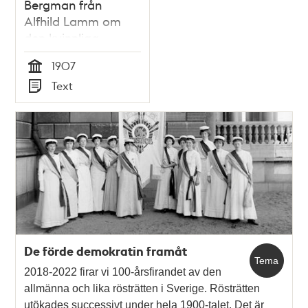
Bergman från
Alfhild Lamm om
den kvinnliga
rösträttsrörelsen i
1907
Storbritannien -
Tid
Text
1907
Typ
De förde demokratin framåt
Tema
2018-2022 firar vi 100-årsfirandet av den
allmänna och lika rösträtten i Sverige. Rösträtten
utökades successivt under hela 1900-talet. Det är