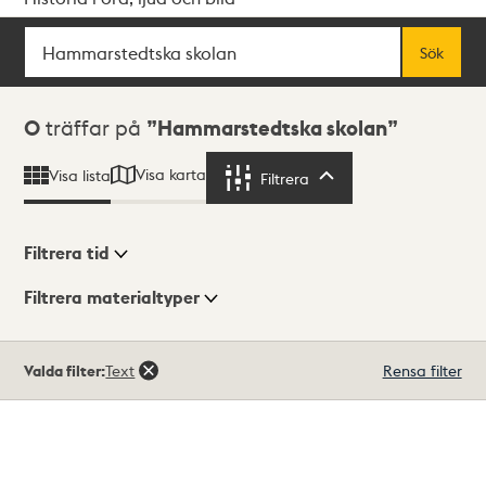
Sök
Fritextsök
Sök
Sökresultat
0
träffar på
Hammarstedtska skolan
Visa karta
Visa lista
Filtrera
Filtrera
Filtrera tid
Filtrera materialtyper
Visningsläge
Totalt
Valda filter:
Text
Rensa filter
0
träffar
Lista
Karta