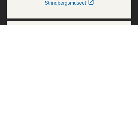
Strindbergsmuseet
Thielska Galleriet
Världskulturmuseerna