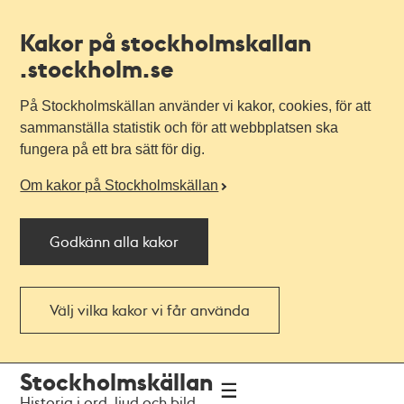
Kakor på stockholmskallan
.stockholm.se
På Stockholmskällan använder vi kakor, cookies, för att
sammanställa statistik och för att webbplatsen ska
fungera på ett bra sätt för dig.
Om kakor på Stockholmskällan
Godkänn alla kakor
Välj vilka kakor vi får använda
Till
Till
Stockholmskällan
navigationen
huvudinnehållet
Historia i ord, ljud och bild