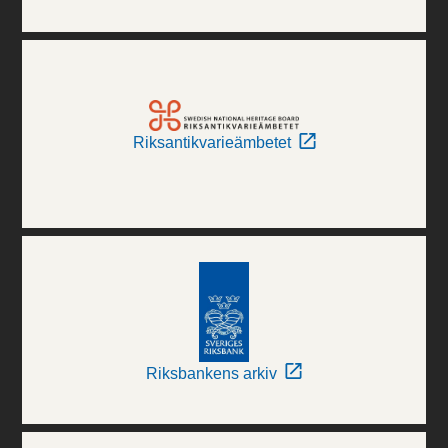
Riksantikvarieämbetet
Riksbankens arkiv