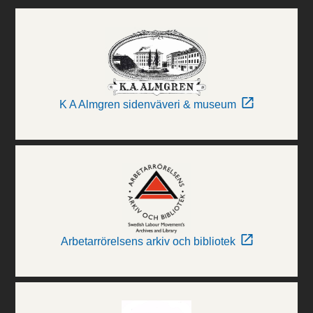
K A Almgren sidenväveri & museum
Arbetarrörelsens arkiv och bibliotek