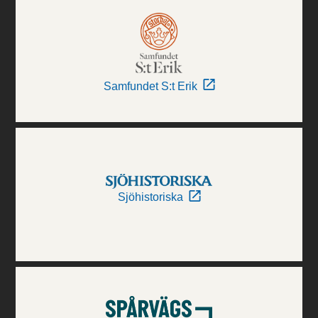
Samfundet S:t Erik
Sjöhistoriska