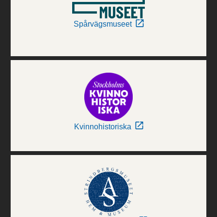
Spårvägsmuseet
Kvinnohistoriska