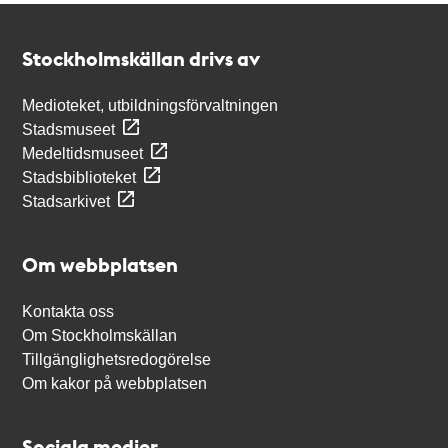
Kontakt
Stockholmskällan
Stockholmskällan drivs av
Medioteket, utbildningsförvaltningen
Stadsmuseet
Medeltidsmuseet
Stadsbiblioteket
Stadsarkivet
Om webbplatsen
Kontakta oss
Om Stockholmskällan
Tillgänglighetsredogörelse
Om kakor på webbplatsen
Sociala medier