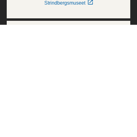
Strindbergsmuseet
Thielska Galleriet
Världskulturmuseerna