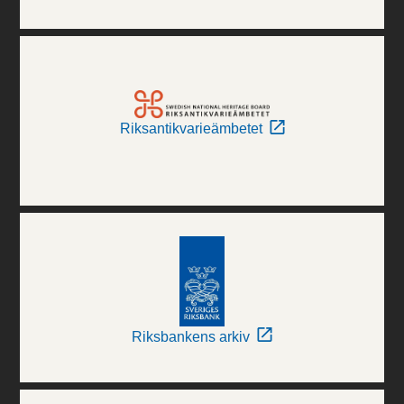
Riksantikvarieämbetet
Riksbankens arkiv