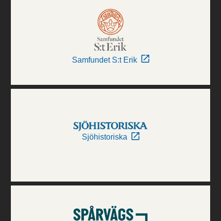
Samfundet S:t Erik
Sjöhistoriska