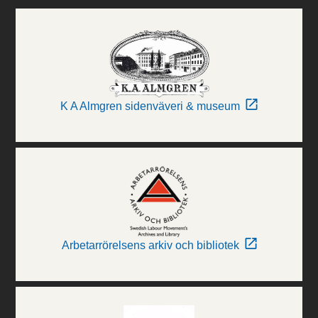
K A Almgren sidenväveri & museum
Arbetarrörelsens arkiv och bibliotek