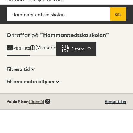
Sök
Fritextsök
Sök
Sökresultat
0
träffar på
Hammarstedtska skolan
Visa karta
Visa lista
Filtrera
Filtrera
Filtrera tid
Filtrera materialtyper
Visningsläge
Totalt
Valda filter:
Föremål
Rensa filter
0
träffar
Lista
Karta