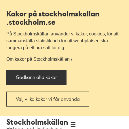
Kakor på stockholmskallan
.stockholm.se
På Stockholmskällan använder vi kakor, cookies, för att
sammanställa statistik och för att webbplatsen ska
fungera på ett bra sätt för dig.
Om kakor på Stockholmskällan
Godkänn alla kakor
Välj vilka kakor vi får använda
Till
Till
Stockholmskällan
navigationen
huvudinnehållet
Historia i ord, ljud och bild