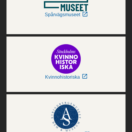
Spårvägsmuseet
Kvinnohistoriska