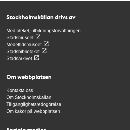
Kontakt
Stockholmskällan
Stockholmskällan drivs av
Medioteket, utbildningsförvaltningen
Stadsmuseet
Medeltidsmuseet
Stadsbiblioteket
Stadsarkivet
Om webbplatsen
Kontakta oss
Om Stockholmskällan
Tillgänglighetsredogörelse
Om kakor på webbplatsen
Sociala medier