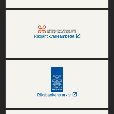
Riksantikvarieämbetet
Riksbankens arkiv