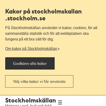
Kakor på stockholmskallan
.stockholm.se
På Stockholmskällan använder vi kakor, cookies, för att
sammanställa statistik och för att webbplatsen ska
fungera på ett bra sätt för dig.
Om kakor på Stockholmskällan
Godkänn alla kakor
Välj vilka kakor vi får använda
Till
Till
Stockholmskällan
navigationen
huvudinnehållet
Historia i ord, ljud och bild