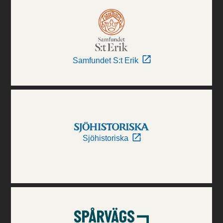
Samfundet S:t Erik
Sjöhistoriska