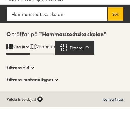
Sök
Fritextsök
Sök
Sökresultat
0
träffar på
Hammarstedtska skolan
Visa karta
Visa lista
Filtrera
Filtrera
Filtrera tid
Filtrera materialtyper
Visningsläge
Totalt
Valda filter:
Ljud
Rensa filter
0
träffar
Lista
Karta