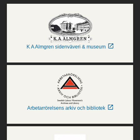
K A Almgren sidenväveri & museum
Arbetarrörelsens arkiv och bibliotek