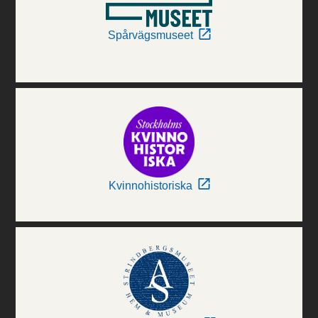
Spårvägsmuseet
Kvinnohistoriska