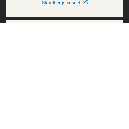
Strindbergsmuseet
Thielska Galleriet
Världskulturmuseerna