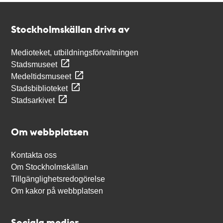
Kontakt
Stockholmskällan
Stockholmskällan drivs av
Medioteket, utbildningsförvaltningen
Stadsmuseet
Medeltidsmuseet
Stadsbiblioteket
Stadsarkivet
Om webbplatsen
Kontakta oss
Om Stockholmskällan
Tillgänglighetsredogörelse
Om kakor på webbplatsen
Sociala medier