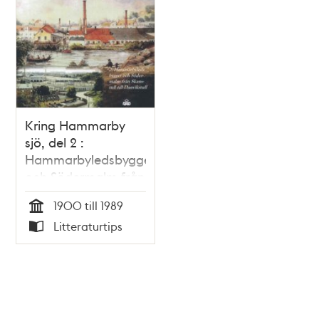
Kring Hammarby
sjö, del 2 :
Hammarbyledsbygget
och Södermalm från
Skanstull till
1900 till 1989
Danvikstull / Hans
Tid
Litteraturtips
Björkman
Typ