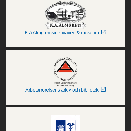
K A Almgren sidenväveri & museum
Arbetarrörelsens arkiv och bibliotek