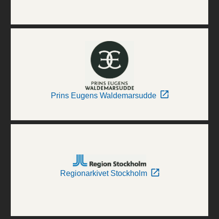
Prins Eugens Waldemarsudde
Regionarkivet Stockholm