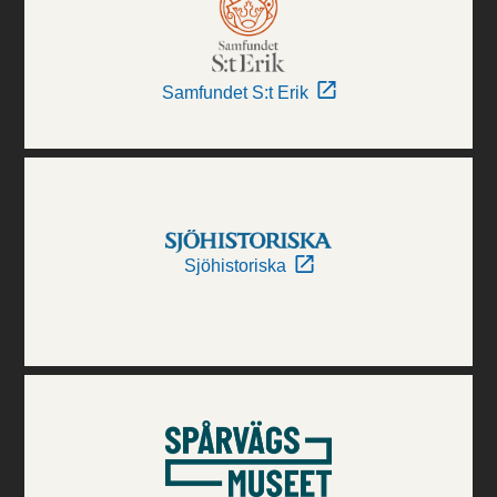
Samfundet S:t Erik
Sjöhistoriska