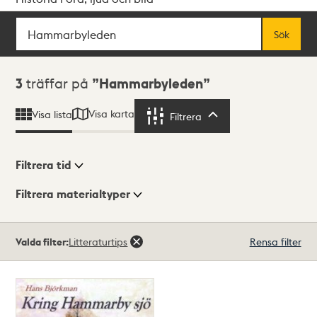
Sök
Fritextsök
Sök
Sökresultat
3
träffar på
Hammarbyleden
Visa karta
Visa lista
Filtrera
Filtrera
Filtrera tid
Filtrera materialtyper
Visningsläge
Totalt
Valda filter:
Litteraturtips
Rensa filter
3
träffar
Lista
Karta