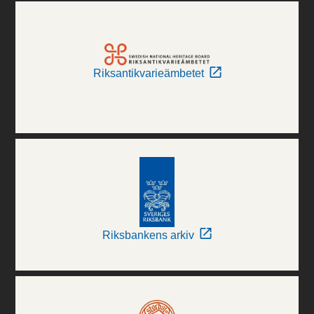
Riksantikvarieämbetet
Riksbankens arkiv