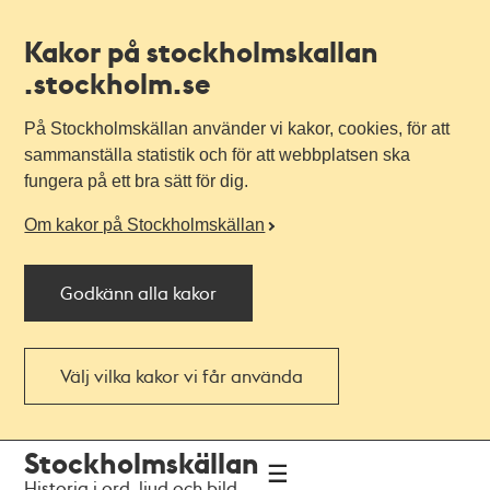
Kakor på stockholmskallan
.stockholm.se
På Stockholmskällan använder vi kakor, cookies, för att
sammanställa statistik och för att webbplatsen ska
fungera på ett bra sätt för dig.
Om kakor på Stockholmskällan
Godkänn alla kakor
Välj vilka kakor vi får använda
Till
Till
Stockholmskällan
navigationen
huvudinnehållet
Historia i ord, ljud och bild