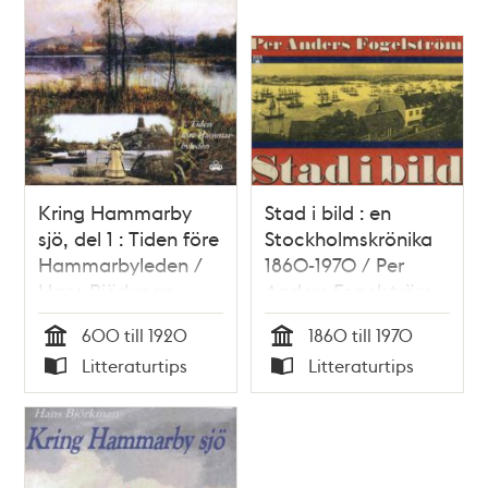
Kring Hammarby
Stad i bild : en
sjö, del 1 : Tiden före
Stockholmskrönika
Hammarbyleden /
1860-1970 / Per
Hans Björkman
Anders Fogelström
600 till 1920
1860 till 1970
Tid
Tid
Litteraturtips
Litteraturtips
Typ
Typ