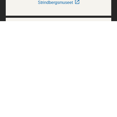
Strindbergsmuseet
Thielska Galleriet
Världskulturmuseerna