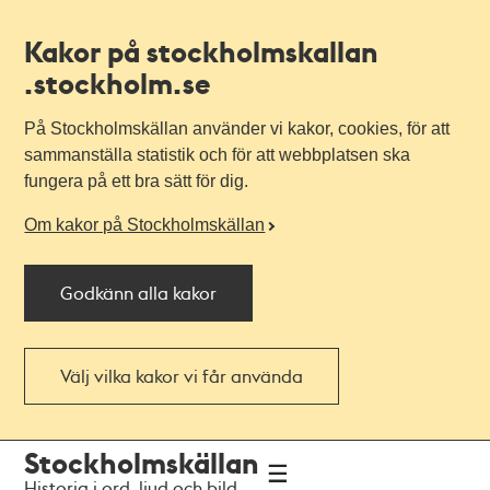
Kakor på stockholmskallan
.stockholm.se
På Stockholmskällan använder vi kakor, cookies, för att
sammanställa statistik och för att webbplatsen ska
fungera på ett bra sätt för dig.
Om kakor på Stockholmskällan
Godkänn alla kakor
Välj vilka kakor vi får använda
Till
Till
Stockholmskällan
navigationen
huvudinnehållet
Historia i ord, ljud och bild