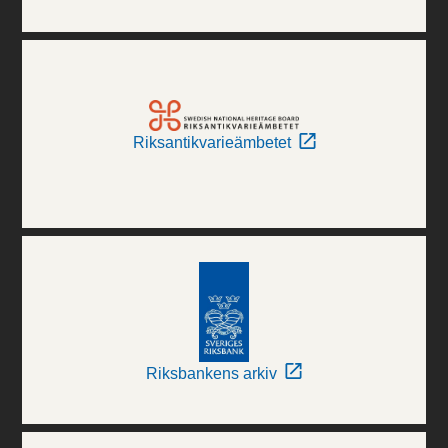
Riksantikvarieämbetet
Riksbankens arkiv