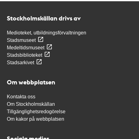
Kontakt
Stockholmskällan
Stockholmskällan drivs av
Medioteket, utbildningsförvaltningen
Stadsmuseet
Medeltidsmuseet
Stadsbiblioteket
Stadsarkivet
Om webbplatsen
Kontakta oss
Om Stockholmskällan
Tillgänglighetsredogörelse
Om kakor på webbplatsen
Sociala medier