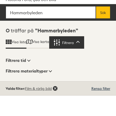
Sök
Fritextsök
Sök
Sökresultat
0
träffar på
Hammarbyleden
Visa karta
Visa lista
Filtrera
Filtrera
Filtrera tid
Filtrera materialtyper
Visningsläge
Totalt
Valda filter:
Film & rörlig bild
Rensa filter
0
träffar
Lista
Karta