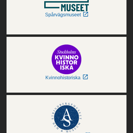
Spårvägsmuseet
Kvinnohistoriska