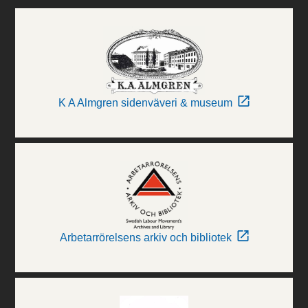
K A Almgren sidenväveri & museum
Arbetarrörelsens arkiv och bibliotek