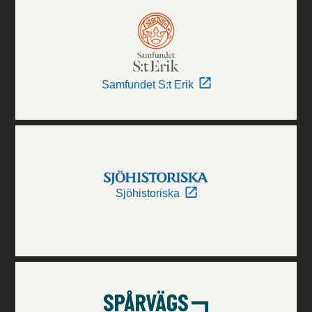
Samfundet S:t Erik
Sjöhistoriska