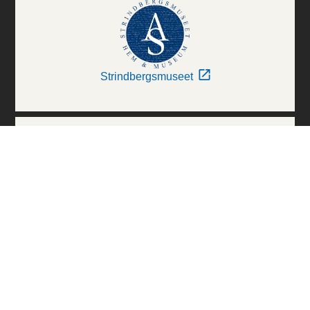
Strindbergsmuseet
Thielska Galleriet