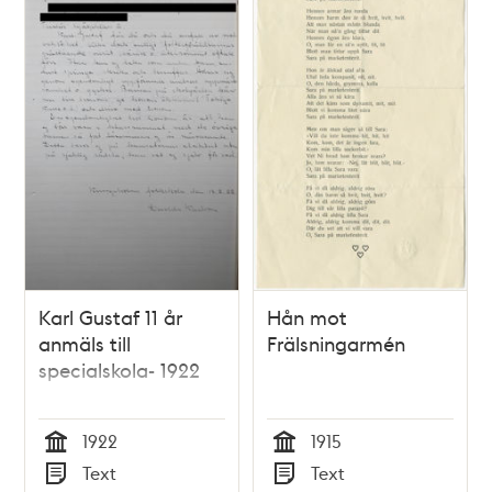
Karl Gustaf 11 år
Hån mot
anmäls till
Frälsningarmén
specialskola- 1922
1922
1915
Tid
Tid
Text
Text