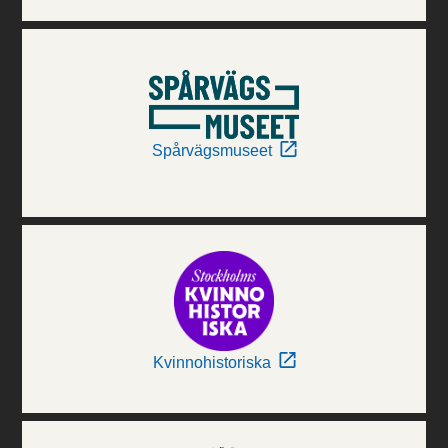
Spårvägsmuseet
Kvinnohistoriska