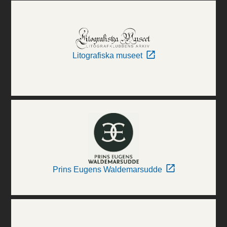
Litografiska museet
Prins Eugens Waldemarsudde