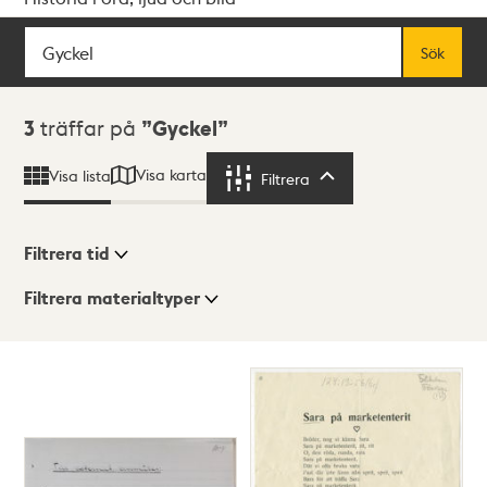
Sök
Fritextsök
Sök
Sökresultat
3
träffar på
Gyckel
Visa karta
Visa lista
Filtrera
Filtrera
Filtrera tid
Filtrera materialtyper
Visningsläge
Totalt
3
träffar
Lista
Karta