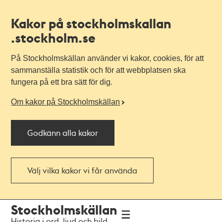
Kakor på stockholmskallan
.stockholm.se
På Stockholmskällan använder vi kakor, cookies, för att
sammanställa statistik och för att webbplatsen ska
fungera på ett bra sätt för dig.
Om kakor på Stockholmskällan
Godkänn alla kakor
Välj vilka kakor vi får använda
Till
Till
Stockholmskällan
navigationen
huvudinnehållet
Historia i ord, ljud och bild