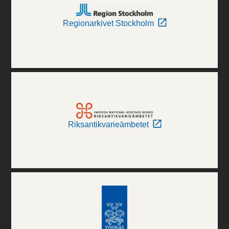
Regionarkivet Stockholm
Riksantikvarieämbetet