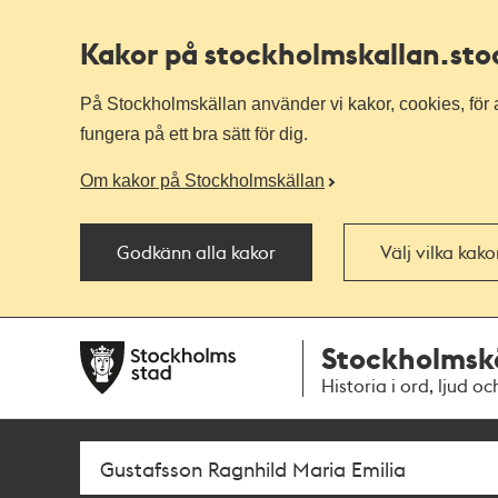
Kakor på stockholmskallan
.st
På Stockholmskällan använder vi kakor, cookies, för a
fungera på ett bra sätt för dig.
Om kakor på Stockholmskällan
Godkänn alla kakor
Välj vilka kak
Till
Till
Stockholmsk
navigationen
huvudinnehållet
Historia i ord, ljud oc
Sök
Fritextsök