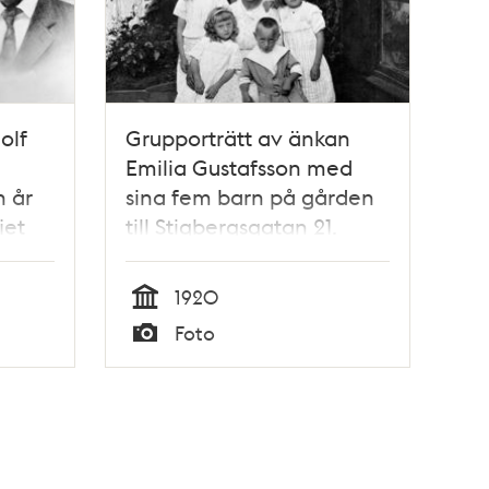
olf
Grupporträtt av änkan
Emilia Gustafsson med
n år
sina fem barn på gården
iet
till Stigbergsgatan 21.
terad
1920
Tid
Foto
Typ