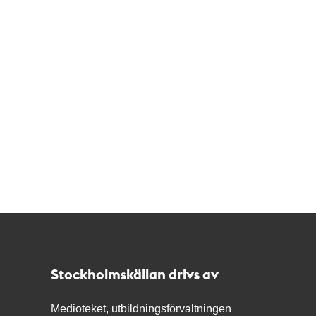
Kontakt
Stockholmskällan
Stockholmskällan drivs av
Medioteket, utbildningsförvaltningen