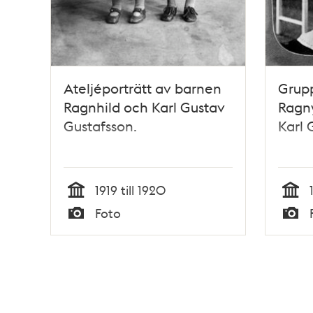
Ateljéporträtt av barnen
Grupp
Ragnhild och Karl Gustav
Ragny
Gustafsson.
Karl 
1919 till 1920
Tid
Tid
Foto
Typ
Typ