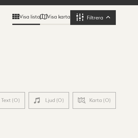
Visa karta
Visa lista
Filtrera
Filtrera
Text
(
0
)
Ljud
(
0
)
Karta
(
0
)