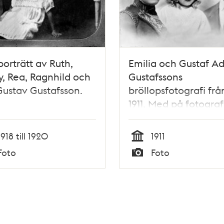
orträtt av Ruth,
Emilia och Gustaf Ad
, Rea, Ragnhild och
Gustafssons
Gustav Gustafsson.
bröllopsfotografi frå
1911. Med på fotograf
finns även en inmon
bild på parets dotter
1918 till 1920
1911
Ragnhild, född 1916.
Tid
Foto
Foto
Typ