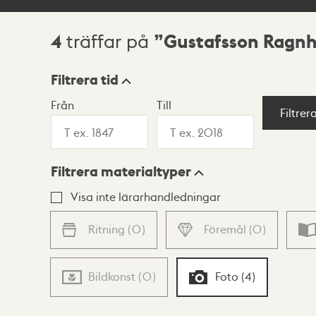
4
Gustafsson Ragnhi
träffar på
Sökresultat
Filtrera tid
Från
Till
Visningsläge
Filtrer
Filtrera materialtyper
Lista
Karta
Visa inte lärarhandledningar
Ritning
(
0
)
Föremål
(
0
)
Bildkonst
(
0
)
Foto
(
4
)