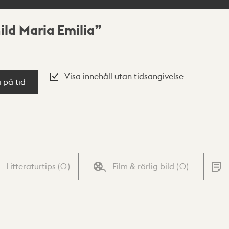
ld Maria Emilia
Visa innehåll utan tidsangivelse
a på tid
Litteraturtips
(
0
)
Film & rörlig bild
(
0
)