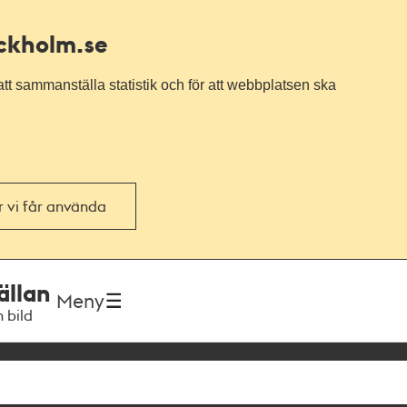
ockholm.se
tt sammanställa statistik och för att webbplatsen ska
or vi får använda
ällan
Meny
h bild