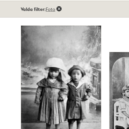
Totalt
Valda filter:
Foto
4
träffar