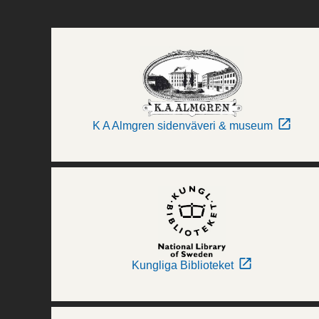
K A Almgren sidenväveri & museum
Kungliga Biblioteket