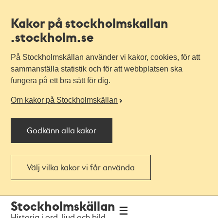
Kakor på stockholmskallan
.stockholm.se
På Stockholmskällan använder vi kakor, cookies, för att
sammanställa statistik och för att webbplatsen ska
fungera på ett bra sätt för dig.
Om kakor på Stockholmskällan
Godkänn alla kakor
Välj vilka kakor vi får använda
Till
Till
Stockholmskällan
navigationen
huvudinnehållet
Historia i ord, ljud och bild