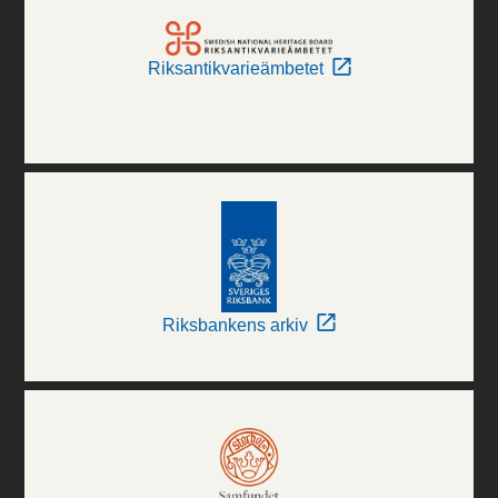
Riksantikvarieämbetet
Riksbankens arkiv