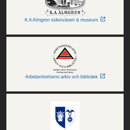
K A Almgren sidenväveri & museum
Arbetarrörelsens arkiv och bibliotek