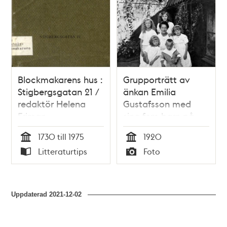
Blockmakarens hus :
Grupporträtt av
Stigbergsgatan 21 /
änkan Emilia
redaktör Helena
Gustafsson med
Friman
sina fem barn på
gården till
1730 till 1975
1920
Stigbergsgatan 21.
Tid
Tid
Litteraturtips
Foto
Typ
Typ
Uppdaterad
2021-12-02