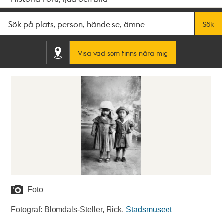
Fritextsök
Sök
Visa vad som finns nära mig
Foto
Fotograf: Blomdals-Steller, Rick.
Stadsmuseet