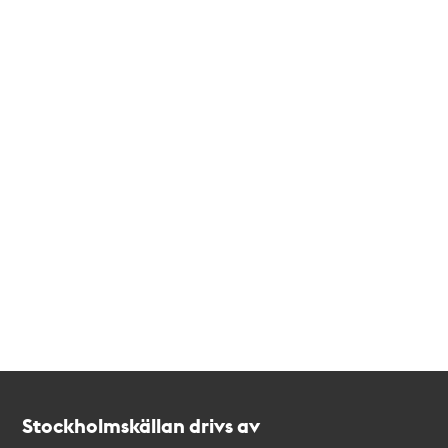
Kontakt
Stockholmskällan
Stockholmskällan drivs av