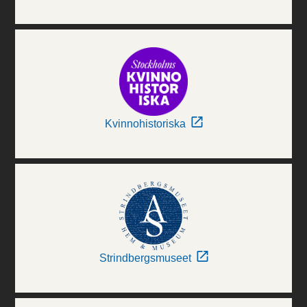
Kvinnohistoriska
Strindbergsmuseet