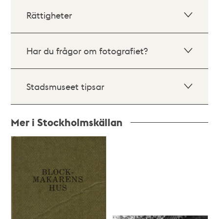
Rättigheter
Har du frågor om fotografiet?
Stadsmuseet tipsar
Mer i Stockholmskällan
Relaterade
poster
och
teman