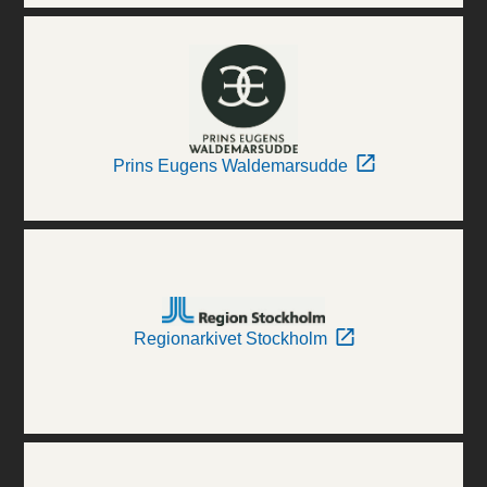
Prins Eugens Waldemarsudde
Regionarkivet Stockholm