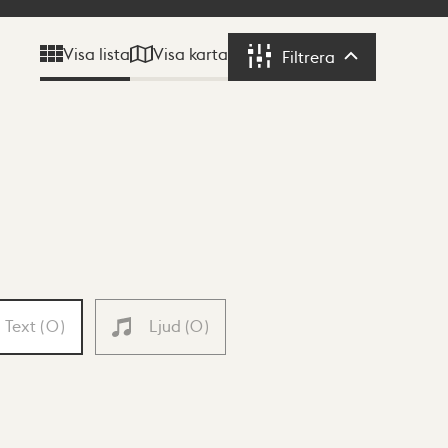
Visa karta
Visa lista
Filtrera
Filtrera
Text
(
0
)
Ljud
(
0
)