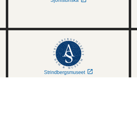
Sjöhistoriska
Strindbergsmuseet