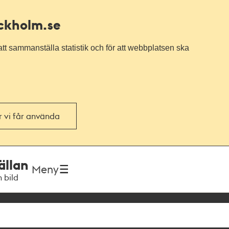
ockholm.se
tt sammanställa statistik och för att webbplatsen ska
or vi får använda
ällan
Meny
h bild