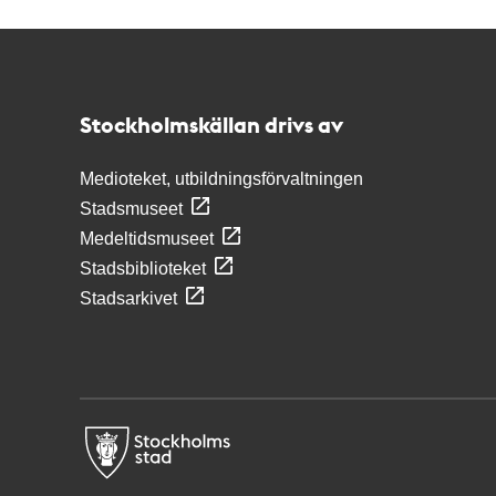
Kontakt
Stockholmskällan
Stockholmskällan drivs av
Medioteket, utbildningsförvaltningen
Stadsmuseet
Medeltidsmuseet
Stadsbiblioteket
Stadsarkivet