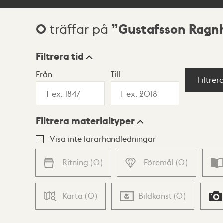
0
Gustafsson Ragnh
träffar på
Sökresultat
Filtrera tid
Från
Till
Visningsläge
Filtrer
Filtrera materialtyper
Lista
Karta
Visa inte lärarhandledningar
Ritning
(
0
)
Föremål
(
0
)
Karta
(
0
)
Bildkonst
(
0
)