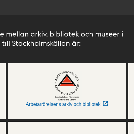
 mellan arkiv, bibliotek och museer i
till Stockholmskällan är:
Arbetarrörelsens arkiv och bibliotek