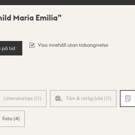
ild Maria Emilia
Visa innehåll utan tidsangivelse
a på tid
Litteraturtips
(
0
)
Film & rörlig bild
(
0
)
Foto
(
4
)