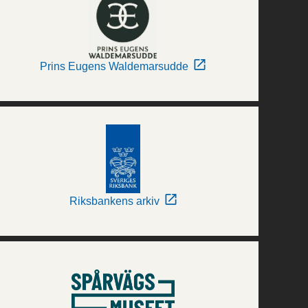
Prins Eugens Waldemarsudde
Riksbankens arkiv