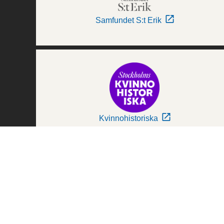
Samfundet S:t Erik
Kvinnohistoriska
Världskulturmuseerna