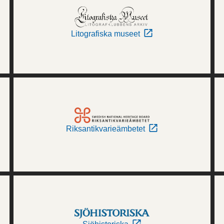
Litografiska museet
Riksantikvarieämbetet