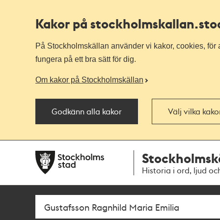
Kakor på stockholmskallan
.st
På Stockholmskällan använder vi kakor, cookies, för a
fungera på ett bra sätt för dig.
Om kakor på Stockholmskällan
Godkänn alla kakor
Välj vilka kak
Till
Till
Stockholmsk
navigationen
huvudinnehållet
Historia i ord, ljud oc
Sök
Fritextsök