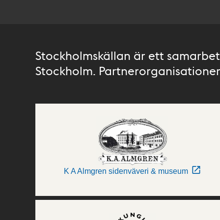
Stockholmskällan är ett samarbete
Stockholm. Partnerorganisationer 
K A Almgren sidenväveri & museum