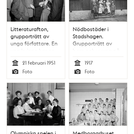
Litteraturafton,
Nödbostäder i
grupporträtt av
Stadshagen.
unga författare. En
Grupporträtt av
ung kvinna har en
barn och vuxna på
tax i famnen
trappan framför
21 februari 1951
1917
ytterdörr
Tid
Tid
Foto
Foto
Typ
Typ
Olympiska spelen i
Medborgarhuset.