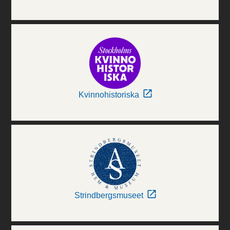
Kvinnohistoriska
Strindbergsmuseet