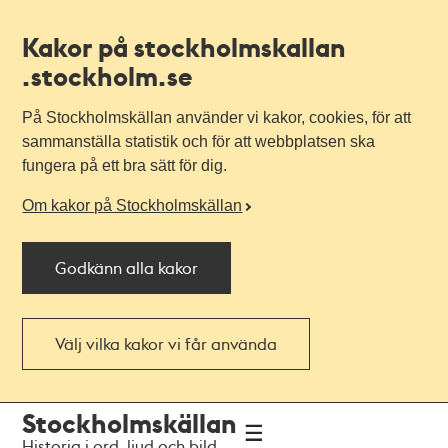
Kakor på stockholmskallan
.stockholm.se
På Stockholmskällan använder vi kakor, cookies, för att
sammanställa statistik och för att webbplatsen ska
fungera på ett bra sätt för dig.
Om kakor på Stockholmskällan
Godkänn alla kakor
Välj vilka kakor vi får använda
Till
Till
Stockholmskällan
navigationen
huvudinnehållet
Historia i ord, ljud och bild