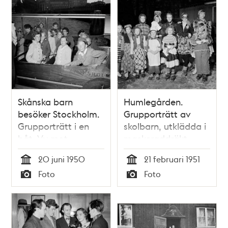
Skånska barn
Humlegården.
besöker Stockholm.
Grupporträtt av
Grupporträtt i en
skolbarn, utklädda i
båt. Vy mot
maskeraddräkt.
Norstedts
Enligt uppgift
20 juni 1950
21 februari 1951
förlag/Riddarholmen
arrangerades
Tid
Tid
Foto
Foto
skridskoåkning
Typ
Typ