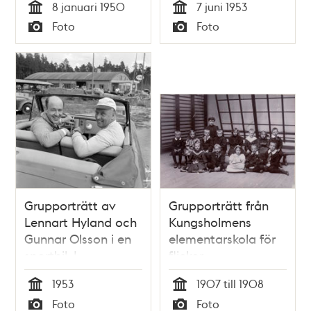
8 januari 1950
7 juni 1953
Holmqvist
Tid
Tid
Foto
Foto
Typ
Typ
Grupporträtt av
Grupporträtt från
Lennart Hyland och
Kungsholmens
Gunnar Olsson i en
elementarskola för
sportbil. I
flickor
bakgrunden en
1953
1907 till 1908
Esso-mack
Tid
Tid
Foto
Foto