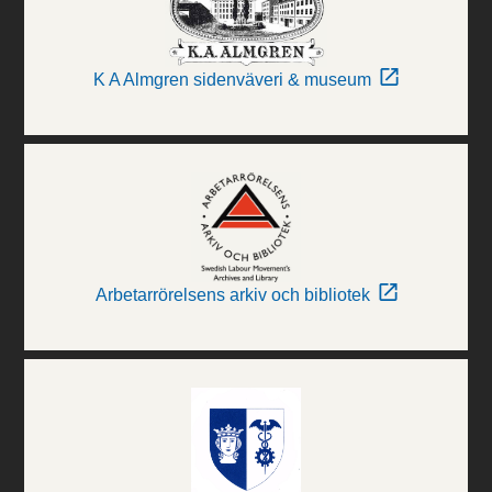
K A Almgren sidenväveri & museum
Arbetarrörelsens arkiv och bibliotek