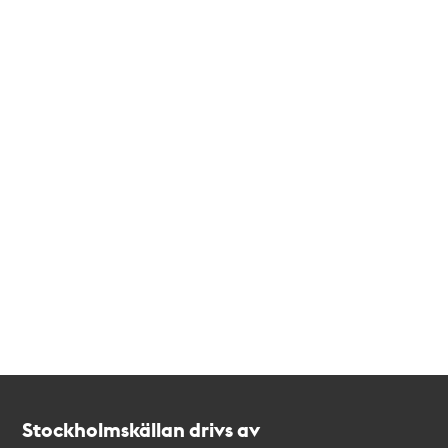
Kontakt
Stockholmskällan
Stockholmskällan drivs av