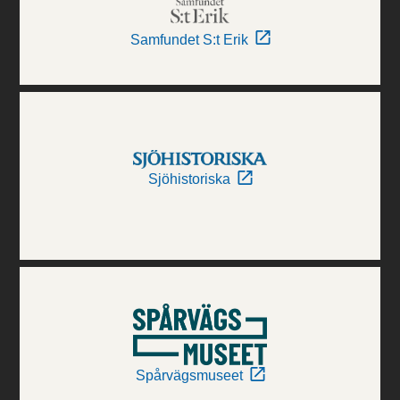
Samfundet S:t Erik
Sjöhistoriska
Spårvägsmuseet