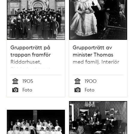
Grupporträtt på
Grupporträtt av
trappan framför
minister Thomas
Riddarhuset,
med familj. Interiör
Riddarhustorget
1905
1900
Tid
Tid
Foto
Foto
Typ
Typ