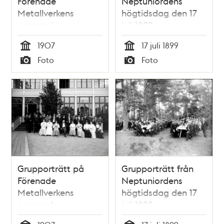
Förenade
Neptuniordens
Metallverkens
högtidsdag den 17
personal
juli 1899
1907
17 juli 1899
Tid
Tid
Foto
Foto
Typ
Typ
Grupporträtt på
Grupporträtt från
Förenade
Neptuniordens
Metallverkens
högtidsdag den 17
personal
juli 1899