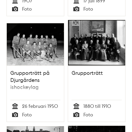
1907
17 juli 1899
Tid
Tid
Foto
Foto
Typ
Typ
Grupporträtt på
Grupporträtt
Djurgårdens
ishockeylag
26 februari 1950
1880 till 1910
Tid
Tid
Foto
Foto
Typ
Typ