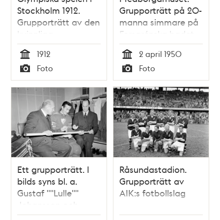
Stockholm 1912.
Grupporträtt på 20-
Grupporträtt av den
manna simmare på
kvinnliga
Forsgrénska badet
olympiastyrelsen vid
1912
2 april 1950
ett bord.
Tid
Tid
Foto
Foto
Typ
Typ
Ett grupporträtt. I
Råsundastadion.
bilds syns bl. a.
Grupporträtt av
Gustaf ""Lulle""
AIK:s fotbollslag
Johansson och
Birger ""Bigge""