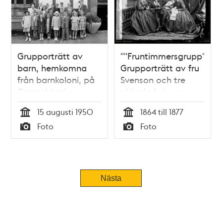
Grupporträtt av
""Fruntimmersgrupp"".
barn, hemkomna
Grupporträtt av fru
från barnkoloni, på
Svenson och tre
Centralstationen
okända kvinnor,
som handarbetar
15 augusti 1950
1864 till 1877
Tid
Tid
Foto
Foto
Typ
Typ
Nästa