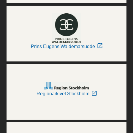
Prins Eugens Waldemarsudde
Regionarkivet Stockholm