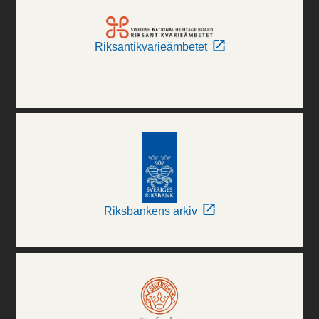
Riksantikvarieämbetet
Riksbankens arkiv