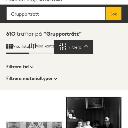
Sök
Fritextsök
Sök
Sökresultat
610
träffar på
Grupporträtt
Visa karta
Visa lista
Filtrera
Filtrera
Filtrera tid
Filtrera materialtyper
Visningsläge
Totalt
610
träffar
Lista
Karta