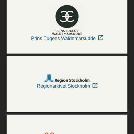
Prins Eugens Waldemarsudde
Regionarkivet Stockholm