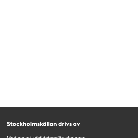
Kontakt
Stockholmskällan
Stockholmskällan drivs av