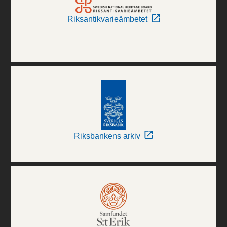
Riksantikvarieämbetet
Riksbankens arkiv