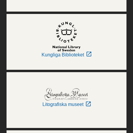
Kungliga Biblioteket
Litografiska museet