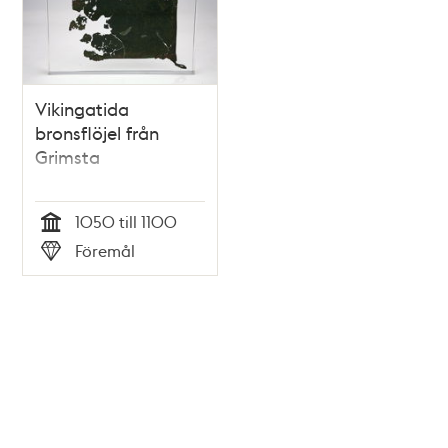
Vikingatida
bronsflöjel från
Grimsta
1050 till 1100
Tid
Föremål
Typ