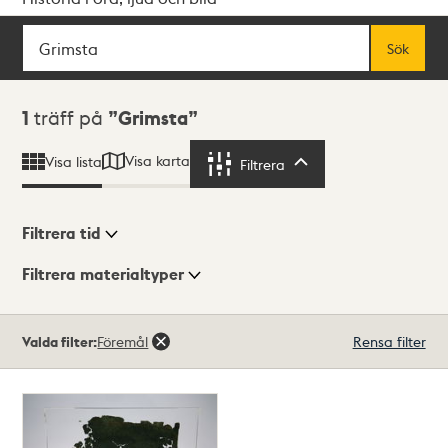
Sök
Fritextsök
Sök
Sökresultat
1
träff på
Grimsta
Visa karta
Visa lista
Filtrera
Filtrera
Filtrera tid
Filtrera materialtyper
Visningsläge
Totalt
Valda filter:
Föremål
Rensa filter
1
träffar
Lista
Karta