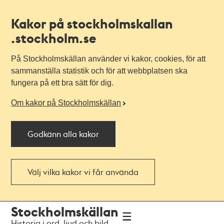
Kakor på stockholmskallan
.stockholm.se
På Stockholmskällan använder vi kakor, cookies, för att
sammanställa statistik och för att webbplatsen ska
fungera på ett bra sätt för dig.
Om kakor på Stockholmskällan
Godkänn alla kakor
Välj vilka kakor vi får använda
Till
Till
Stockholmskällan
navigationen
huvudinnehållet
Historia i ord, ljud och bild